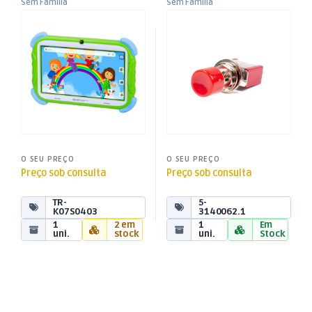
Sem Familia
Sem Familia
Tablet 7″ Quadcore – S04 –
Pulsador 1 Circuito –
Verde
2A/250V – Vermelho
O SEU PREÇO
O SEU PREÇO
Preço sob consulta
Preço sob consulta
TR-
5-
K07S0403
3140062.1
1
2 em
1
Em
uni.
stock
uni.
Stock