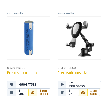
Sem Familia
Sem Familia
Bateria Lítio 3,7V 800mA –
Suporte p/ Smartphones –
ICR14500 c/ Terminais
Ventosa – Prata
O SEU PREÇO
O SEU PREÇO
Preço sob consulta
Preço sob consulta
KM-
M60-BAT533
RPH.0855S
1
1 em
1
1 em
uni.
stock
uni.
stock