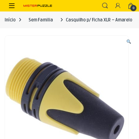
Skip to navigation
Skip to content
Open
0
Início
Sem Familia
Casquilho p/ Ficha XLR – Amarelo