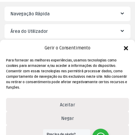
Navegação Rápida
Área do Utilizador
Gerir o Consentimento
Mister Puzzle
Para fornecer as melhores experiências, usamos tecnologias como
cookies para armazenar e/ou aceder a informações do dispositivo.
Consentir com essas tecnologias nos permitirá processar dados, como
comportamento de navegação ou IDs exclusivos neste site. Não consentir
ou retirar o consentimento pode afetar negativamante certos recursos e
funções.
Aceitar
Dúvidas? Contacte-nos!
Negar
(+351) 229 477 080
Ver preferências
(chamada para a rede fixa
Precisa de ajuda?