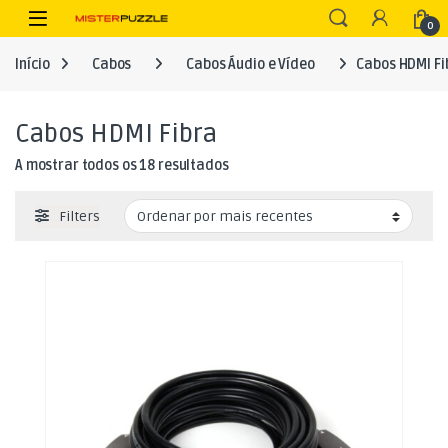
Skip to navigation
Skip to content
Open
0
Início
Cabos
Cabos Áudio e Vídeo
Cabos HDMI Fi
Cabos HDMI Fibra
Ordenado por mais recentes
A mostrar todos os 18 resultados
Filters