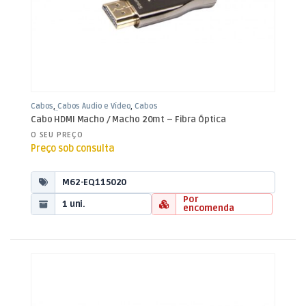
Cabos
,
Cabos Áudio e Vídeo
,
Cabos
HDMI Fibra
Cabo HDMI Macho / Macho 20mt – Fibra Óptica
O SEU PREÇO
Preço sob consulta
M62-EQ115020
Por
1 uni.
encomenda