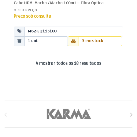
HDMI Fibra
Cabo HDMI Macho / Macho 100mt – Fibra Óptica
O SEU PREÇO
Preço sob consulta
M62-EQ115100
1 uni.
3 em stock
Ordenado por mai
A mostrar todos os 18 resultados
Brands Carousel