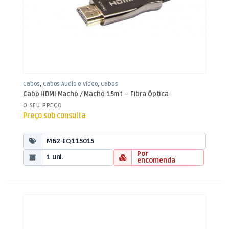
Cabos
,
Cabos Áudio e Vídeo
,
Cabos
HDMI Fibra
Cabo HDMI Macho / Macho 15mt – Fibra Óptica
O SEU PREÇO
Preço sob consulta
M62-EQ115015
Por
1 uni.
encomenda