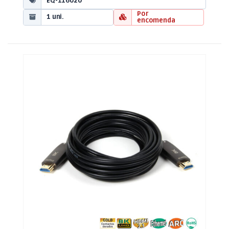
EQ-116020
Por
1 uni.
encomenda