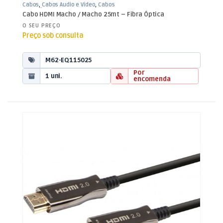
Cabos
,
Cabos Áudio e Vídeo
,
Cabos
HDMI Fibra
Cabo HDMI Macho / Macho 25mt – Fibra Óptica
O SEU PREÇO
Preço sob consulta
M62-EQ115025
Por
1 uni.
encomenda