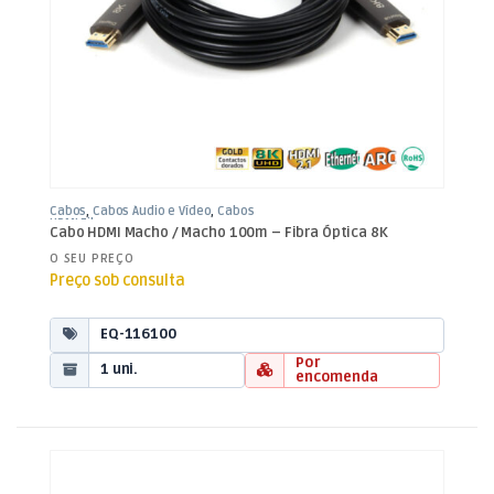
Cabos
,
Cabos Áudio e Vídeo
,
Cabos
HDMI Fibra
Cabo HDMI Macho / Macho 100m – Fibra Óptica 8K
O SEU PREÇO
Preço sob consulta
EQ-116100
Por
1 uni.
encomenda