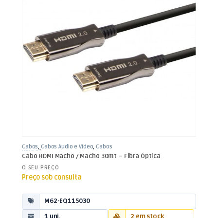
Cabos
,
Cabos Áudio e Vídeo
,
Cabos
HDMI Fibra
Cabo HDMI Macho / Macho 30mt – Fibra Óptica
O SEU PREÇO
Preço sob consulta
M62-EQ115030
1 uni.
2 em stock