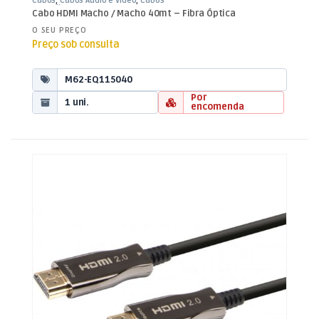
Cabos
,
Cabos Áudio e Vídeo
,
Cabos
HDMI Fibra
Cabo HDMI Macho / Macho 40mt – Fibra Óptica
O SEU PREÇO
Preço sob consulta
M62-EQ115040
Por
1 uni.
encomenda