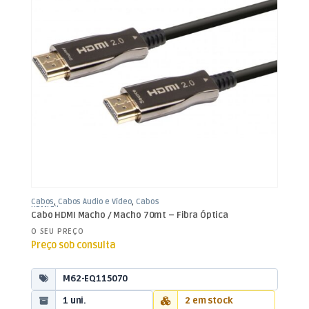
Cabos
,
Cabos Áudio e Vídeo
,
Cabos
HDMI Fibra
Cabo HDMI Macho / Macho 70mt – Fibra Óptica
O SEU PREÇO
Preço sob consulta
M62-EQ115070
1 uni.
2 em stock