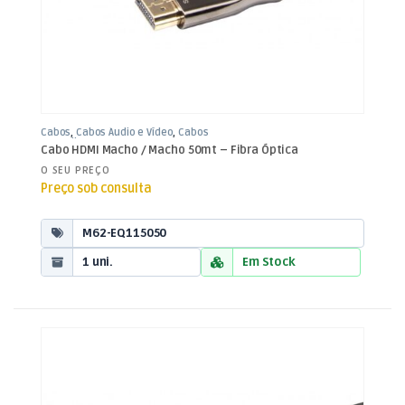
Cabos
,
Cabos Áudio e Vídeo
,
Cabos
HDMI Fibra
Cabo HDMI Macho / Macho 50mt – Fibra Óptica
O SEU PREÇO
Preço sob consulta
M62-EQ115050
1 uni.
Em Stock