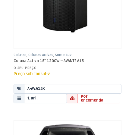
Colunas
,
Colunas Activas
,
Som e Luz
Coluna Activa 15″ 1200W – AVANTE A15
O SEU PREÇO
Preço sob consulta
A-AV.A15X
Por
1 uni.
encomenda