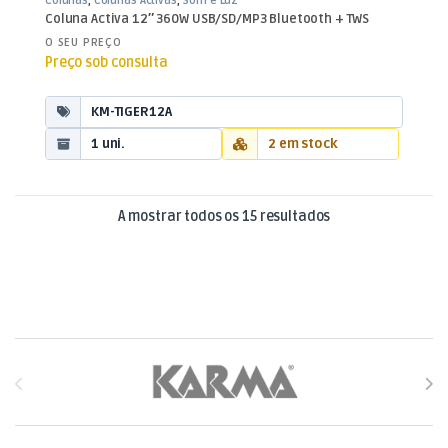
Colunas
,
Colunas Activas
,
Som e Luz
Coluna Activa 12″ 360W USB/SD/MP3 Bluetooth + TWS
O SEU PREÇO
Preço sob consulta
KM-TIGER12A
1 uni.
2 em stock
Ordenado por mai
A mostrar todos os 15 resultados
Brands Carousel