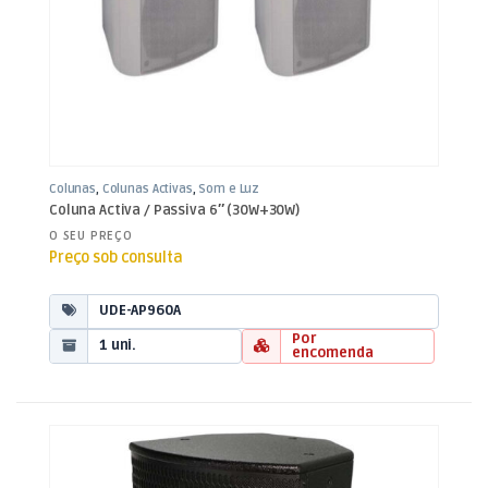
Colunas
,
Colunas Activas
,
Som e Luz
Coluna Activa / Passiva 6″ (30W+30W)
O SEU PREÇO
Preço sob consulta
UDE-AP960A
Por
1 uni.
encomenda