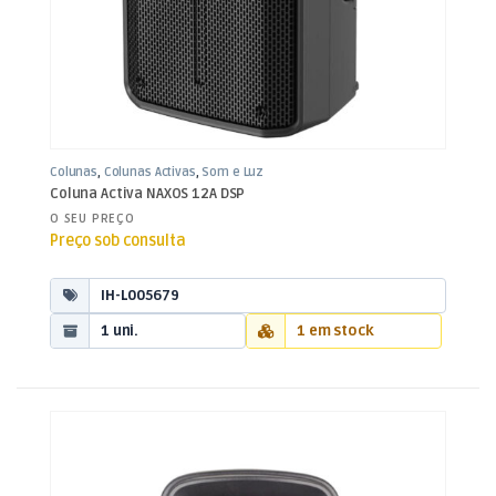
Colunas
,
Colunas Activas
,
Som e Luz
Coluna Activa NAXOS 12A DSP
O SEU PREÇO
Preço sob consulta
IH-L005679
1 uni.
1 em stock