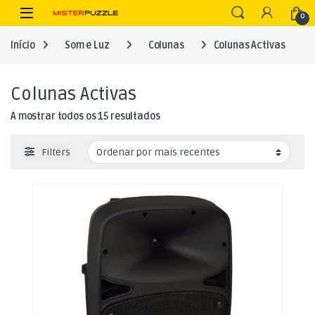
Skip to navigation
Skip to content
Open
0
Início
Som e Luz
Colunas
Colunas Activas
Colunas Activas
Ordenado por mais recentes
A mostrar todos os 15 resultados
Filters