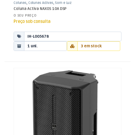
Colunas
,
Colunas Activas
,
Som e Luz
Coluna Activa NAXOS 10A DSP
O SEU PREÇO
Preço sob consulta
IH-L005678
1 uni.
3 em stock