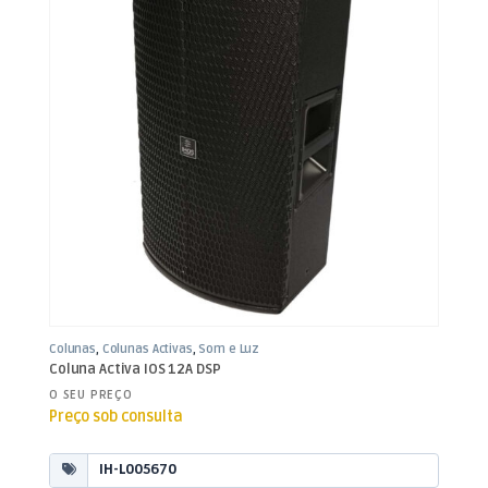
Colunas
,
Colunas Activas
,
Som e Luz
Coluna Activa IOS 12A DSP
O SEU PREÇO
Preço sob consulta
IH-L005670