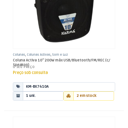
Colunas
,
Colunas Activas
,
Som e Luz
Coluna Activa 10″ 200W máx USB/Bluetooth/FM/REC (c/
Speakon)
O SEU PREÇO
Preço sob consulta
KM-BX7410A
1 uni.
2 em stock