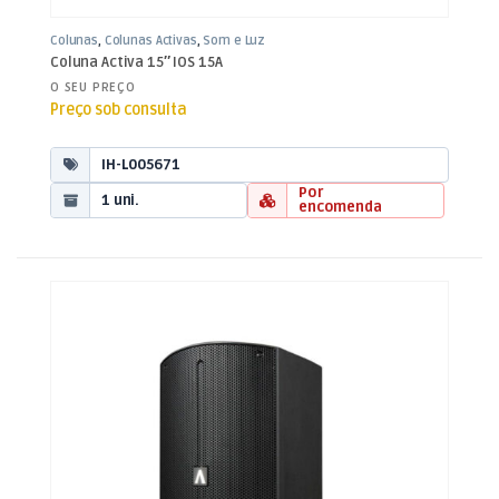
Colunas
,
Colunas Activas
,
Som e Luz
Coluna Activa 15″ IOS 15A
O SEU PREÇO
Preço sob consulta
IH-L005671
Por
1 uni.
encomenda