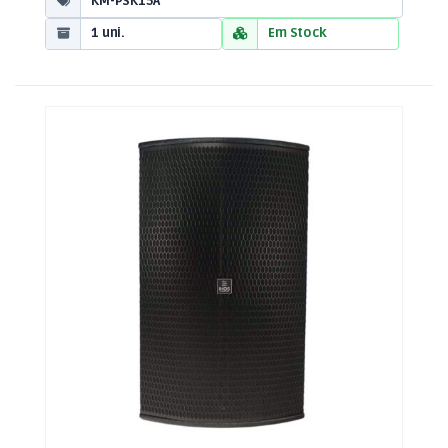
KM-PSK15A
1 uni.
Em Stock