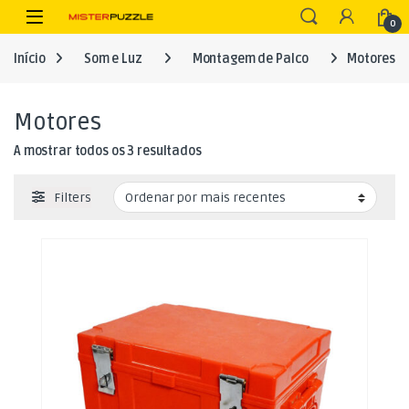
Skip to navigation
Skip to content
Open
0
Início
Som e Luz
Montagem de Palco
Motores
Motores
Ordenado por mais recentes
A mostrar todos os 3 resultados
Filters