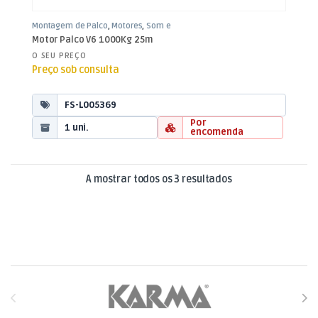
Montagem de Palco
,
Motores
,
Som e
Luz
Motor Palco V6 1000Kg 25m
O SEU PREÇO
Preço sob consulta
FS-L005369
Por
1 uni.
encomenda
Ordenado por mais
A mostrar todos os 3 resultados
Brands Carousel