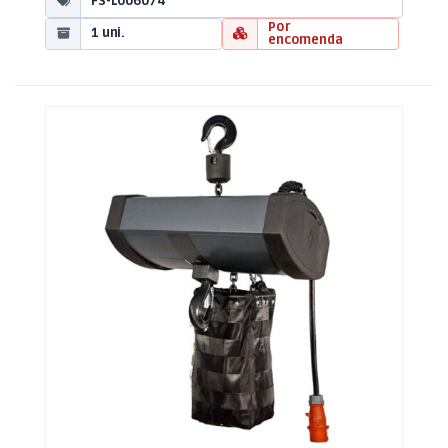
FS-L006074
Por
1 uni.
encomenda