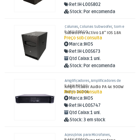
Ref:
IH-L005802
Stock:
Por encomenda
Colunas
,
Colunas Subwoofer
,
Som e
Luz
O SEU PREÇO
Subwoofer Activo 18″ IOS 18A
Preço sob consulta
Marca:
IHOS
Ref:
IH-L005673
Qtd Caixa:
1 uni.
Stock:
Por encomenda
Amplificadores
,
Amplificadores de
Potência
,
Som e Luz
O SEU PREÇO
Amplificador Audio PA 4x 900W
Preço sob consulta
8ohm D4004
Marca:
IHOS
Ref:
IH-L005747
Qtd Caixa:
1 uni.
Stock:
3 em stock
Acessórios para Microfones
,
Microfones
,
Som e Luz
O SEU PREÇO