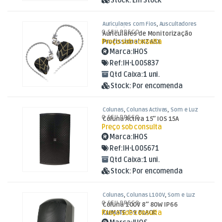
Stock:
Em Stock
Auriculares com Fios
,
Auscultadores
e Auriculares
,
Som e Luz
O SEU PREÇO
Auriculares de Monitorização
Preço sob consulta
Profissional KZ ASX
Marca:
IHOS
Ref:
IH-L005837
Qtd Caixa:
1 uni.
Stock:
Por encomenda
Colunas
,
Colunas Activas
,
Som e Luz
O SEU PREÇO
Coluna Activa 15″ IOS 15A
Preço sob consulta
Marca:
IHOS
Ref:
IH-L005671
Qtd Caixa:
1 uni.
Stock:
Por encomenda
Colunas
,
Colunas L100V
,
Som e Luz
O SEU PREÇO
Coluna 100V 8″ 80W IP66
Preço sob consulta
CLIMATE IP9 BLACK