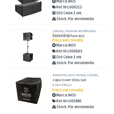
Marca:
IHOS
Ref:
IH-L006212
Qtd Caixa:
1 uni.
Stock:
Por encomenda
Colunas
,
Sistemas Amplificados
,
Som e Luz
O SEU PREÇO
Sistema de Som KOS
Preço sob consulta
Marca:
IHOS
Ref:
IH-L006603
Qtd Caixa:
1 uni.
Stock:
Por encomenda
Acessórios para Colunas
,
Colunas
,
Som e Luz
Capa iCover Dilos Sub
O SEU PREÇO
Preço sob consulta
Marca:
IHOS
Ref:
IH-L005885
Stock:
Por encomenda