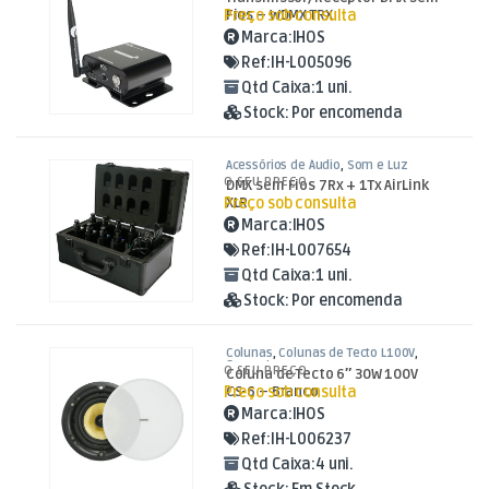
Preço sob consulta
Fios – WDMX TRX
Marca:
IHOS
Ref:
IH-L005096
Qtd Caixa:
1 uni.
Stock:
Por encomenda
Acessórios de Áudio
,
Som e Luz
O SEU PREÇO
DMX sem Fios 7Rx + 1Tx AirLink
Preço sob consulta
XLR
Marca:
IHOS
Ref:
IH-L007654
Qtd Caixa:
1 uni.
Stock:
Por encomenda
Colunas
,
Colunas de Tecto L100V
,
Som e Luz
O SEU PREÇO
Coluna de Tecto 6″ 30W 100V
Preço sob consulta
CS-6 – Branco
Marca:
IHOS
Ref:
IH-L006237
Qtd Caixa:
4 uni.