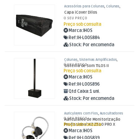
Acessórios para Colunas
,
Colunas
,
Som e Luz
Capa iCover Dilos
O SEU PREÇO
Preço sob consulta
Marca:
IHOS
Ref:
IH-L005884
Stock:
Por encomenda
Colunas
,
Sistemas Amplificados
,
Som e Luz
O SEU PREÇO
Sistema de Som TILOS II
Preço sob consulta
Marca:
IHOS
Ref:
IH-L005896
Qtd Caixa:
1 uni.
Stock:
Por encomenda
Auriculares com Fios
,
Auscultadores
e Auriculares
,
Som e Luz
O SEU PREÇO
Auriculares de Monitorização
Preço sob consulta
Profissional KZ ZS10 PRO X
Marca:
IHOS
Ref:
IH-L005839