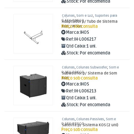
Stock:
Por encomenda
Colunas
,
Som e Luz
,
Suportes para
Colunas
O SEU PREÇO
Adaptador p/ Tubo de Sistema
Preço sob consulta
KOS / Milos
Marca:
IHOS
Ref:
IH-L006217
Qtd Caixa:
1 uni.
Stock:
Por encomenda
Colunas
,
Colunas Subwoofer
,
Som e
Luz
O SEU PREÇO
Subwoofer p/ Sistema de Som
Preço sob consulta
KOS
Marca:
IHOS
Ref:
IH-L006213
Qtd Caixa:
1 uni.
Stock:
Por encomenda
Colunas
,
Colunas Passivas
,
Som e
Luz
O SEU PREÇO
Satélite p/ Sistema KOS (2 uni)
Preço sob consulta