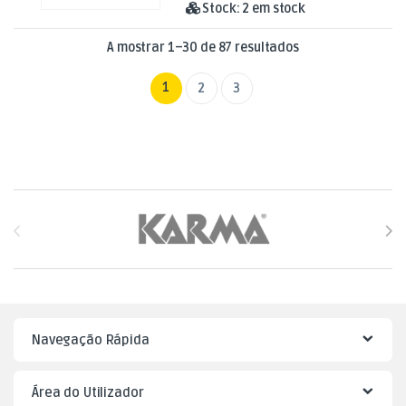
Stock:
2 em stock
Ordenado por mai
A mostrar 1–30 de 87 resultados
1
2
3
Brands Carousel
Navegação Rápida
Área do Utilizador