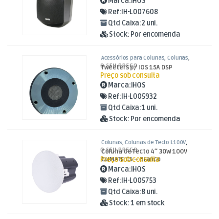
Marca:
IHOS
Ref:
IH-L007608
Qtd Caixa:
2 uni.
Stock:
Por encomenda
Acessórios para Colunas
,
Colunas
,
Som e Luz
O SEU PREÇO
Tweeters p/ IOS 15A DSP
Preço sob consulta
Marca:
IHOS
Ref:
IH-L005932
Qtd Caixa:
1 uni.
Stock:
Por encomenda
Colunas
,
Colunas de Tecto L100V
,
Som e Luz
O SEU PREÇO
Coluna de Tecto 4″ 30W 100V
Preço sob consulta
CLIMATE C5 – Branco
Marca:
IHOS
Ref:
IH-L005753
Qtd Caixa:
8 uni.
Stock:
1 em stock