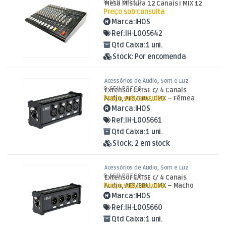
O SEU PREÇO
Mesa Mistura 12 Canais I MIX 12
Preço sob consulta
Marca:
IHOS
Ref:
IH-L005642
Qtd Caixa:
1 uni.
Stock:
Por encomenda
Acessórios de Áudio
,
Som e Luz
O SEU PREÇO
Extensor CAT5E c/ 4 Canais
Preço sob consulta
Audio, AES/EBU, DMX – Fêmea
INET4
Marca:
IHOS
Ref:
IH-L005661
Qtd Caixa:
1 uni.
Stock:
2 em stock
Acessórios de Áudio
,
Som e Luz
O SEU PREÇO
Extensor CAT5E c/ 4 Canais
Preço sob consulta
Audio, AES/EBU, DMX – Macho
INET4
Marca:
IHOS
Ref:
IH-L005660
Qtd Caixa:
1 uni.