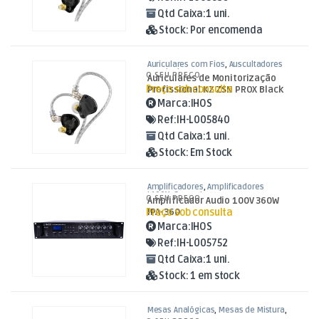
Qtd Caixa:
1 uni.
Stock:
Por encomenda
Auriculares com Fios
,
Auscultadores
e Auriculares
,
Som e Luz
O SEU PREÇO
Auriculares de Monitorização
Preço sob consulta
Profissional KZ ZSN PROX Black
Marca:
IHOS
Ref:
IH-L005840
Qtd Caixa:
1 uni.
Stock:
Em Stock
Amplificadores
,
Amplificadores
L100V
,
Som e Luz
O SEU PREÇO
Amplificador Audio 100V 360W
Preço sob consulta
IPA-360
Marca:
IHOS
Ref:
IH-L005752
Qtd Caixa:
1 uni.
Stock:
1 em stock
Mesas Analógicas
,
Mesas de Mistura
,
Som e Luz