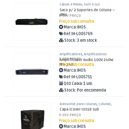
Caixas e Malas
,
Som e Luz
Saco p/ 2 Suportes de Coluna –
IBAG
O SEU PREÇO
Preço sob consulta
Marca:
IHOS
Ref:
IH-L005769
Stock:
3 em stock
Amplificadores
,
Amplificadores
L100V
,
Som e Luz
O SEU PREÇO
Amplificador Audio 100V 240W
Preço sob consulta
IPA-240
Marca:
IHOS
Ref:
IH-L005751
Qtd Caixa:
1 uni.
Stock:
Por encomenda
Acessórios para Colunas
,
Colunas
,
Som e Luz
Capa iCover IOS18 Sub
O SEU PREÇO
Preço sob consulta
Marca:
IHOS