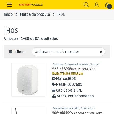
Skip to navigation
Skip to content
Open
0
Início
Marca do produto
IHOS
IHOS
Ordenado por mais recentes
A mostrar 1–30 de 87 resultados
Filters
Colunas
,
Colunas Passivas
,
Som e
Luz
O SEU PREÇO
Coluna Passiva 8″ 50W IP66
Preço sob consulta
CLIMATE IP9 PEARL
Marca:
IHOS
Ref:
IH-L007609
Qtd Caixa:
1 uni.
Stock:
Por encomenda
Acessórios de Áudio
,
Som e Luz
O SEU PREÇO
Transmissor/Receptor DMX Sem