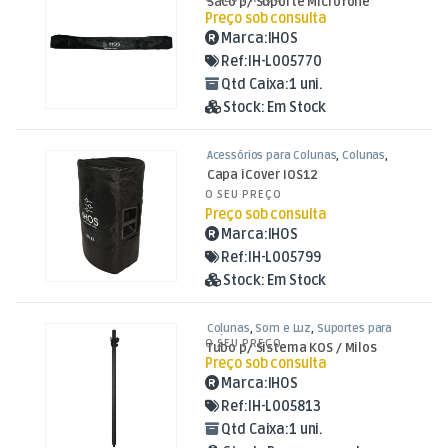
Saco p/ Suporte Microfone
Preço sob consulta
Marca:
IHOS
Ref:
IH-L005770
Qtd Caixa:
1 uni.
Stock:
Em Stock
Acessórios para Colunas
,
Colunas
,
Som e Luz
Capa iCover IOS12
O SEU PREÇO
Preço sob consulta
Marca:
IHOS
Ref:
IH-L005799
Stock:
Em Stock
Colunas
,
Som e Luz
,
Suportes para
Colunas
O SEU PREÇO
Tubo p/ Sistema KOS / Milos
Preço sob consulta
Marca:
IHOS
Ref:
IH-L005813
Qtd Caixa:
1 uni.