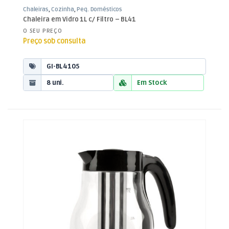
Chaleiras
,
Cozinha
,
Peq. Domésticos
Chaleira em Vidro 1L c/ Filtro – BL41
O SEU PREÇO
Preço sob consulta
GI-BL4105
8 uni.
Em Stock