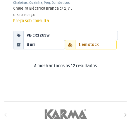
Chaleiras
,
Cozinha
,
Peq. Domésticos
Chaleira Eléctrica Branca c/ 1,7 L
O SEU PREÇO
Preço sob consulta
PE-CR1269W
6 uni.
1 em stock
Ordenado por mai
A mostrar todos os 12 resultados
Brands Carousel