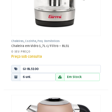
Chaleiras
,
Cozinha
,
Peq. Domésticos
Chaleira em Vidro 1,7L c/ Filtro – BL51
O SEU PREÇO
Preço sob consulta
GI-BL5100
6 uni.
Em Stock