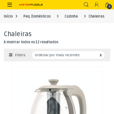
Skip to navigation
Skip to content
Open
0
Início
Peq. Domésticos
Cozinha
Chaleiras
Chaleiras
Ordenado por mais recentes
A mostrar todos os 12 resultados
Filters