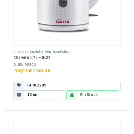
Chaleiras
,
Cozinha
,
Peq. Domésticos
Chaleira 1,7L – BL22
O SEU PREÇO
Preço sob consulta
GI-BL2201
12 uni.
Em Stock