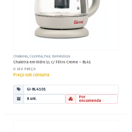
Chaleiras
,
Cozinha
,
Peq. Domésticos
Chaleira em Vidro 1L c/ Filtro Creme – BL41
O SEU PREÇO
Preço sob consulta
GI-BL4101
Por
8 uni.
encomenda