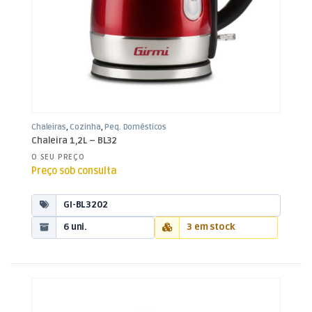
Chaleiras
,
Cozinha
,
Peq. Domésticos
Chaleira 1,2L – BL32
O SEU PREÇO
Preço sob consulta
GI-BL3202
6 uni.
3 em stock