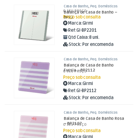
Casa de Banho
,
Peq. Domésticos
O SEU PREÇO
Balança de Casa de Banho –
Preço sob consulta
BP22
Marca:
Girmi
Ref:
GI-BP2201
Qtd Caixa:
8 uni.
Stock:
Por encomenda
Casa de Banho
,
Peq. Domésticos
Balança de Casa de Banho
Fucsia – BP2112
O SEU PREÇO
Preço sob consulta
Marca:
Girmi
Ref:
GI-BP2112
Stock:
Por encomenda
Casa de Banho
,
Peq. Domésticos
Balança de Casa de Banho Rosa
– BP2107
O SEU PREÇO
Preço sob consulta
Marca:
Girmi