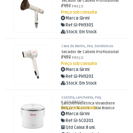
Secador de Cabelo Profissional
PH93
O SEU PREÇO
Preço sob consulta
Marca:
Girmi
Ref:
GI-PH9301
Stock:
Em Stock
Casa de Banho
,
Peq. Domésticos
Secador de Cabelo Profissional
PH92
O SEU PREÇO
Preço sob consulta
Marca:
Girmi
Ref:
GI-PH9201
Stock:
Em Stock
Cozinha
,
Lancheiras
,
Peq.
Domésticos
O SEU PREÇO
Lancheira Elétrica Vivandiere
Preço sob consulta
DC12V / AC230V – 36W Branco
Marca:
Girmi
Ref:
GI-SC0201
Qtd Caixa:
8 uni.