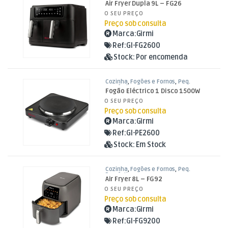
Air Fryer Dupla 9L – FG26
O SEU PREÇO
Preço sob consulta
Marca:
Girmi
Ref:
GI-FG2600
Stock:
Por encomenda
Cozinha
,
Fogões e Fornos
,
Peq.
Domésticos
Fogão Eléctrico 1 Disco 1500W
O SEU PREÇO
Preço sob consulta
Marca:
Girmi
Ref:
GI-PE2600
Stock:
Em Stock
Cozinha
,
Fogões e Fornos
,
Peq.
Domésticos
Air Fryer 8L – FG92
O SEU PREÇO
Preço sob consulta
Marca:
Girmi
Ref:
GI-FG9200