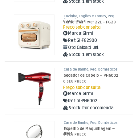
Stock:
1 em stock
Cozinha
,
Fogões e Fornos
,
Peq.
Domésticos
O SEU PREÇO
Forno e Air Fryer 22L – FG29
Preço sob consulta
Marca:
Girmi
Ref:
GI-FG2900
Qtd Caixa:
1 uni.
Stock:
1 em stock
Casa de Banho
,
Peq. Domésticos
Secador de Cabelo – PH6002
O SEU PREÇO
Preço sob consulta
Marca:
Girmi
Ref:
GI-PH6002
Stock:
Por encomenda
Casa de Banho
,
Peq. Domésticos
Espelho de Maquilhagem –
BE01
O SEU PREÇO