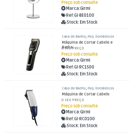
Preço sob consulta
Marca:
Girmi
Ref:
GI-BE0100
Stock:
Em Stock
Casa de Banho
,
Peq. Domésticos
Máquina de Cortar Cabelo e
Barba
O SEU PREÇO
Preço sob consulta
Marca:
Girmi
Ref:
GI-RC1500
Stock:
Em Stock
Casa de Banho
,
Peq. Domésticos
Máquina de Cortar Cabelo
O SEU PREÇO
Preço sob consulta
Marca:
Girmi
Ref:
GI-RC0100
Stock:
Em Stock