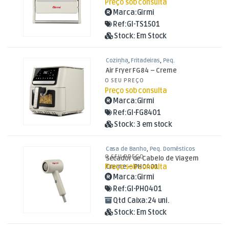
Preço sob consulta
Marca:
Girmi
Ref:
GI-TS1501
Stock:
Em Stock
Cozinha
,
Fritadeiras
,
Peq.
Domésticos
Air Fryer FG84 – Creme
O SEU PREÇO
Preço sob consulta
Marca:
Girmi
Ref:
GI-FG8401
Stock:
3 em stock
Casa de Banho
,
Peq. Domésticos
O SEU PREÇO
Secador de Cabelo de Viagem
Preço sob consulta
Creme – PH0401
Marca:
Girmi
Ref:
GI-PH0401
Qtd Caixa:
24 uni.
Stock:
Em Stock