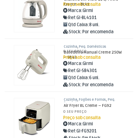
Preço sob consulta
Creme – BL41
Marca:
Girmi
Ref:
GI-BL4101
Qtd Caixa:
8 uni.
Stock:
Por encomenda
Cozinha
,
Peq. Domésticos
O SEU PREÇO
Batedeira Manual Creme 250W
Preço sob consulta
– SB43
Marca:
Girmi
Ref:
GI-SB4301
Qtd Caixa:
6 uni.
Stock:
Por encomenda
Cozinha
,
Fogões e Fornos
,
Peq.
Domésticos
Air Fryer 8L Creme – FG92
O SEU PREÇO
Preço sob consulta
Marca:
Girmi
Ref:
GI-FG9201