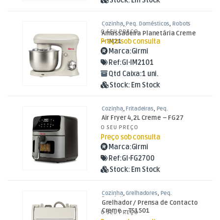
Stock:
Em Stock
Cozinha
,
Peq. Domésticos
,
Robots
de Cozinha
O SEU PREÇO
Amassadeira Planetária Creme
Preço sob consulta
– IM21
Marca:
Girmi
Ref:
GI-IM2101
Qtd Caixa:
1 uni.
Stock:
Em Stock
Cozinha
,
Fritadeiras
,
Peq.
Domésticos
Air Fryer 4,2L Creme – FG27
O SEU PREÇO
Preço sob consulta
Marca:
Girmi
Ref:
GI-FG2700
Stock:
Em Stock
Cozinha
,
Grelhadores
,
Peq.
Domésticos
Grelhador / Prensa de Contacto
Creme – TS1501
O SEU PREÇO