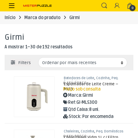
Skip to navigation
Skip to content
Open
0
Início
Marca do produto
Girmi
Girmi
Ordenado por mais recentes
A mostrar 1–30 de 192 resultados
Filters
Batedores de Leite
,
Cozinha
,
Peq.
Domésticos
O SEU PREÇO
Espumador de Leite Creme –
Preço sob consulta
ML53
Marca:
Girmi
Ref:
GI-ML5300
Qtd Caixa:
8 uni.
Stock:
Por encomenda
Chaleiras
,
Cozinha
,
Peq. Domésticos
O SEU PREÇO
Chaleira em Vidro 1L c/ Filtro