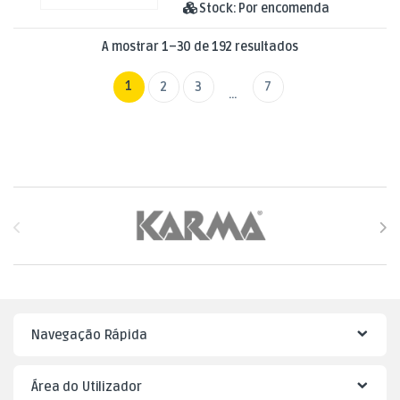
Stock:
Por encomenda
Ordenado por mai
A mostrar 1–30 de 192 resultados
1
2
3
7
…
Brands Carousel
Navegação Rápida
Área do Utilizador