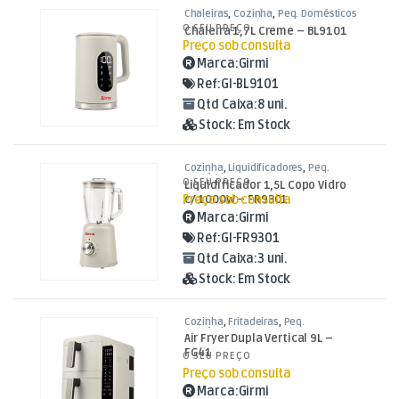
Chaleiras
,
Cozinha
,
Peq. Domésticos
O SEU PREÇO
Chaleira 1,7L Creme – BL9101
Preço sob consulta
Marca:
Girmi
Ref:
GI-BL9101
Qtd Caixa:
8 uni.
Stock:
Em Stock
Cozinha
,
Liquidificadores
,
Peq.
Domésticos
O SEU PREÇO
Liquidificador 1,5L Copo Vidro
Preço sob consulta
c/ 1000W – FR9301
Marca:
Girmi
Ref:
GI-FR9301
Qtd Caixa:
3 uni.
Stock:
Em Stock
Cozinha
,
Fritadeiras
,
Peq.
Domésticos
Air Fryer Dupla Vertical 9L –
FG41
O SEU PREÇO
Preço sob consulta
Marca:
Girmi