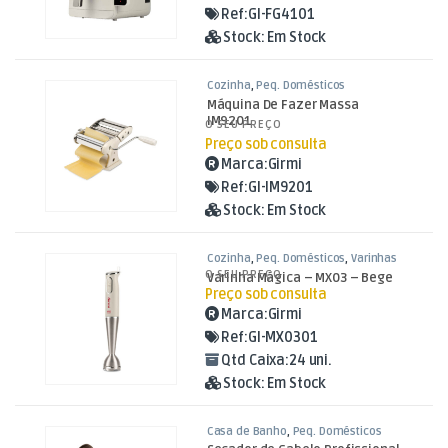
Ref:
GI-FG4101
Stock:
Em Stock
Cozinha
,
Peq. Domésticos
Máquina De Fazer Massa
IM9201
O SEU PREÇO
Preço sob consulta
Marca:
Girmi
Ref:
GI-IM9201
Stock:
Em Stock
Cozinha
,
Peq. Domésticos
,
Varinhas
O SEU PREÇO
Varinha Mágica – MX03 – Bege
Preço sob consulta
Marca:
Girmi
Ref:
GI-MX0301
Qtd Caixa:
24 uni.
Stock:
Em Stock
Casa de Banho
,
Peq. Domésticos