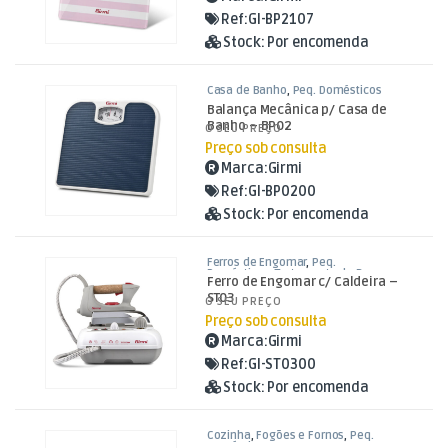
Ref:
GI-BP2107
Stock:
Por encomenda
Casa de Banho
,
Peq. Domésticos
Balança Mecânica p/ Casa de
Banho – BP02
O SEU PREÇO
Preço sob consulta
Marca:
Girmi
Ref:
GI-BP0200
Stock:
Por encomenda
Ferros de Engomar
,
Peq.
Domésticos
,
Tratamento de Roupa
Ferro de Engomar c/ Caldeira –
ST03
O SEU PREÇO
Preço sob consulta
Marca:
Girmi
Ref:
GI-ST0300
Stock:
Por encomenda
Cozinha
,
Fogões e Fornos
,
Peq.
Domésticos