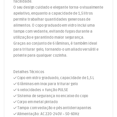
facilidade.
O seu design cuidado e elegante torna-o visualmente
apelativo, enquanto a capacidade de 1,5 litros
permite trabalhar quantidades generosas de
alimentos. O copo graduado em vidro inclui uma
tampa com vedante, evitando fugas durante a
utilização e garantindo maior segurança.
Graças ao conjunto de 6 lâminas, é também ideal
para triturar gelo, tornando-o um aliado versátil e
potente para qualquer cozinha.
Detalhes Técnicos
Copo em vidro graduado, capacidade de 1,5 L
6 lâminas em inox para triturar gelo
4 velocidades + função PULSE
Sistema de segurança no encaixe do copo
Corpo em metal pintado
Tampa com vedação e pés antiderrapantes
Alimentação: AC 220-240V ~ 50-60Hz