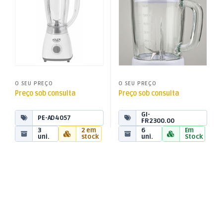
O SEU PREÇO
O SEU PREÇO
Preço sob consulta
Preço sob consulta
GI-
PE-AD4057
FR2300.00
3
2 em
6
Em
uni.
stock
uni.
Stock