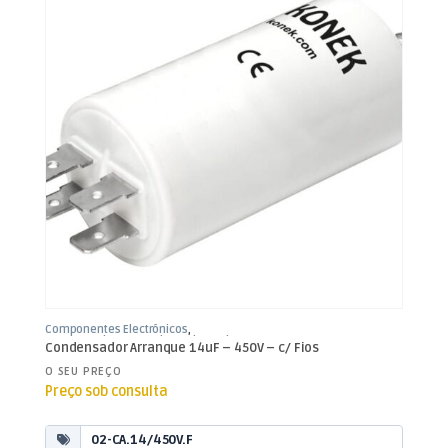
Componentes Electrónicos
,
Condensadores
,
Condensadores de
Condensador Arranque 14uF – 450V – c/ Fios
Arranque
O SEU PREÇO
Preço sob consulta
02-CA.14/450V.F