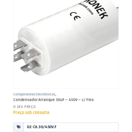
Componentes Electrónicos
,
Condensadores
,
Condensadores de
Condensador Arranque 30uF – 450V – c/ Fios
Arranque
O SEU PREÇO
Preço sob consulta
02-CA.30/450V.F