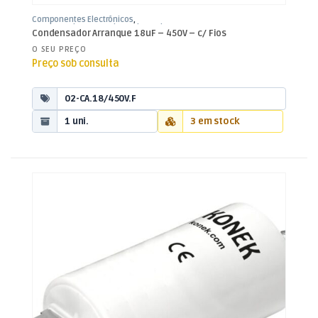
Componentes Electrónicos
,
Condensadores
,
Condensadores de
Condensador Arranque 18uF – 450V – c/ Fios
Arranque
O SEU PREÇO
Preço sob consulta
02-CA.18/450V.F
1 uni.
3 em stock