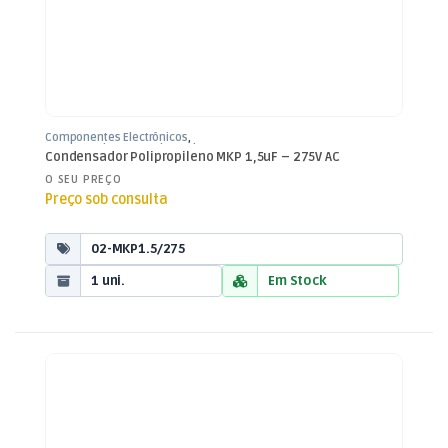
Componentes Electrónicos
,
Condensadores
,
Condensadores
Condensador Polipropileno MKP 1,5uF – 275V AC
Polipropileno
O SEU PREÇO
Preço sob consulta
02-MKP1.5/275
1 uni.
Em Stock