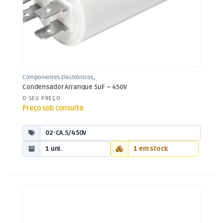
Componentes Electrónicos
,
Condensadores
,
Condensadores de
Condensador Arranque 5uF – 450V
Arranque
O SEU PREÇO
Preço sob consulta
02-CA.5/450V
1 uni.
1 em stock