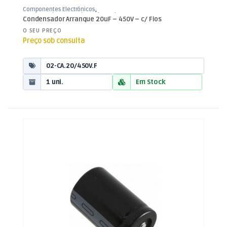
Componentes Electrónicos
,
Condensadores
,
Condensadores de
Condensador Arranque 20uF – 450V – c/ Fios
Arranque
O SEU PREÇO
Preço sob consulta
02-CA.20/450V.F
1 uni.
Em Stock