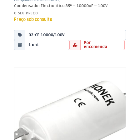
Componentes Electrónicos
,
Condensadores
,
Condensadores
Condensador Electrolítico 85º – 10000uF – 100V
Electrolíticos
O SEU PREÇO
Preço sob consulta
02-CE.10000/100V
Por
1 uni.
encomenda