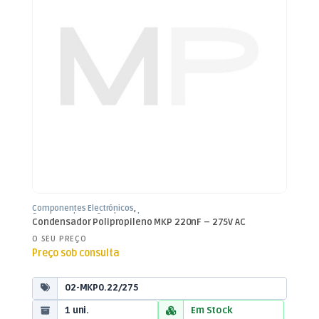
Componentes Electrónicos
,
Condensadores
,
Condensadores
Condensador Polipropileno MKP 220nF – 275V AC
Polipropileno
O SEU PREÇO
Preço sob consulta
02-MKP0.22/275
1 uni.
Em Stock