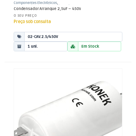
Componentes Electrónicos
,
Condensadores
,
Condensadores de
Condensador Arranque 2,5uF – 450V
Arranque
O SEU PREÇO
Preço sob consulta
02-CAV.2.5/450V
1 uni.
Em Stock