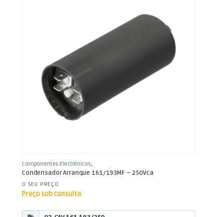
Componentes Electrónicos
,
Condensadores
,
Condensadores de
Condensador Arranque 161/193MF – 250Vca
Arranque
O SEU PREÇO
Preço sob consulta