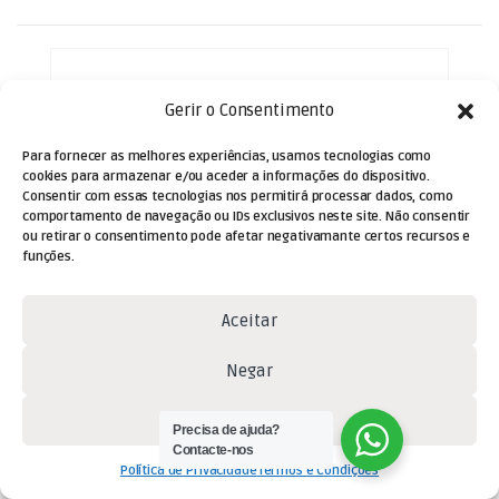
Gerir o Consentimento
Para fornecer as melhores experiências, usamos tecnologias como
cookies para armazenar e/ou aceder a informações do dispositivo.
Consentir com essas tecnologias nos permitirá processar dados, como
comportamento de navegação ou IDs exclusivos neste site. Não consentir
ou retirar o consentimento pode afetar negativamante certos recursos e
funções.
Aceitar
Negar
Ver preferências
Precisa de ajuda?
Contacte-nos
Componentes Electrónicos
,
Política de Privacidade
Termos e Condições
Condensadores
,
Condensadores de
Condensador Arranque 1,5uF – 450V
Arranque