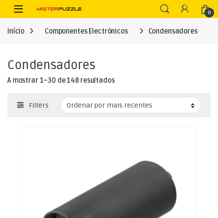
Skip to navigation
Skip to content
Open
0
Início
Componentes Electrónicos
Condensadores
Condensadores
Ordenado por mais recentes
A mostrar 1–30 de 148 resultados
Filters