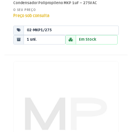
Condensadores
,
Condensadores
Condensador Polipropileno MKP 1uF – 275V AC
Polipropileno
O SEU PREÇO
Preço sob consulta
02-MKP1/275
1 uni.
Em Stock