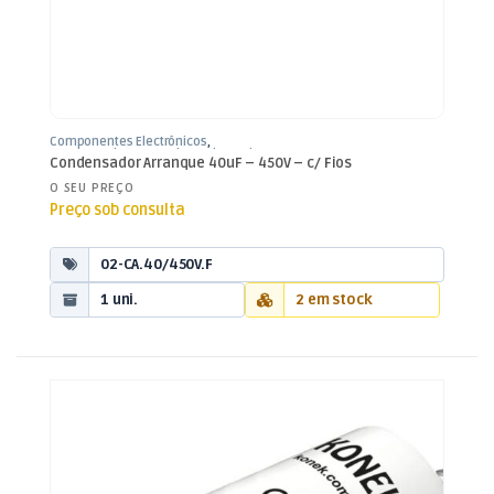
Componentes Electrónicos
,
Condensadores
,
Condensadores de
Condensador Arranque 40uF – 450V – c/ Fios
Arranque
O SEU PREÇO
Preço sob consulta
02-CA.40/450V.F
1 uni.
2 em stock