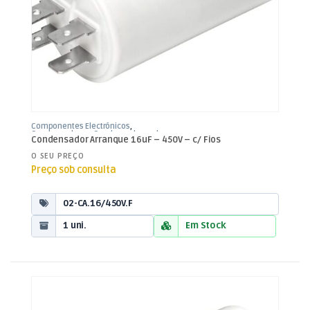
Componentes Electrónicos
,
Condensadores
,
Condensadores de
Condensador Arranque 16uF – 450V – c/ Fios
Arranque
O SEU PREÇO
Preço sob consulta
02-CA.16/450V.F
1 uni.
Em Stock