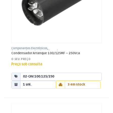
Componentes Electrónicos
,
Condensadores
,
Condensadores de
Condensador Arranque 100/125MF – 250Vca
Arranque
O SEU PREÇO
Preço sob consulta
02-CAV.100.125/250
1 uni.
3 em stock