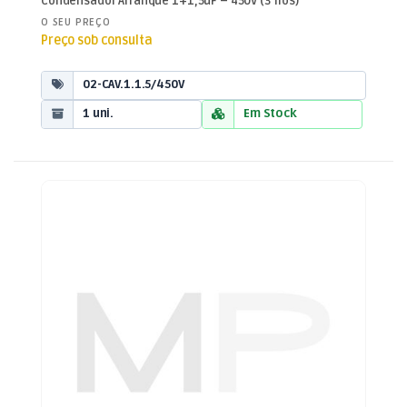
Condensador Arranque 1+1,5uF – 450V (3 fios)
Arranque
O SEU PREÇO
Preço sob consulta
02-CAV.1.1.5/450V
1 uni.
Em Stock