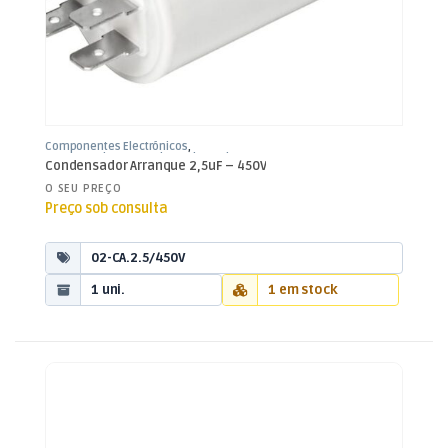
Componentes Electrónicos
,
Condensadores
,
Condensadores de
Condensador Arranque 2,5uF – 450V
Arranque
O SEU PREÇO
Preço sob consulta
02-CA.2.5/450V
1 uni.
1 em stock