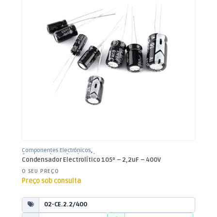
Componentes Electrónicos
,
Condensadores
,
Condensadores
Condensador Electrolítico 105º – 2,2uF – 400V
Electrolíticos
O SEU PREÇO
Preço sob consulta
02-CE.2.2/400