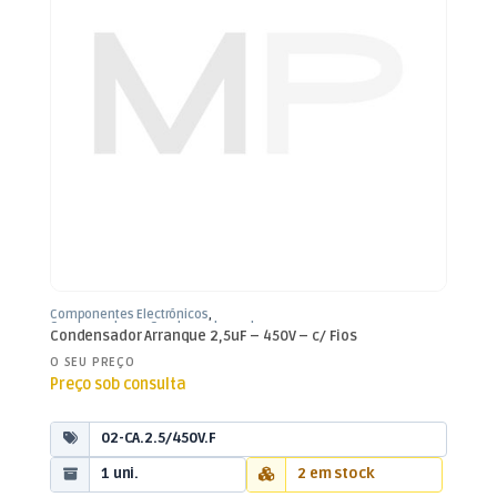
Componentes Electrónicos
,
Condensadores
,
Condensadores de
Condensador Arranque 2,5uF – 450V – c/ Fios
Arranque
O SEU PREÇO
Preço sob consulta
02-CA.2.5/450V.F
1 uni.
2 em stock