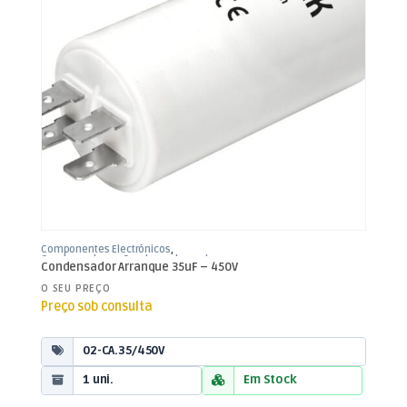
Componentes Electrónicos
,
Condensadores
,
Condensadores de
Condensador Arranque 35uF – 450V
Arranque
O SEU PREÇO
Preço sob consulta
02-CA.35/450V
1 uni.
Em Stock