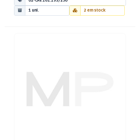
02-CAV.161.193/250
1 uni.
2 em stock