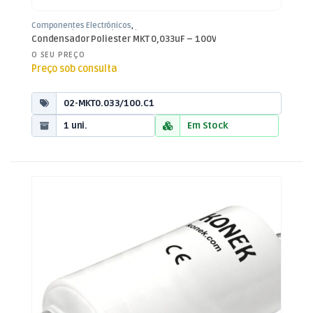
Componentes Electrónicos
,
Condensadores
,
Condensadores
Condensador Poliester MKT 0,033uF – 100V
Poliester
O SEU PREÇO
Preço sob consulta
02-MKT0.033/100.C1
1 uni.
Em Stock