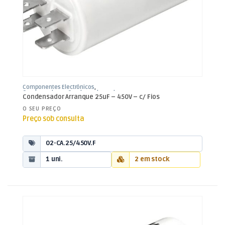
Componentes Electrónicos
,
Condensadores
,
Condensadores de
Condensador Arranque 25uF – 450V – c/ Fios
Arranque
O SEU PREÇO
Preço sob consulta
02-CA.25/450V.F
1 uni.
2 em stock