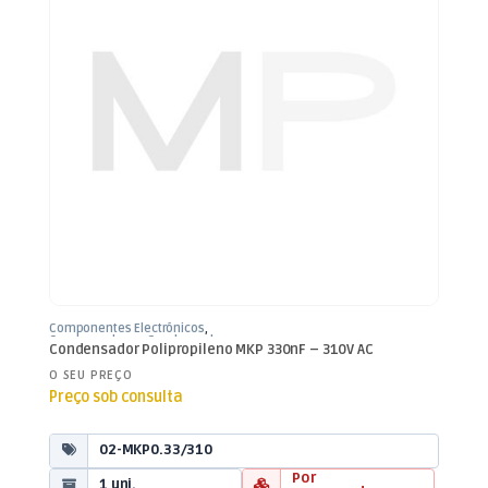
Componentes Electrónicos
,
Condensadores
,
Condensadores
Condensador Polipropileno MKP 330nF – 310V AC
Polipropileno
O SEU PREÇO
Preço sob consulta
02-MKP0.33/310
Por
1 uni.