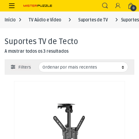
Skip to navigation
Skip to content
Open
0
Início
TV Aúdio e Vídeo
Suportes de TV
Suportes
Suportes TV de Tecto
Ordenado por mais recentes
A mostrar todos os 3 resultados
Filters