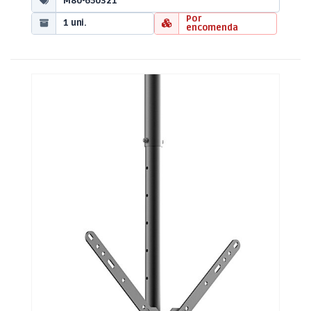
M80-650321
Por
1 uni.
encomenda