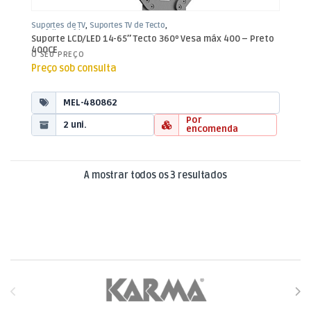
Suportes de TV
,
Suportes TV de Tecto
,
TV Aúdio e Vídeo
Suporte LCD/LED 14-65″ Tecto 360º Vesa máx 400 – Preto
400CE
O SEU PREÇO
Preço sob consulta
MEL-480862
Por
2 uni.
encomenda
Ordenado por mais
A mostrar todos os 3 resultados
Brands Carousel