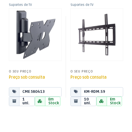
Suportes de TV
Suportes de TV
,
,
Suporte LCD/LED 26-32″ 1
Suporte LCD/LED 13-60″ Fixo
Suportes TV Inclináveis
Suportes TV Fixos
,
,
Articul Vesa 75-100-200×100
Vesa 400
TV Aúdio e Vídeo
TV Aúdio e Vídeo
ETR120
O SEU PREÇO
O SEU PREÇO
Preço sob consulta
Preço sob consulta
CME 580413
KM-RDM.S9
1
Em
10
Em
uni.
Stock
uni.
Stock