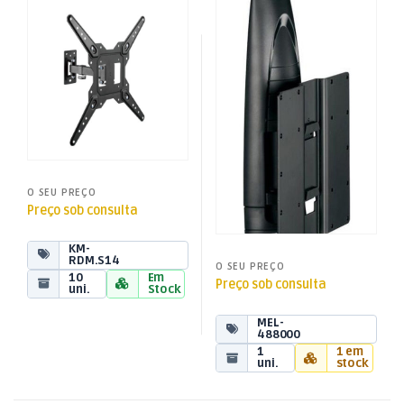
Suporte LCD/LED 23-55″ 2
Suporte LCD/LED 23-40″ 1
Suportes TV de Rotação
Suportes TV Inclináveis
,
,
Articul Vesa 100-400
Articul Vesa 100-200-Preto
TV Aúdio e Vídeo
TV Aúdio e Vídeo
Ghost210
O SEU PREÇO
Preço sob consulta
KM-
RDM.S14
O SEU PREÇO
10
Em
Preço sob consulta
uni.
Stock
MEL-
488000
1
1 em
uni.
stock