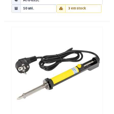
M76-031C
10 uni.
3 em stock