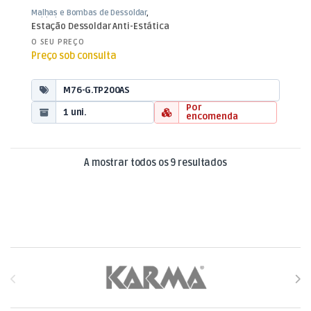
Malhas e Bombas de Dessoldar
,
Soldadura
Estação Dessoldar Anti-Estática
O SEU PREÇO
Preço sob consulta
M76-G.TP200AS
Por
1 uni.
encomenda
Ordenado por mais
A mostrar todos os 9 resultados
Brands Carousel