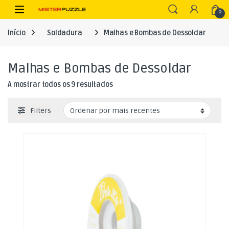
Skip to navigation
Skip to content
Open
0
Início
Soldadura
Malhas e Bombas de Dessoldar
Malhas e Bombas de Dessoldar
Ordenado por mais recentes
A mostrar todos os 9 resultados
Filters