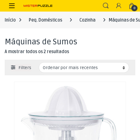
Skip to navigation
Skip to content
Open
0
Início
Peq. Domésticos
Cozinha
Máquinas de S
Máquinas de Sumos
Ordenado por mais recentes
A mostrar todos os 2 resultados
Filters