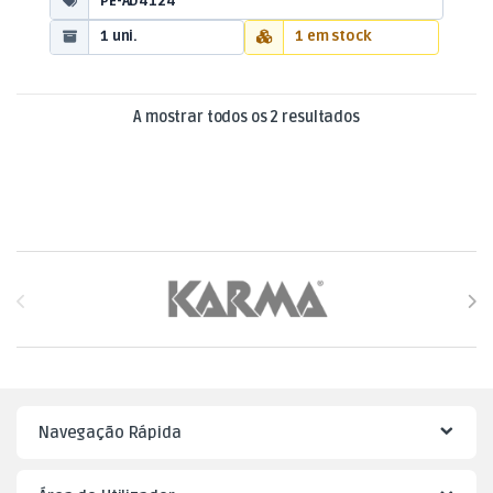
PE-AD4124
1 uni.
1 em stock
Ordenado por mais
A mostrar todos os 2 resultados
Brands Carousel
Navegação Rápida