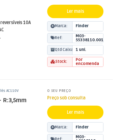
Ler mais
reversíveis 10A
Marca:
Finder
AC
M03-
.
Ref:
55338110.0010
Qtd Caixa:
1 uni.
Por
Stock:
encomenda
lés AC110V
O SEU PREÇO
Preço sob consulta
– R:3,5mm
Ler mais
Marca:
Finder
M03-
Ref: