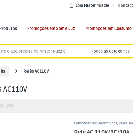
Loja Mister Puzzle
Contact
 Produtos
Promoções em Som e Luz
Promoções em Consumo
:
lés
Relés AC110V
s AC110V
Componentes Electrónicos
,
Relés
,
Re
Relé AC 110V/3C/10A