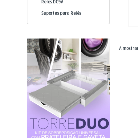
Relés DC9V
Suportes para Relés
A mostrar