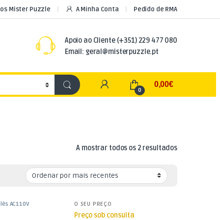
os Mister Puzzle
A Minha Conta
Pedido de RMA
Apoio ao Cliente
(+351) 229 477 080
Email: geral@misterpuzzle.pt
My Account
0,00
€
0
Ordenado por
A mostrar todos os 2 resultados
lés AC110V
O SEU PREÇO
Preço sob consulta