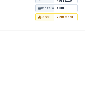
40318110
Qtd Caixa:
1 uni.
Stock:
2 em stock