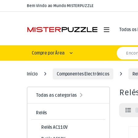
Skip to navigation
Skip to content
Bem Vindo ao Mundo MISTERPUZZLE
Open
Todos os
Search for
Compre por Área
Início
Componentes Electrónicos
Re
Relé
Todas as categorias
Relés
Relés AC110V