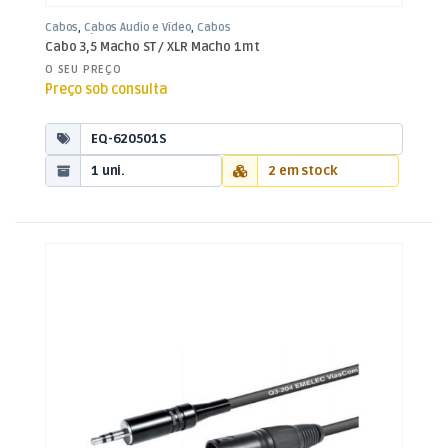
Cabos
,
Cabos Áudio e Vídeo
,
Cabos
XLR / Jack 3,5mm
Cabo 3,5 Macho ST / XLR Macho 1mt
O SEU PREÇO
Preço sob consulta
EQ-620501S
1 uni.
2 em stock