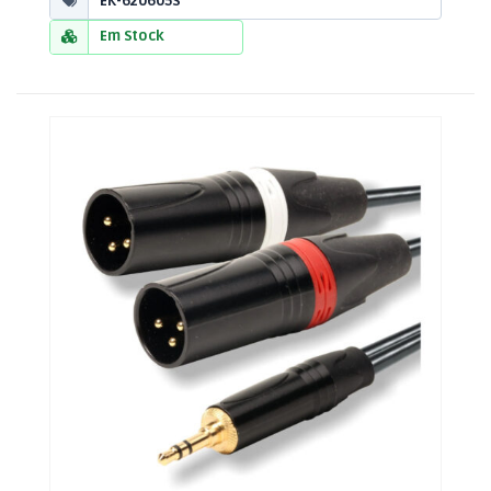
EK-620605S
Em Stock