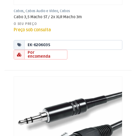
Cabos
,
Cabos Áudio e Vídeo
,
Cabos
XLR / Jack 3,5mm
Cabo 3,5 Macho ST / 2x XLR Macho 3m
O SEU PREÇO
Preço sob consulta
EK-620603S
Por
encomenda