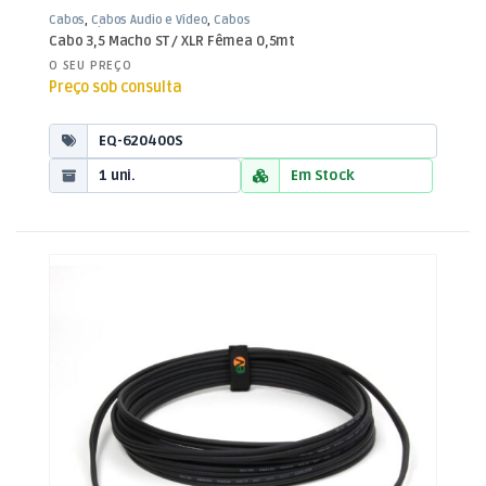
Cabos
,
Cabos Áudio e Vídeo
,
Cabos
XLR / Jack 3,5mm
Cabo 3,5 Macho ST / XLR Fêmea 0,5mt
O SEU PREÇO
Preço sob consulta
EQ-620400S
1 uni.
Em Stock