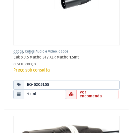
Cabos
,
Cabos Áudio e Vídeo
,
Cabos
XLR / Jack 3,5mm
Cabo 3,5 Macho ST / XLR Macho 15mt
O SEU PREÇO
Preço sob consulta
EQ-620515S
Por
1 uni.
encomenda