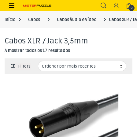
Skip to navigation
Skip to content
Open
0
Início
Cabos
Cabos Áudio e Vídeo
Cabos XLR / J
Cabos XLR / Jack 3,5mm
Ordenado por mais recentes
A mostrar todos os 17 resultados
Filters