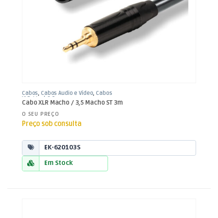
Cabos
,
Cabos Áudio e Vídeo
,
Cabos
XLR / Jack 3,5mm
Cabo XLR Macho / 3,5 Macho ST 3m
O SEU PREÇO
Preço sob consulta
EK-620103S
Em Stock