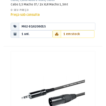
Cabos
,
Cabos Áudio e Vídeo
,
Cabos
XLR / Jack 3,5mm
Cabo 3,5 Macho ST / 2x XLR Macho 1,5mt
O SEU PREÇO
Preço sob consulta
M62-EQ620601S
1 uni.
1 em stock