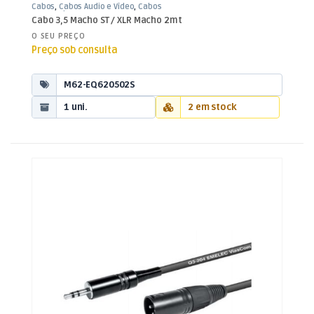
Cabos
,
Cabos Áudio e Vídeo
,
Cabos
XLR / Jack 3,5mm
Cabo 3,5 Macho ST / XLR Macho 2mt
O SEU PREÇO
Preço sob consulta
M62-EQ620502S
1 uni.
2 em stock