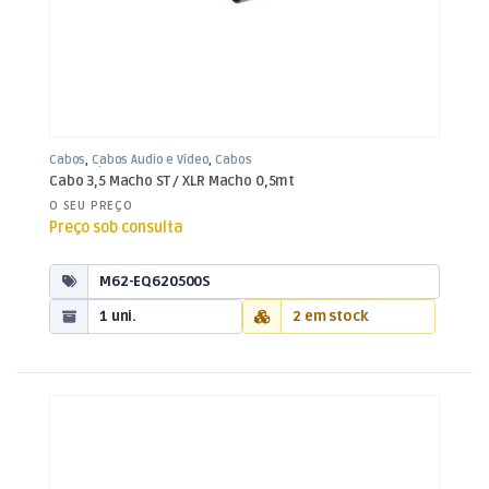
Cabos
,
Cabos Áudio e Vídeo
,
Cabos
XLR / Jack 3,5mm
Cabo 3,5 Macho ST / XLR Macho 0,5mt
O SEU PREÇO
Preço sob consulta
M62-EQ620500S
1 uni.
2 em stock