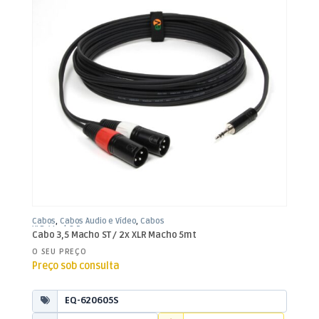
Cabos
,
Cabos Áudio e Vídeo
,
Cabos
XLR / Jack 3,5mm
Cabo 3,5 Macho ST / 2x XLR Macho 5mt
O SEU PREÇO
Preço sob consulta
EQ-620605S