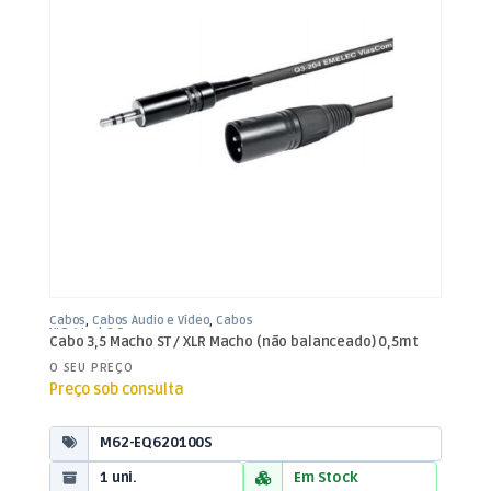
Cabos
,
Cabos Áudio e Vídeo
,
Cabos
XLR / Jack 3,5mm
Cabo 3,5 Macho ST / XLR Macho (não balanceado) 0,5mt
O SEU PREÇO
Preço sob consulta
M62-EQ620100S
1 uni.
Em Stock