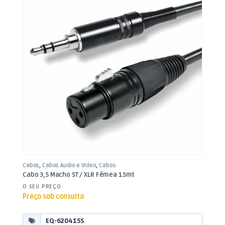
Cabos
,
Cabos Áudio e Vídeo
,
Cabos
XLR / Jack 3,5mm
Cabo 3,5 Macho ST / XLR Fêmea 15mt
O SEU PREÇO
Preço sob consulta
EQ-620415S