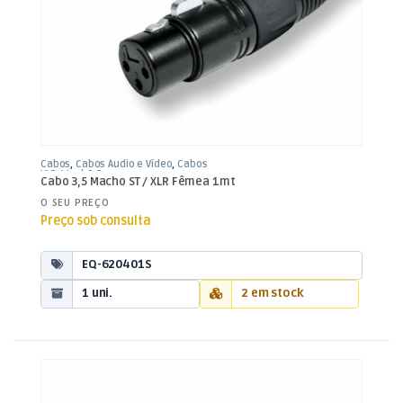
Cabos
,
Cabos Áudio e Vídeo
,
Cabos
XLR / Jack 3,5mm
Cabo 3,5 Macho ST / XLR Fêmea 1mt
O SEU PREÇO
Preço sob consulta
EQ-620401S
1 uni.
2 em stock