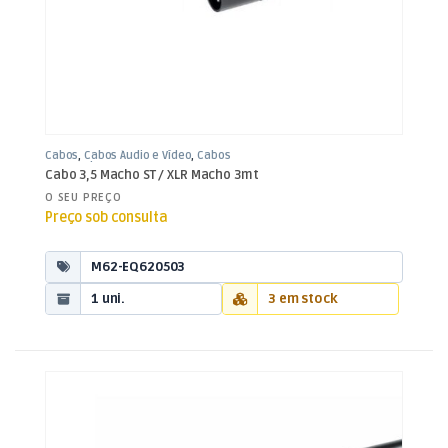
Cabos
,
Cabos Áudio e Vídeo
,
Cabos
XLR / Jack 3,5mm
Cabo 3,5 Macho ST / XLR Macho 3mt
O SEU PREÇO
Preço sob consulta
M62-EQ620503
1 uni.
3 em stock