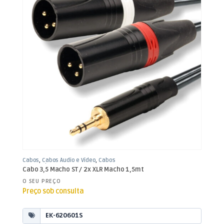
Cabos
,
Cabos Áudio e Vídeo
,
Cabos
XLR / Jack 3,5mm
Cabo 3,5 Macho ST / 2x XLR Macho 1,5mt
O SEU PREÇO
Preço sob consulta
EK-620601S