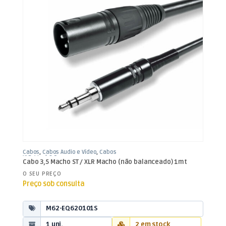
Cabos
,
Cabos Áudio e Vídeo
,
Cabos
XLR / Jack 3,5mm
Cabo 3,5 Macho ST / XLR Macho (não balanceado) 1mt
O SEU PREÇO
Preço sob consulta
M62-EQ620101S
1 uni.
2 em stock