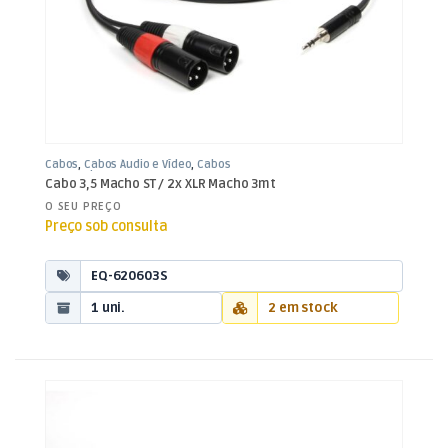
Cabos
,
Cabos Áudio e Vídeo
,
Cabos
XLR / Jack 3,5mm
Cabo 3,5 Macho ST / 2x XLR Macho 3mt
O SEU PREÇO
Preço sob consulta
EQ-620603S
1 uni.
2 em stock