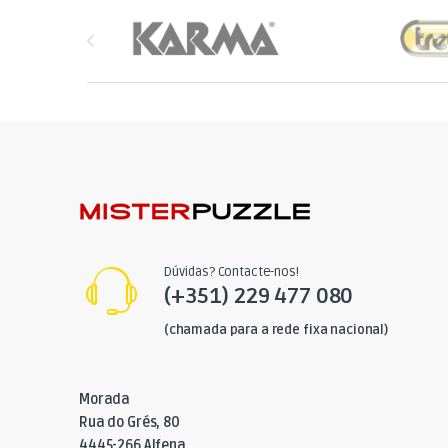
Brands Carousel
Dúvidas? Contacte-nos!
(+351) 229 477 080
(chamada para a rede fixa nacional)
Morada
Rua do Grés, 80
4445-266 Alfena