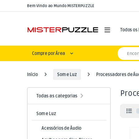
Skip to navigation
Skip to content
Bem Vindo ao Mundo MISTERPUZZLE
Open
Todos os
Search for
Compre por Área
Início
Som e Luz
Processadores de Áu
Proc
Todas as categorias
Som e Luz
Acessórios de Áudio