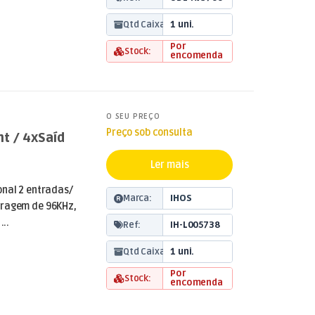
Qtd Caixa:
1 uni.
Por
Stock:
encomenda
O SEU PREÇO
Preço sob consulta
nt / 4xSaíd
Ler mais
onal 2 entradas/
Marca:
IHOS
tragem de 96KHz,
...
Ref:
IH-L005738
Qtd Caixa:
1 uni.
Por
Stock:
encomenda