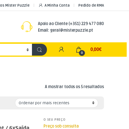
os Mister Puzzle
A Minha Conta
Pedido de RMA
Apoio ao Cliente
(+351) 229 477 080
Email: geral@misterpuzzle.pt
My Account
0,00
€
0
Ordenado por
A mostrar todos os 5 resultados
O SEU PREÇO
Preço sob consulta
nt / 6xSaída