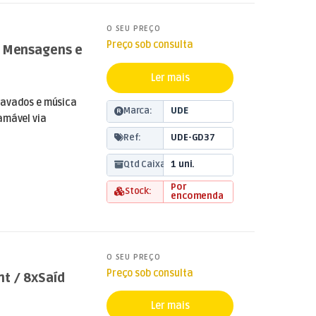
O SEU PREÇO
Preço sob consulta
e Mensagens e
Ler mais
ravados e música
Marca:
UDE
amável via
Ref:
UDE-GD37
Qtd Caixa:
1 uni.
Por
Stock:
encomenda
O SEU PREÇO
Preço sob consulta
nt / 8xSaíd
Ler mais