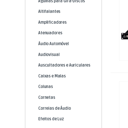
Agulhas para Gira-Discos
Altifalantes
Amplificadores
Atenuadores
Áudio Automóvel
Audiovisual
Auscultadores e Auriculares
Caixas e Malas
Colunas
Cornetas
Correias de Áudio
Efeitos de Luz