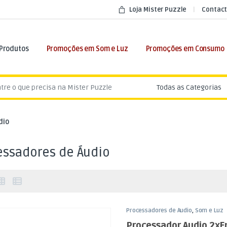
Loja Mister Puzzle
Contact
 Produtos
Promoções em Som e Luz
Promoções em Consumo
:
dio
essadores de Áudio
Processadores de Áudio
,
Som e Luz
Processador Audio 2xE