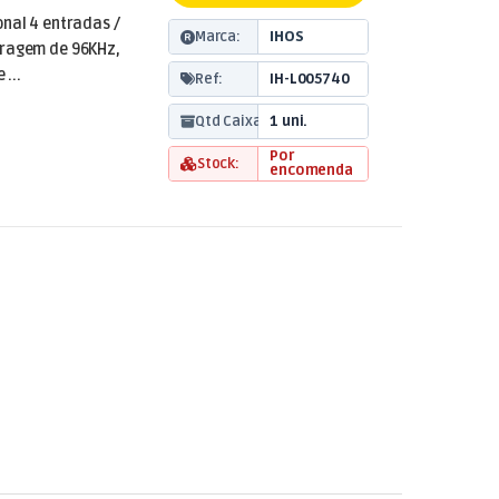
onal 4 entradas /
Marca:
IHOS
tragem de 96KHz,
 ...
Ref:
IH-L005740
Qtd Caixa:
1 uni.
Por
Stock:
encomenda