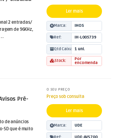
Ler mais
onal 2 entradas/
Marca:
IHOS
tragem de 96KHz,
...
Ref:
IH-L005739
Qtd Caixa:
1 uni.
Por
Stock:
encomenda
O SEU PREÇO
Preço sob consulta
visos Pré-
Ler mais
to de anúncios
Marca:
UDE
o-SD que é muito
Ref:
UDE-AVS700