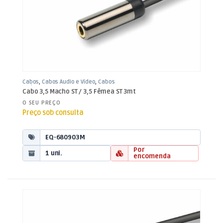
Cabos
,
Cabos Áudio e Vídeo
,
Cabos
Jack 3,5mm
Cabo 3,5 Macho ST / 3,5 Fêmea ST 3mt
O SEU PREÇO
Preço sob consulta
EQ-680903M
Por
1 uni.
encomenda