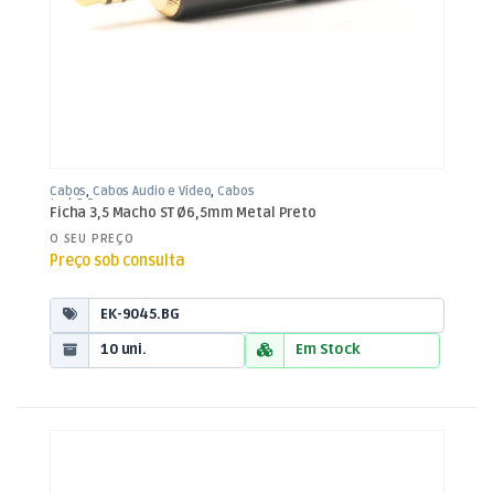
Cabos
,
Cabos Áudio e Vídeo
,
Cabos
Jack 3,5mm
Ficha 3,5 Macho ST Ø6,5mm Metal Preto
O SEU PREÇO
Preço sob consulta
EK-9045.BG
10 uni.
Em Stock