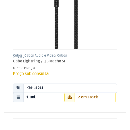
Cabos
,
Cabos Áudio e Vídeo
,
Cabos
Jack 3,5mm
Cabo Lightning / 3,5 Macho ST
O SEU PREÇO
Preço sob consulta
KM-L12LJ
1 uni.
2 em stock