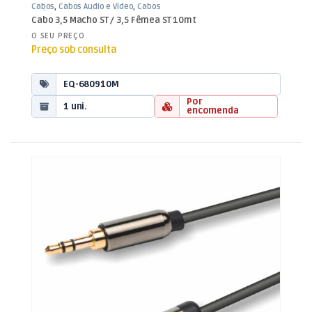
Cabos
,
Cabos Áudio e Vídeo
,
Cabos
Jack 3,5mm
Cabo 3,5 Macho ST / 3,5 Fêmea ST 10mt
O SEU PREÇO
Preço sob consulta
EQ-680910M
Por
1 uni.
encomenda