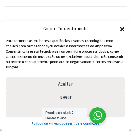
Gerir o Consentimento
Para fornecer as melhores experiências, usamos tecnologias como
cookies para armazenar e/ou aceder a informações do dispositivo.
Consentir com essas tecnologias nos permitirá processar dados, como
comportamento de navegação ou IDs exclusivos neste site. Não consentir
ou retirar o consentimento pode afetar negativamante certos recursos e
funções.
Aceitar
Negar
Ver preferências
Precisa de ajuda?
Contacte-nos
Cabos
,
Cabos Áudio e Vídeo
,
Cabos
Política de Privacidade
Termos e Condições
Jack 3,5mm
Cabo 3,5 Macho ST / 3,5 Macho ST 1,5mt -Preto