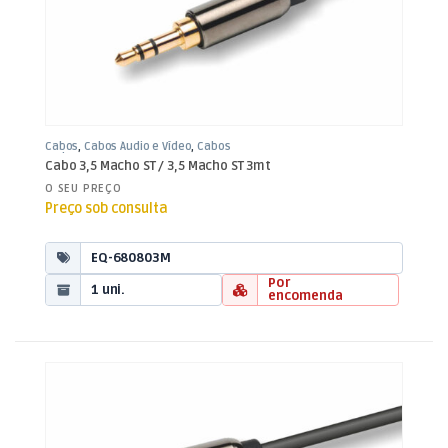
Cabos
,
Cabos Áudio e Vídeo
,
Cabos
Jack 3,5mm
Cabo 3,5 Macho ST / 3,5 Macho ST 3mt
O SEU PREÇO
Preço sob consulta
EQ-680803M
Por
1 uni.
encomenda