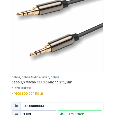
Cabos
,
Cabos Áudio e Vídeo
,
Cabos
Jack 3,5mm
Cabo 3,5 Macho ST / 3,5 Macho ST 1,5mt
O SEU PREÇO
Preço sob consulta
EQ-680800M
1 uni.
Em Stock