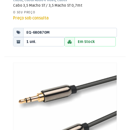
Cabos
,
Cabos Áudio e Vídeo
,
Cabos
Jack 3,5mm
Cabo 3,5 Macho ST / 3,5 Macho ST 0,7mt
O SEU PREÇO
Preço sob consulta
EQ-680870M
1 uni.
Em Stock