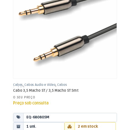
Cabos
,
Cabos Áudio e Vídeo
,
Cabos
Jack 3,5mm
Cabo 3,5 Macho ST / 3,5 Macho ST 5mt
O SEU PREÇO
Preço sob consulta
EQ-680805M
1 uni.
2 em stock