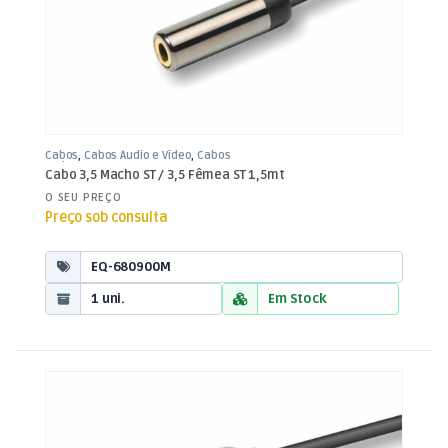
Cabos
,
Cabos Áudio e Vídeo
,
Cabos
Jack 3,5mm
Cabo 3,5 Macho ST / 3,5 Fêmea ST 1,5mt
O SEU PREÇO
Preço sob consulta
EQ-680900M
1 uni.
Em Stock