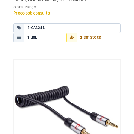
Cabo 3,5 4 Pinos Macho / 2×3,5 Fêmea ST
O SEU PREÇO
Preço sob consulta
2-CA8211
1 uni.
1 em stock