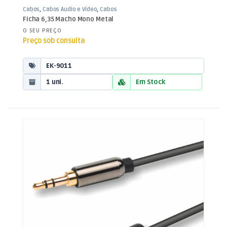
Cabos
,
Cabos Áudio e Vídeo
,
Cabos
Jack 3,5mm
Ficha 6,35 Macho Mono Metal
O SEU PREÇO
Preço sob consulta
EK-9011
1 uni.
Em Stock