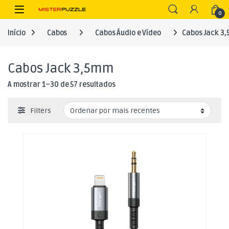
Skip to navigation
Skip to content
Open
0
Início
Cabos
Cabos Áudio e Vídeo
Cabos Jack 3
Cabos Jack 3,5mm
Ordenado por mais recentes
A mostrar 1–30 de 57 resultados
Filters