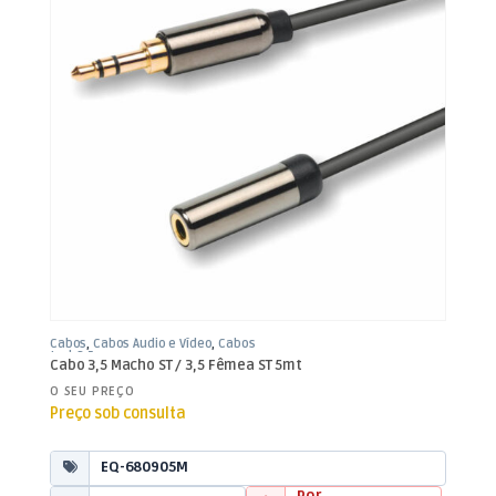
Cabos
,
Cabos Áudio e Vídeo
,
Cabos
Jack 3,5mm
Cabo 3,5 Macho ST / 3,5 Fêmea ST 5mt
O SEU PREÇO
Preço sob consulta
EQ-680905M
Por