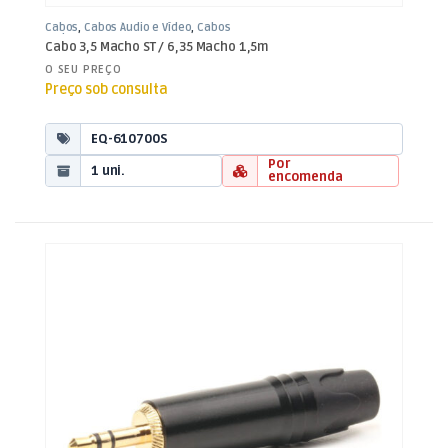
Cabos
,
Cabos Áudio e Vídeo
,
Cabos
Jack 3,5mm
Cabo 3,5 Macho ST / 6,35 Macho 1,5m
O SEU PREÇO
Preço sob consulta
EQ-610700S
Por
1 uni.
encomenda