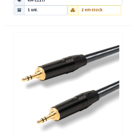
KM-L12TJ
1 uni.
2 em stock