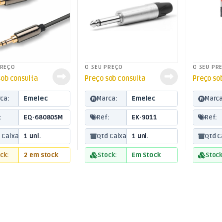
PREÇO
O SEU PREÇO
O SEU PR
sob consulta
Preço sob consulta
Preço so
ca:
Emelec
Marca:
Emelec
Marca
:
EQ-680805M
Ref:
EK-9011
Ref:
 Caixa:
1 uni.
Qtd Caixa:
1 uni.
Qtd C
ck:
2 em stock
Stock:
Em Stock
Stock