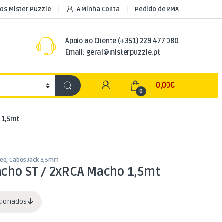
os Mister Puzzle
A Minha Conta
Pedido de RMA
Apoio ao Cliente
(+351) 229 477 080
Email: geral@misterpuzzle.pt
My Account
0,00
€
0
 1,5mt
deo
,
Cabos Jack 3,5mm
acho ST / 2xRCA Macho 1,5mt
acionados