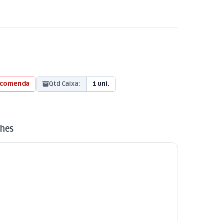
ncomenda
Qtd Caixa:
1 uni.
lhes