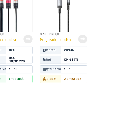
EÇO
O SEU PREÇO
b consulta
Preço sob consulta
:
DCU
Marca:
VIPFAN
DCU-
Ref:
KM-L12TJ
30701220
aixa:
1 uni.
Qtd Caixa:
1 uni.
:
Em Stock
Stock:
2 em stock