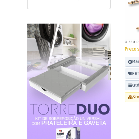
O SEU 
Preço 
Mar
Ref
Qtd
Sto