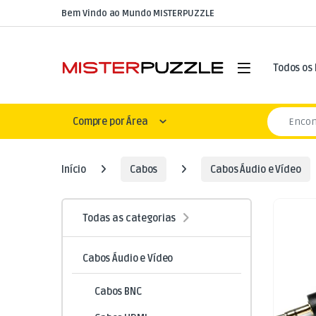
Skip to navigation
Skip to content
Bem Vindo ao Mundo MISTERPUZZLE
Open
Todos os
Search for
Compre por Área
Início
Cabos
Cabos Áudio e Vídeo
Todas as categorias
Cabos Áudio e Vídeo
Cabos BNC