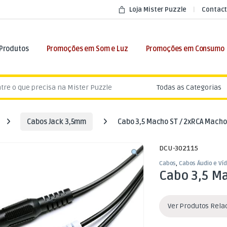
Loja Mister Puzzle
Contact
 Produtos
Promoções em Som e Luz
Promoções em Consumo
:
Cabos Jack 3,5mm
Cabo 3,5 Macho ST / 2xRCA Macho
DCU-302115
Cabos
,
Cabos Áudio e Ví
Cabo 3,5 M
Ver Produtos Rel