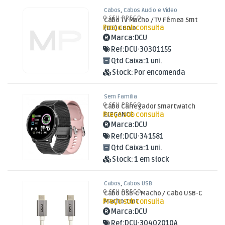
Cabos
,
Cabos Áudio e Vídeo
O SEU PREÇO
Cabo TV Macho / TV Fêmea 5mt
Preço sob consulta
(LTE) Curvo
Marca:
DCU
Ref:
DCU-30301155
Qtd Caixa:
1 uni.
Stock:
Por encomenda
Sem Familia
O SEU PREÇO
Cabo Carregador Smartwatch
Preço sob consulta
ELEGANCE
Marca:
DCU
Ref:
DCU-341581
Qtd Caixa:
1 uni.
Stock:
1 em stock
Cabos
,
Cabos USB
O SEU PREÇO
Cabo USB-C Macho / Cabo USB-C
Preço sob consulta
Macho 1mt
Marca:
DCU
Ref:
DCU-30402010A