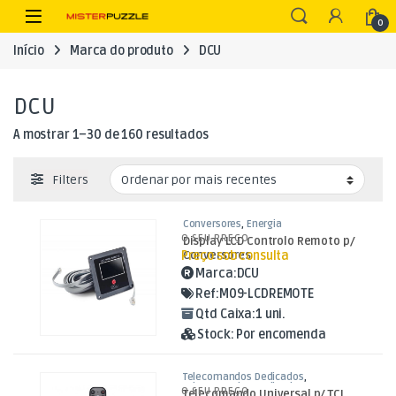
Skip to navigation
Skip to content
Open
0
Início
Marca do produto
DCU
DCU
Ordenado por mais recentes
A mostrar 1–30 de 160 resultados
Filters
Conversores
,
Energia
O SEU PREÇO
Display LCD Controlo Remoto p/
Preço sob consulta
Conversores
Marca:
DCU
Ref:
M09-LCDREMOTE
Qtd Caixa:
1 uni.
Stock:
Por encomenda
Telecomandos Dedicados
,
Telecomandos Dedicados para TCL
,
O SEU PREÇO
Telecomando Universal p/ TCL