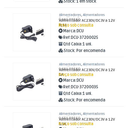
Stock:
1 em stock
Alimentadores
,
Alimentadores
Reguláveis
,
Energia
O SEU PREÇO
Alimentador AC230V/DC3V a 12V
Preço sob consulta
0,6A
Marca:
DCU
Ref:
DCU-37200025
Qtd Caixa:
1 uni.
Stock:
Por encomenda
Alimentadores
,
Alimentadores
Reguláveis
,
Energia
O SEU PREÇO
Alimentador AC230V/DC3V a 12V
Preço sob consulta
1A
Marca:
DCU
Ref:
DCU-37200035
Qtd Caixa:
1 uni.
Stock:
Por encomenda
Alimentadores
,
Alimentadores
Reguláveis
,
Energia
O SEU PREÇO
Alimentador AC230V/DC3V a 12V
Preço sob consulta
1.5A