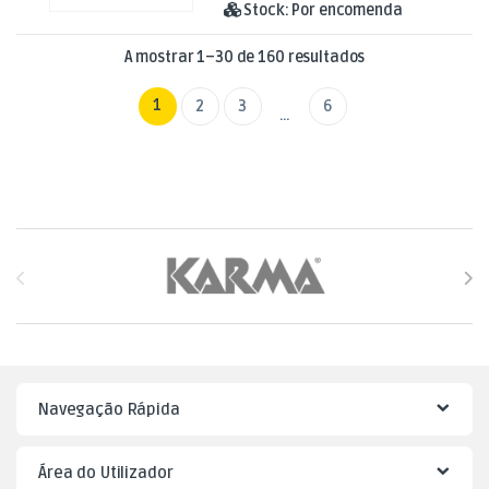
Stock:
Por encomenda
Ordenado por mai
A mostrar 1–30 de 160 resultados
1
2
3
6
…
Brands Carousel
Navegação Rápida
Área do Utilizador