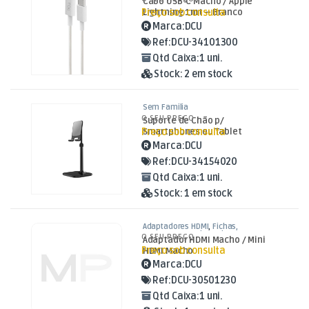
Cabo USB-C Macho / Apple
Preço sob consulta
Lightning 1mt – Branco
Marca:
DCU
Ref:
DCU-34101300
Qtd Caixa:
1 uni.
Stock:
2 em stock
Sem Familia
O SEU PREÇO
Suporte de Chão p/
Preço sob consulta
Smartphones ou Tablet
Marca:
DCU
Ref:
DCU-34154020
Qtd Caixa:
1 uni.
Stock:
1 em stock
Adaptadores HDMI
,
Fichas,
Conectores e Adaptadores
O SEU PREÇO
Adaptador HDMI Macho / Mini
Preço sob consulta
HDMI Macho
Marca:
DCU
Ref:
DCU-30501230
Qtd Caixa:
1 uni.