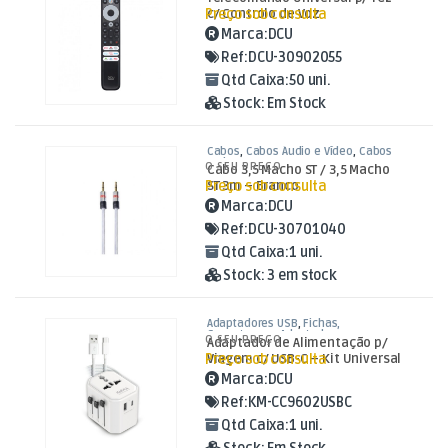
TV Aúdio e Vídeo
Preço sob consulta
c/ Controlo de Voz
Marca:
DCU
Ref:
DCU-30902055
Qtd Caixa:
50 uni.
Stock:
Em Stock
Cabos
,
Cabos Áudio e Vídeo
,
Cabos
Jack 3,5mm
O SEU PREÇO
Cabo 3,5 Macho ST / 3,5 Macho
Preço sob consulta
ST 3m – Branco
Marca:
DCU
Ref:
DCU-30701040
Qtd Caixa:
1 uni.
Stock:
3 em stock
Adaptadores USB
,
Fichas,
Conectores e Adaptadores
O SEU PREÇO
Adaptador de Alimentação p/
Preço sob consulta
Viagem c/ USB-C – Kit Universal
Marca:
DCU
Ref:
KM-CC9602USBC
Qtd Caixa:
1 uni.