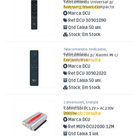
O SEU PREÇO
Telecomando Universal p/
Samsung
,
TV Aúdio e Vídeo
Preço sob consulta
Samsung Smart Compacto
Marca:
DCU
Ref:
DCU-30901090
Qtd Caixa:
50 uni.
Stock:
Em Stock
Telecomandos Dedicados
,
Telecomandos Dedicados para
O SEU PREÇO
Telecomando p/ Xiaomi MI c/
Vestel e Xiaomi
,
TV Aúdio e Vídeo
Preço sob consulta
Controlo Voz
Marca:
DCU
Ref:
DCU-30902020
Qtd Caixa:
50 uni.
Stock:
Em Stock
Conversores
,
Energia
O SEU PREÇO
Conversor DC12V > AC230V
Preço sob consulta
2000W
Marca:
DCU
Ref:
M09-DCU2000.12M
Qtd Caixa:
1 uni.