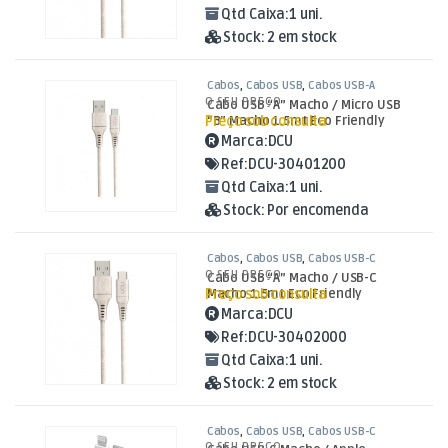
Qtd Caixa:
1 uni.
Stock:
2 em stock
Cabos
,
Cabos USB
,
Cabos USB-A
O SEU PREÇO
Cabo USB “A” Macho / Micro USB
Preço sob consulta
“B” Macho 1.5mt Eco Friendly
Marca:
DCU
Ref:
DCU-30401200
Qtd Caixa:
1 uni.
Stock:
Por encomenda
Cabos
,
Cabos USB
,
Cabos USB-C
O SEU PREÇO
Cabo USB “A” Macho / USB-C
Preço sob consulta
Macho 1.5mt Eco Friendly
Marca:
DCU
Ref:
DCU-30402000
Qtd Caixa:
1 uni.
Stock:
2 em stock
Cabos
,
Cabos USB
,
Cabos USB-C
O SEU PREÇO