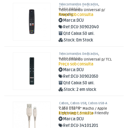
Telecomandos Dedicados
,
Telecomandos Dedicados para
O SEU PREÇO
Telecomando Universal p/
Daewoo e Grundig
,
TV Aúdio e Vídeo
Preço sob consulta
Grundig
Marca:
DCU
Ref:
DCU-30902040
Qtd Caixa:
50 uni.
Stock:
Em Stock
Telecomandos Dedicados
,
Telecomandos Dedicados para TCL
,
O SEU PREÇO
Telecomando Universal p/ TCL
TV Aúdio e Vídeo
Preço sob consulta
Marca:
DCU
Ref:
DCU-30902050
Qtd Caixa:
50 uni.
Stock:
2 em stock
Cabos
,
Cabos USB
,
Cabos USB-A
O SEU PREÇO
Cabo USB “A” Macho / Apple
Preço sob consulta
Lightning 1.5mt Eco Friendly
Marca:
DCU
Ref:
DCU-34101201