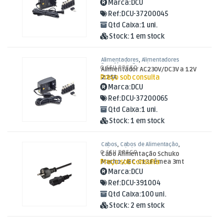
Marca:
DCU
Ref:
DCU-37200045
Qtd Caixa:
1 uni.
Stock:
1 em stock
Alimentadores
,
Alimentadores
Reguláveis
,
Energia
O SEU PREÇO
Alimentador AC230V/DC3V a 12V
Preço sob consulta
2.25A
Marca:
DCU
Ref:
DCU-37200065
Qtd Caixa:
1 uni.
Stock:
1 em stock
Cabos
,
Cabos de Alimentação
,
Cabos Schuko / IEC
O SEU PREÇO
Cabo Alimentação Schuko
Preço sob consulta
Macho / IEC-C13 Fêmea 3mt
Preto
Marca:
DCU
Ref:
DCU-391004
Qtd Caixa:
100 uni.
Stock:
2 em stock