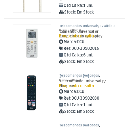
Qtd Caixa:
1 uni.
Stock:
Em Stock
Telecomandos Universais
,
TV Aúdio e
Vídeo
O SEU PREÇO
Comando Universal Ar
Preço sob consulta
Condicionado c/ Display
Marca:
DCU
Ref:
DCU-30902015
Qtd Caixa:
6 uni.
Stock:
Em Stock
Telecomandos Dedicados
,
Telecomandos Dedicados para
O SEU PREÇO
Telecomando Universal p/
Hisense
,
TV Aúdio e Vídeo
Preço sob consulta
Hisense
Marca:
DCU
Ref:
DCU-30902030
Qtd Caixa:
1 uni.
Stock:
Em Stock
Telecomandos Dedicados
,
Telecomandos Dedicados para