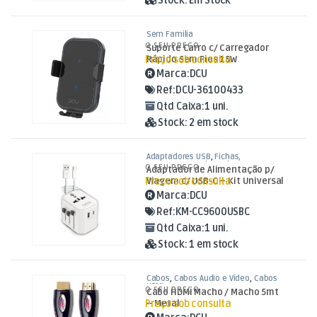
Stock:
Em Stock
Sem Familia
O SEU PREÇO
Suporte Carro c/ Carregador
Preço sob consulta
Rápido Sem Fios 15W
Marca:
DCU
Ref:
DCU-36100433
Qtd Caixa:
1 uni.
Stock:
2 em stock
Adaptadores USB
,
Fichas,
Conectores e Adaptadores
O SEU PREÇO
Adaptador de Alimentação p/
Preço sob consulta
Viagem c/ USB-C – Kit Universal
Marca:
DCU
Ref:
KM-CC9600USBC
Qtd Caixa:
1 uni.
Stock:
1 em stock
Cabos
,
Cabos Áudio e Vídeo
,
Cabos
HDMI
O SEU PREÇO
Cabo HDMI Macho / Macho 5mt
Preço sob consulta
– Metal