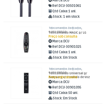
Marca:
DCU
Ref:
DCU-30501061
Qtd Caixa:
1 uni.
Stock:
1 em stock
Telecomandos Dedicados
,
Telecomandos Dedicados para LG
,
TV
O SEU PREÇO
Telecomando MAGIC p/ LG
Aúdio e Vídeo
Preço sob consulta
Marca:
DCU
Ref:
DCU-30901025
Qtd Caixa:
1 uni.
Stock:
Em Stock
Telecomandos Dedicados
,
Telecomandos Dedicados para
O SEU PREÇO
Telecomando Universal p/
Samsung
,
TV Aúdio e Vídeo
Preço sob consulta
Samsung c/ Controlo de Voz
Marca:
DCU
Ref:
DCU-30901095
Qtd Caixa:
50 uni.
Stock:
Em Stock