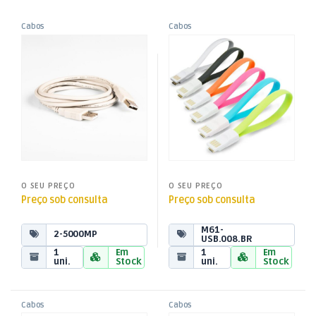
Cabos
Cabos
,
,
Cabo USB “A” Macho / USB
Cabo USB “A” Macho / Micro
Cabos USB
Cabos USB
,
,
“A” Macho 1,8mt
USB “B” 8cm – Magnético-
Cabos USB-A
Cabos USB-A
Branco
O SEU PREÇO
O SEU PREÇO
Preço sob consulta
Preço sob consulta
M61-
2-5000MP
USB.008.BR
1
Em
1
Em
uni.
Stock
uni.
Stock
Cabos
Cabos
,
,