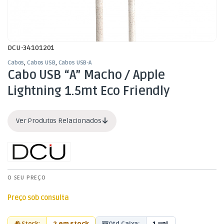
DCU-34101201
Cabos
,
Cabos USB
,
Cabos USB-A
Cabo USB “A” Macho / Apple
Lightning 1.5mt Eco Friendly
Ver Produtos Relacionados
O SEU PREÇO
Preço sob consulta
Stock:
2 em stock
Qtd Caixa:
1 uni.