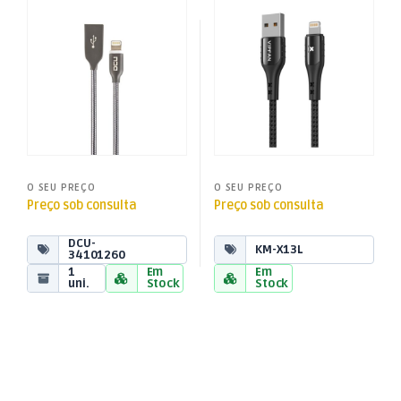
Cabo USB 2.0 “A” Macho /
Cabo USB “A” Macho / Apple
Cabos USB
Cabos USB
,
,
Lightning Macho 1mt –
Lightning 1,2m – Preto
Cabos USB-A
Cabos USB-A
Metal
O SEU PREÇO
O SEU PREÇO
Preço sob consulta
Preço sob consulta
DCU-
KM-X13L
34101260
1
Em
Em
uni.
Stock
Stock