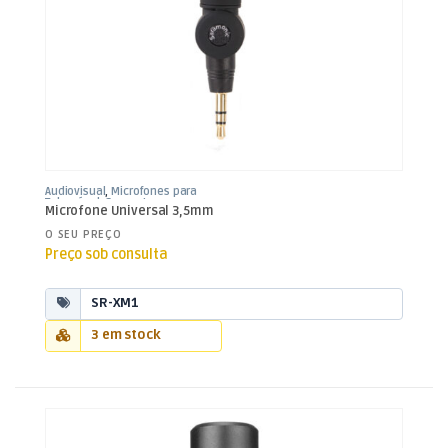
Audiovisual
,
Microfones para
Telemóvel
,
Som e Luz
Microfone Universal 3,5mm
O SEU PREÇO
Preço sob consulta
SR-XM1
3 em stock