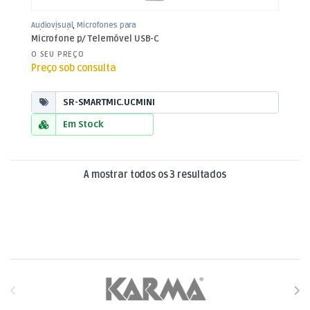
Audiovisual
,
Microfones para
Telemóvel
,
Som e Luz
Microfone p/ Telemóvel USB-C
O SEU PREÇO
Preço sob consulta
SR-SMARTMIC.UCMINI
Em Stock
Ordenado por mais
A mostrar todos os 3 resultados
Brands Carousel