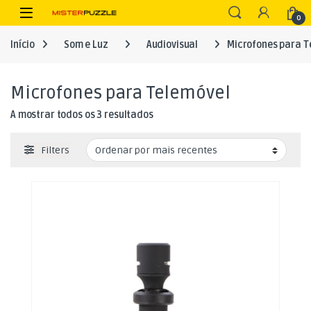
Skip to navigation
Skip to content
Open
0
Início
Som e Luz
Audiovisual
Microfones para T
Microfones para Telemóvel
Ordenado por mais recentes
A mostrar todos os 3 resultados
Filters