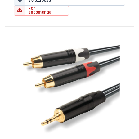
EK-612503S
Por
encomenda