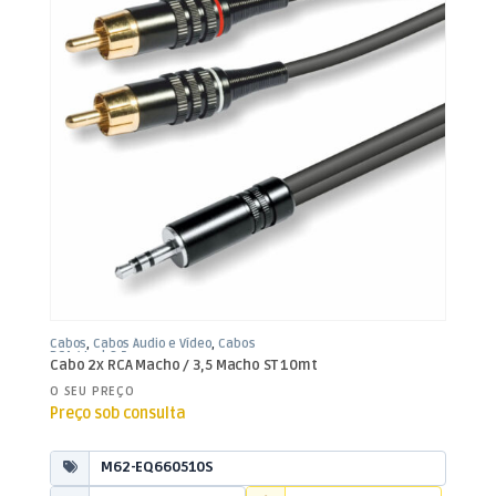
Cabos
,
Cabos Áudio e Vídeo
,
Cabos
RCA / Jack 3,5mm
Cabo 2x RCA Macho / 3,5 Macho ST 10mt
O SEU PREÇO
Preço sob consulta
M62-EQ660510S