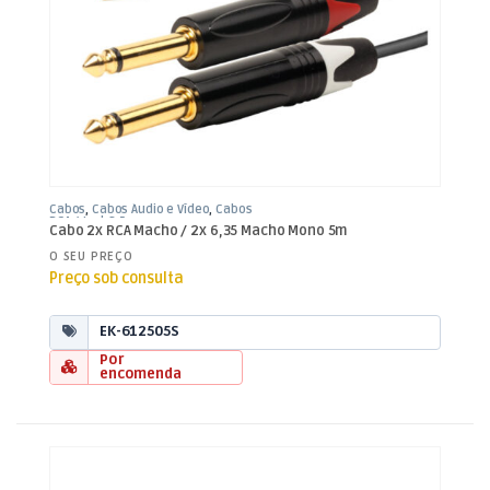
Cabos
,
Cabos Áudio e Vídeo
,
Cabos
RCA / Jack 3,5mm
Cabo 2x RCA Macho / 2x 6,35 Macho Mono 5m
O SEU PREÇO
Preço sob consulta
EK-612505S
Por
encomenda