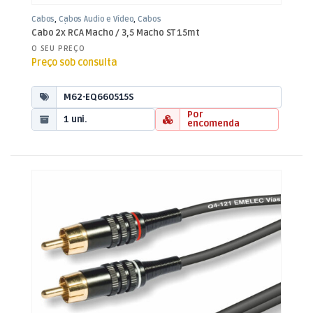
Cabos
,
Cabos Áudio e Vídeo
,
Cabos
RCA / Jack 3,5mm
Cabo 2x RCA Macho / 3,5 Macho ST 15mt
O SEU PREÇO
Preço sob consulta
M62-EQ660515S
Por
1 uni.
encomenda