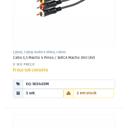
Cabos
,
Cabos Áudio e Vídeo
,
Cabos
RCA / Jack 3,5mm
Cabo 3,5 Macho 4 Pinos / 3xRCA Macho 3mt (AV)
O SEU PREÇO
Preço sob consulta
EQ-503403M
1 uni.
2 em stock