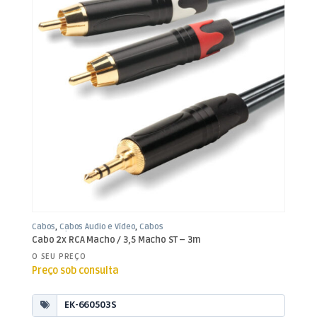
Cabos
,
Cabos Áudio e Vídeo
,
Cabos
RCA / Jack 3,5mm
Cabo 2x RCA Macho / 3,5 Macho ST – 3m
O SEU PREÇO
Preço sob consulta
EK-660503S