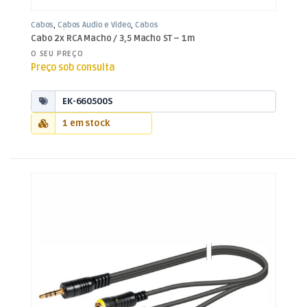
Cabos
,
Cabos Áudio e Vídeo
,
Cabos
RCA / Jack 3,5mm
Cabo 2x RCA Macho / 3,5 Macho ST – 1m
O SEU PREÇO
Preço sob consulta
EK-660500S
1 em stock