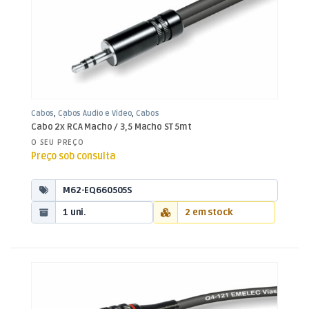
Cabos
,
Cabos Áudio e Vídeo
,
Cabos
RCA / Jack 3,5mm
Cabo 2x RCA Macho / 3,5 Macho ST 5mt
O SEU PREÇO
Preço sob consulta
M62-EQ660505S
1 uni.
2 em stock