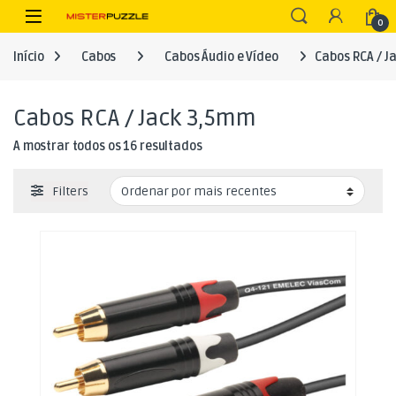
Skip to navigation
Skip to content
Open
0
Início
Cabos
Cabos Áudio e Vídeo
Cabos RCA / J
Cabos RCA / Jack 3,5mm
Ordenado por mais recentes
A mostrar todos os 16 resultados
Filters