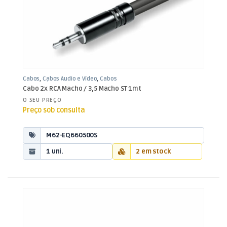
Cabos
,
Cabos Áudio e Vídeo
,
Cabos
RCA / Jack 3,5mm
Cabo 2x RCA Macho / 3,5 Macho ST 1mt
O SEU PREÇO
Preço sob consulta
M62-EQ660500S
1 uni.
2 em stock