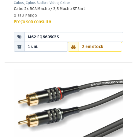
Cabos
,
Cabos Áudio e Vídeo
,
Cabos
RCA / Jack 3,5mm
Cabo 2x RCA Macho / 3,5 Macho ST 3mt
O SEU PREÇO
Preço sob consulta
M62-EQ660503S
1 uni.
2 em stock