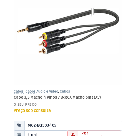
Cabos
,
Cabos Áudio e Vídeo
,
Cabos
RCA / Jack 3,5mm
Cabo 3,5 Macho 4 Pinos / 3xRCA Macho 5mt (AV)
O SEU PREÇO
Preço sob consulta
M62-EQ503405
Por
1 uni.