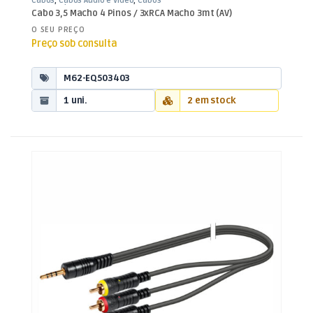
Cabos
,
Cabos Áudio e Vídeo
,
Cabos
RCA / Jack 3,5mm
Cabo 3,5 Macho 4 Pinos / 3xRCA Macho 3mt (AV)
O SEU PREÇO
Preço sob consulta
M62-EQ503403
1 uni.
2 em stock