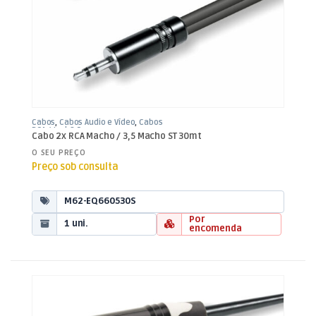
Cabos
,
Cabos Áudio e Vídeo
,
Cabos
RCA / Jack 3,5mm
Cabo 2x RCA Macho / 3,5 Macho ST 30mt
O SEU PREÇO
Preço sob consulta
M62-EQ660530S
Por
1 uni.
encomenda