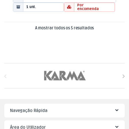
Por
1 uni.
encomenda
Ordenado por mais
A mostrar todos os 5 resultados
Brands Carousel
Navegação Rápida
Área do Utilizador