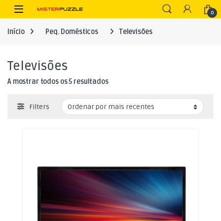
Skip to navigation
Skip to content
Open
0
Início
Peq. Domésticos
Televisões
Televisões
Ordenado por mais recentes
A mostrar todos os 5 resultados
Filters