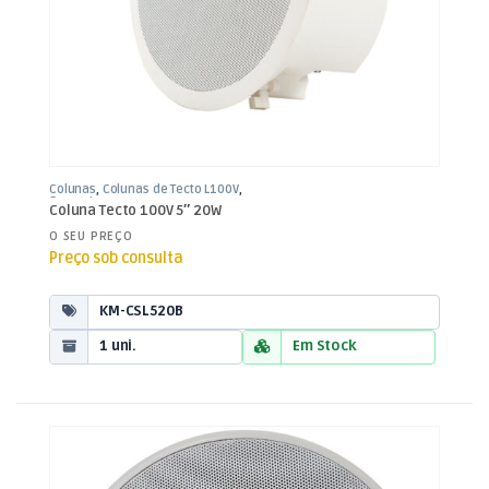
Colunas
,
Colunas de Tecto L100V
,
Som e Luz
Coluna Tecto 100V 5″ 20W
O SEU PREÇO
Preço sob consulta
KM-CSL520B
1 uni.
Em Stock