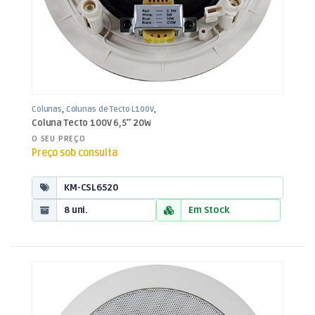
Colunas
,
Colunas de Tecto L100V
,
Som e Luz
Coluna Tecto 100V 6,5″ 20W
O SEU PREÇO
Preço sob consulta
KM-CSL6520
8 uni.
Em Stock