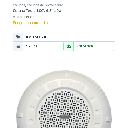
Colunas
,
Colunas de Tecto L100V
,
Som e Luz
Coluna Tecto 100V 6,5″ 10W
O SEU PREÇO
Preço sob consulta
KM-CSL620
12 uni.
Em Stock