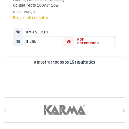
Colunas
,
Colunas de Tecto L100V
,
Som e Luz
Coluna Tecto 100V 3″ 10W
O SEU PREÇO
Preço sob consulta
KM-CSL310T
Por
1 uni.
encomenda
Ordenado por mai
A mostrar todos os 15 resultados
Brands Carousel