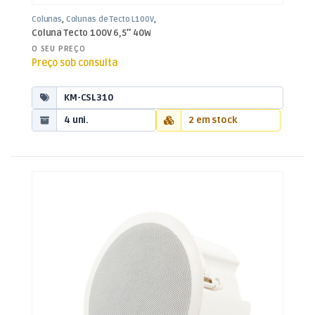
Colunas
,
Colunas de Tecto L100V
,
Som e Luz
Coluna Tecto 100V 6,5″ 40W
O SEU PREÇO
Preço sob consulta
KM-CSL310
4 uni.
2 em stock