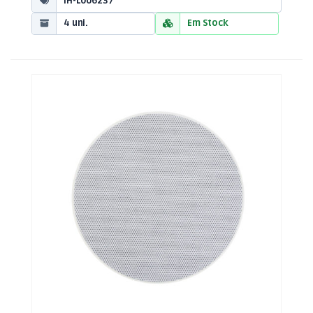
IH-L006237
4 uni.
Em Stock