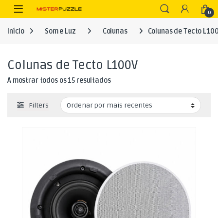
Skip to navigation
Skip to content
Open
0
Início
Som e Luz
Colunas
Colunas de Tecto L10
Colunas de Tecto L100V
Ordenado por mais recentes
A mostrar todos os 15 resultados
Filters