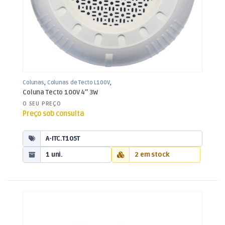
Colunas
,
Colunas de Tecto L100V
,
Som e Luz
Coluna Tecto 100V 4″ 3W
O SEU PREÇO
Preço sob consulta
A-ITC.T105T
1 uni.
2 em stock