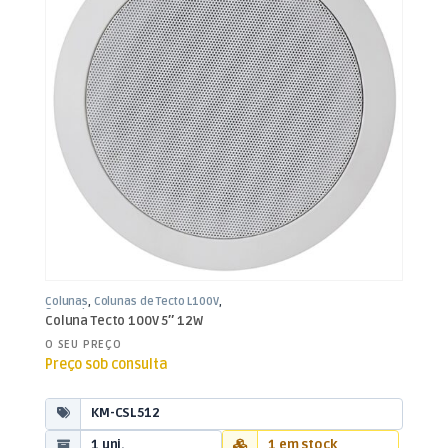
Colunas
,
Colunas de Tecto L100V
,
Som e Luz
Coluna Tecto 100V 5″ 12W
O SEU PREÇO
Preço sob consulta
KM-CSL512
1 uni.
1 em stock