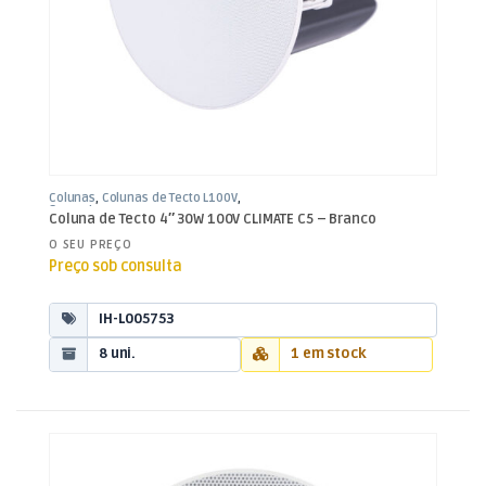
Colunas
,
Colunas de Tecto L100V
,
Som e Luz
Coluna de Tecto 4″ 30W 100V CLIMATE C5 – Branco
O SEU PREÇO
Preço sob consulta
IH-L005753
8 uni.
1 em stock