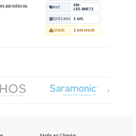
KM-
des paredes ou
Ref:
LED.BAR72
Qtd Caixa:
1 uni.
Stock:
3 em stock
le
Ajuda ao Cliente