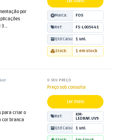
Ler mais
imentação por
Marca:
FOS
aplicações
3...
Ref:
FS-L005441
Qtd Caixa:
1 uni.
Stock:
1 em stock
Luz
O SEU PREÇO
Preço sob consulta
Ler mais
 para criar o
KM-
Ref:
LEDBAR.UV9
a cor branca
Qtd Caixa:
1 uni.