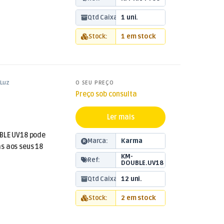
Qtd Caixa:
1 uni.
Stock:
1 em stock
Luz
O SEU PREÇO
Preço sob consulta
Ler mais
UBLE UV18 pode
Marca:
Karma
s aos seus 18
KM-
Ref:
DOUBLE.UV18
Qtd Caixa:
12 uni.
Stock:
2 em stock