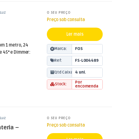
Luz
O SEU PREÇO
Preço sob consulta
Ler mais
om 1 metro, 24
Marca:
FOS
 45° e Dimmer:
Ref:
FS-L004489
Qtd Caixa:
4 uni.
Por
Stock:
encomenda
Luz
O SEU PREÇO
Preço sob consulta
teria –