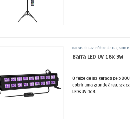
Barras de Luz
,
Efeitos de Luz
,
Som e 
Barra LED UV 18x 3W
O feixe de luz gerado pelo DO
cobrir uma grande área, graça
LEDs UV de 3...