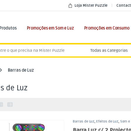
Loja Mister Puzzle
Contact
 Produtos
Promoções em Som e Luz
Promoções em Consumo
:
Barras de Luz
s de Luz
Barras de Luz
,
Efeitos de Luz
,
Som e 
Barra Luz c/ 2 Project