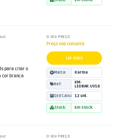
Stock:
Em Stock
Luz
O SEU PREÇO
Preço sob consulta
Ler mais
s para criar o
Marca:
Karma
a cor branca
KM-
Ref:
LEDBAR.UV18
Qtd Caixa:
12 uni.
Stock:
Em Stock
Luz
O SEU PREÇO