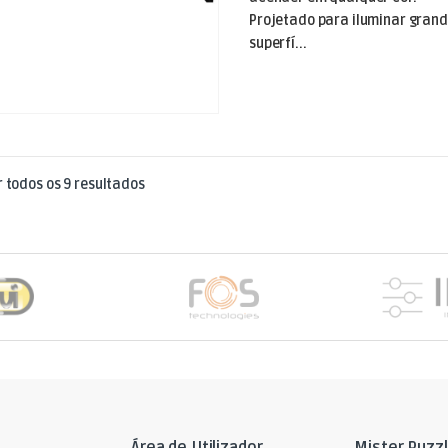
Projetado para iluminar gran
superfí...
Ordenado por mais recentes
 todos os 9 resultados
Área de Utilizador
Mister Puzz