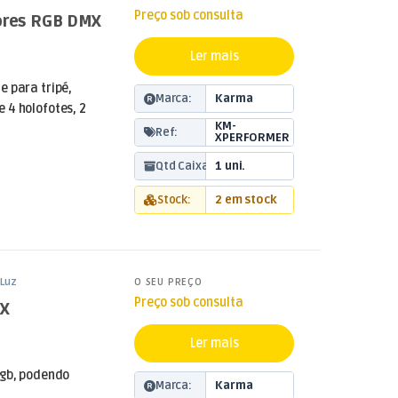
Preço sob consulta
tores RGB DMX
Ler mais
e para tripé,
Marca:
Karma
 4 holofotes, 2
KM-
Ref:
XPERFORMER
Qtd Caixa:
1 uni.
Stock:
2 em stock
Luz
O SEU PREÇO
Preço sob consulta
MX
Ler mais
rgb, podendo
Marca:
Karma