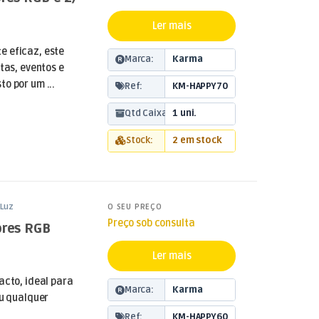
Ler mais
e eficaz, este
Marca:
Karma
tas, eventos e
o por um ...
Ref:
KM-HAPPY70
Qtd Caixa:
1 uni.
Stock:
2 em stock
Luz
O SEU PREÇO
Preço sob consulta
ores RGB
Ler mais
acto, ideal para
Marca:
Karma
ou qualquer
Ref:
KM-HAPPY60