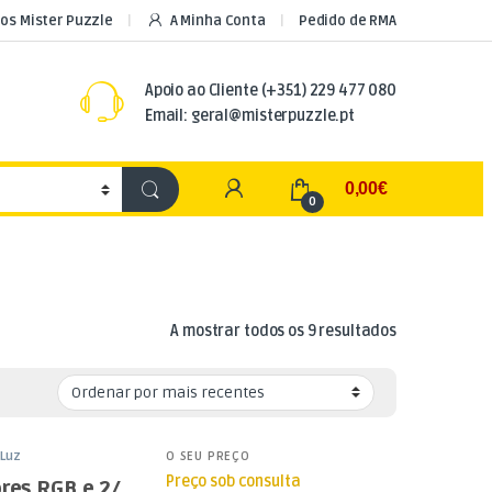
os Mister Puzzle
A Minha Conta
Pedido de RMA
Apoio ao Cliente
(+351) 229 477 080
Email: geral@misterpuzzle.pt
My Account
0,00
€
0
Ordenado por
A mostrar todos os 9 resultados
Luz
O SEU PREÇO
Preço sob consulta
ores RGB e 2/