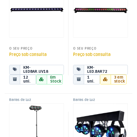
O SEU PREÇO
O SEU PREÇO
Preço sob consulta
Preço sob consulta
KM-
KM-
LEDBAR.UV18
LED.BAR72
12
Em
1
3 em
uni.
Stock
uni.
stock
Barras de Luz
Barras de Luz
,
,
Barra Luz c/ 4 Projectores
Barra Luz c/ 4 Projectores
Efeitos de Luz
Efeitos de Luz
,
,
RGB
RGB DMX
Som e Luz
Som e Luz