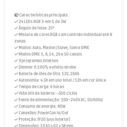
Características principais:
24 LEDs RGB 3-em-1 de 3W
Ângulo de feixe: 25°
Mistura de cores RGB com controlo individual até 8
zonas
Modos: Auto, Master/Slave, Som e DMX
Modos DMX: 5, 8, 14, 26 e 50 canais
9 programas internos
Dimmer 0-100% e efeito strobe
Bateria de iões de lítio: 12V, 20Ah
Autonomia: 4,5h em uso total / 12h em cor única
Tempo de carga: 6 horas
Vida útil da bateria: ~500 ciclos
Fonte de alimentação: 100–240V AC, 50/60Hz
Consumo de energia: 80W
Conexões: PowerCon In/Out
Proteção: IP20 (uso interior)
Dimensões: 1030 x 62 x 58 mm