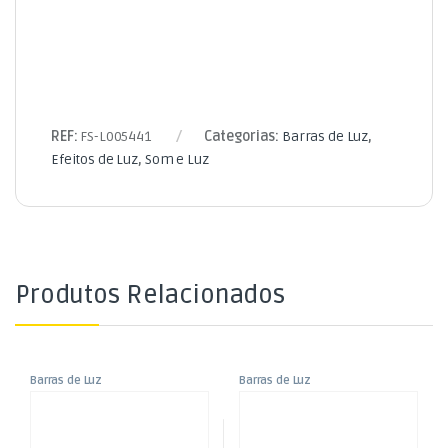
REF:
FS-L005441
Categorias:
Barras de Luz
,
Efeitos de Luz
,
Som e Luz
Produtos Relacionados
Barras de Luz
Barras de Luz
,
,
Barra LED UV 18x 3W
Barra LED 24x 3W – DMX
Efeitos de Luz
Efeitos de Luz
,
,
Som e Luz
Som e Luz