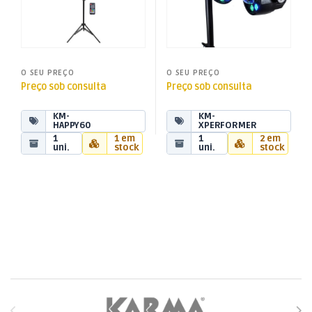
O SEU PREÇO
O SEU PREÇO
Preço sob consulta
Preço sob consulta
KM-
KM-
HAPPY60
XPERFORMER
1
1 em
1
2 em
uni.
stock
uni.
stock
Brands Carousel