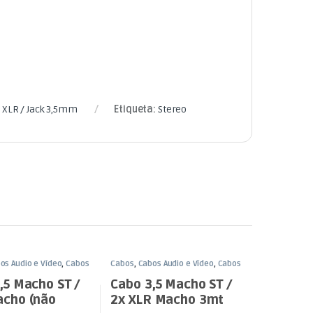
 XLR / Jack 3,5mm
Etiqueta:
Stereo
os Áudio e Vídeo
,
Cabos
Cabos
,
Cabos Áudio e Vídeo
,
Cabos
 3,5mm
XLR / Jack 3,5mm
,5 Macho ST /
Cabo 3,5 Macho ST /
acho (não
2x XLR Macho 3mt