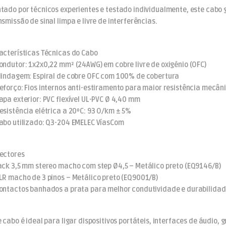
tado por técnicos experientes e testado individualmente, este cabo g
nsmissão de sinal limpa e livre de interferências.
acterísticas Técnicas do Cabo
ondutor: 1x2x0,22 mm² (24AWG) em cobre livre de oxigénio (OFC)
lindagem: Espiral de cobre OFC com 100% de cobertura
eforço: Fios internos anti-estiramento para maior resistência mecân
apa exterior: PVC flexível UL-PVC Ø 4,40 mm
esistência elétrica a 20ºC: 93 O/km ± 5%
abo utilizado: Q3-204 EMELEC VíasCom
ectores
ack 3,5 mm stereo macho com step Ø4,5 – Metálico preto (EQ9146/B)
LR macho de 3 pinos – Metálico preto (EQ9001/B)
ontactos banhados a prata para melhor condutividade e durabilida
e cabo é ideal para ligar dispositivos portáteis, interfaces de áudi