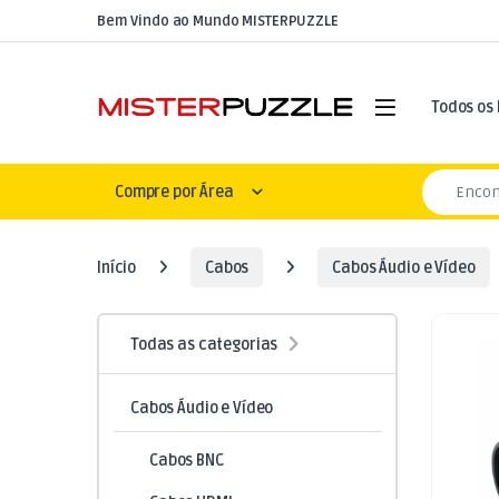
Skip to navigation
Skip to content
Bem Vindo ao Mundo MISTERPUZZLE
Open
Todos os
Search for
Compre por Área
Início
Cabos
Cabos Áudio e Vídeo
Todas as categorias
Cabos Áudio e Vídeo
Cabos BNC