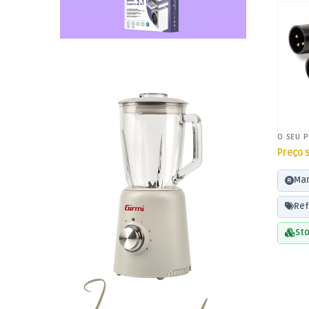
O SEU 
Preço 
Mar
Ref
Sto