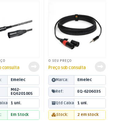
eado) 0,5mt
EÇO
O SEU PREÇO
b consulta
Preço sob consulta
:
Emelec
Marca:
Emelec
M62-
Ref:
EQ-620603S
EQ620100S
aixa:
1 uni.
Qtd Caixa:
1 uni.
:
Em Stock
Stock:
2 em stock