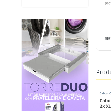
pro
REF
Prod
Cabos
,
C
XLR / J
Cabo 
2x X