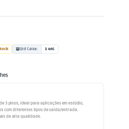
stock
Qtd Caixa:
1 uni.
lhes
e 3 pinos, ideal para aplicações em estúdio,
os com diferentes tipos de saída/entrada.
is de alta qualidade.