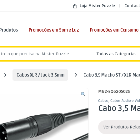
Loja Mister Puzzle
Contact
 Produtos
Promoções em Som e Luz
Promoções em Consumo
:
Cabos XLR / Jack 3,5mm
Cabo 3,5 Macho ST / XLR Ma
M62-EQ620502S
Cabos
,
Cabos Áudio e Ví
Cabo 3,5 M
Ver Produtos Rel