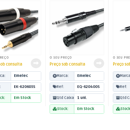
balanc
PREÇO
O SEU PREÇO
O SEU PR
sob consulta
Preço sob consulta
Preço so
ca:
Emelec
Marca:
Emelec
Marca
:
EK-620605S
Ref:
EQ-620400S
Ref:
ck:
Em Stock
Qtd Caixa:
1 uni.
Qtd C
Stock:
Em Stock
Stock