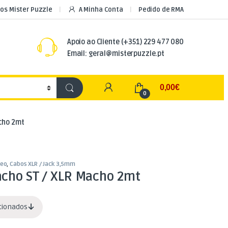
os Mister Puzzle
A Minha Conta
Pedido de RMA
Apoio ao Cliente
(+351) 229 477 080
Email: geral@misterpuzzle.pt
My Account
0,00
€
0
cho 2mt
deo
,
Cabos XLR / Jack 3,5mm
acho ST / XLR Macho 2mt
acionados