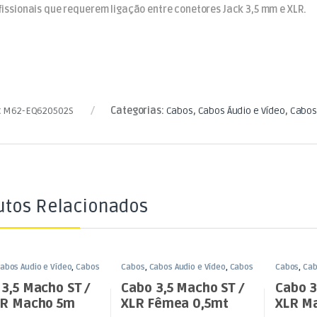
fissionais que requerem ligação entre conetores Jack 3,5 mm e XLR.
:
M62-EQ620502S
Categorias:
Cabos
,
Cabos Áudio e Vídeo
,
Cabos
utos Relacionados
abos Áudio e Vídeo
,
Cabos
Cabos
,
Cabos Áudio e Vídeo
,
Cabos
Cabos
,
Cab
ack 3,5mm
XLR / Jack 3,5mm
XLR / Jack
3,5 Macho ST /
Cabo 3,5 Macho ST /
Cabo 3
LR Macho 5m
XLR Fêmea 0,5mt
XLR M