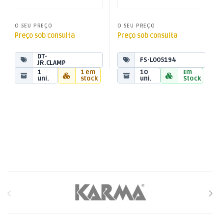
O SEU PREÇO
O SEU PREÇO
Preço sob consulta
Preço sob consulta
DT-
FS-L005194
JR.CLAMP
1
1 em
10
Em
uni.
stock
uni.
Stock
Brands Carousel