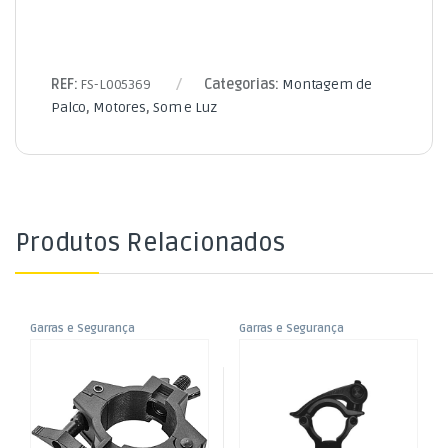
REF:
FS-L005369
Categorias:
Montagem de
Palco
,
Motores
,
Som e Luz
Produtos Relacionados
Garras e Segurança
Garras e Segurança
,
,
Garra / Gancho / Clamp até
Garra – Gancho – Clamp
Montagem de Palco
Montagem de Palco
,
,
50mm
(Ø40mm – máx 100Kg)
Som e Luz
Som e Luz