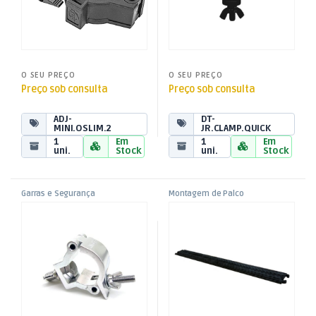
O SEU PREÇO
O SEU PREÇO
Preço sob consulta
Preço sob consulta
ADJ-
DT-
MINI.OSLIM.2
JR.CLAMP.QUICK
1
Em
1
Em
uni.
Stock
uni.
Stock
Garras e Segurança
Montagem de Palco
,
,
Garra – Gancho – Clamp
Passa Cabos 1 Vía 100cm –
Montagem de Palco
Passa Cabos
,
,
(Ø35mm – máx 75Kg)
Preto
Som e Luz
Som e Luz