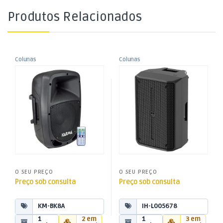
Produtos Relacionados
Colunas
Colunas
,
,
Coluna Activa 8″ 120W
Coluna Activa NAXOS 10A DSP
Colunas Activas
Colunas Activas
,
,
USB/SD/MP3 Bluetooth
Som e Luz
Som e Luz
O SEU PREÇO
O SEU PREÇO
Preço sob consulta
Preço sob consulta
KM-BK8A
IH-L005678
1
2 em
1
3 em