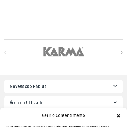
Brands Carousel
Navegação Rápida
Área do Utilizador
Gerir o Consentimento
Mister Puzzle