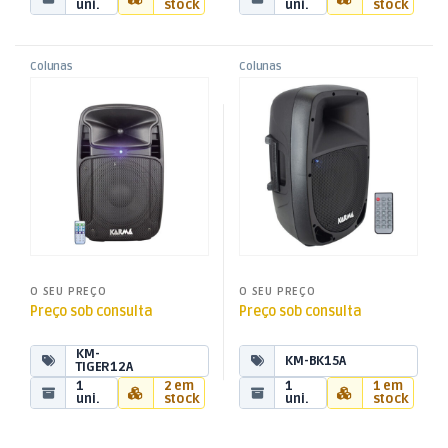
uni.
stock
uni.
stock
Colunas
Colunas
,
,
Coluna Activa 12″ 360W
Coluna Activa 15″ 400W
Colunas Activas
Colunas Activas
,
,
USB/SD/MP3 Bluetooth + TWS
USB/SD/MP3 Bluetooth
Som e Luz
Som e Luz
O SEU PREÇO
O SEU PREÇO
Preço sob consulta
Preço sob consulta
KM-
KM-BK15A
TIGER12A
1
2 em
1
1 em
uni.
stock
uni.
stock