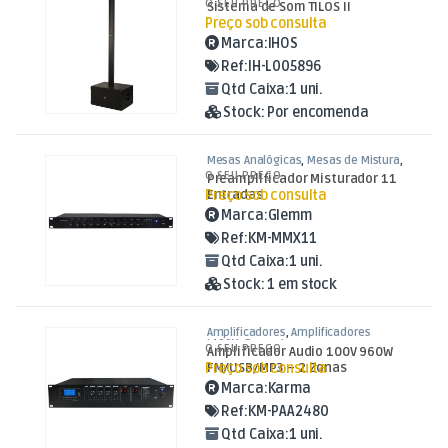
O SEU PREÇO
Sistema de Som TILOS II
Preço sob consulta
Marca:
IHOS
Ref:
IH-L005896
Qtd Caixa:
1 uni.
Stock:
Por encomenda
Mesas Analógicas
,
Mesas de Mistura
,
Som e Luz
O SEU PREÇO
Preamplificador Misturador 11
Preço sob consulta
Entradas
Marca:
Glemm
Ref:
KM-MMX11
Qtd Caixa:
1 uni.
Stock:
1 em stock
Amplificadores
,
Amplificadores
L100V
,
Som e Luz
O SEU PREÇO
Amplificador Audio 100V 960W
Preço sob consulta
FM/USB/MP3 – 2 Zonas
Marca:
Karma
Ref:
KM-PAA2480
Qtd Caixa:
1 uni.