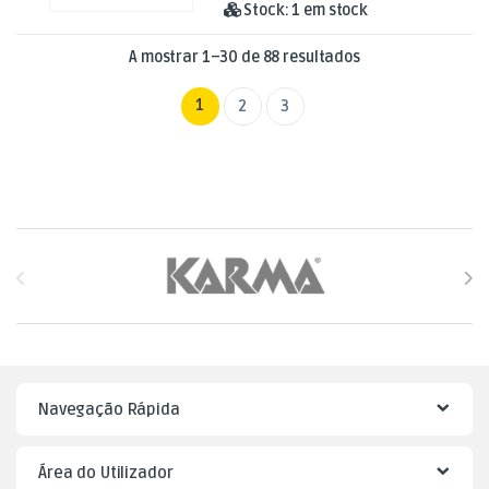
Stock:
1 em stock
Ordenado por mai
A mostrar 1–30 de 88 resultados
1
2
3
Brands Carousel
Navegação Rápida
Área do Utilizador