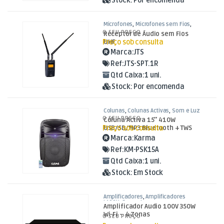
Stock:
Por encomenda
Microfones
,
Microfones sem Fios
,
Som e Luz
O SEU PREÇO
Receptor de Áudio sem Fios
Preço sob consulta
UHF
Marca:
JTS
Ref:
JTS-SPT.1R
Qtd Caixa:
1 uni.
Stock:
Por encomenda
Colunas
,
Colunas Activas
,
Som e Luz
O SEU PREÇO
Coluna Activa 15″ 410W
Preço sob consulta
USB/SD/MP3 Bluetooth + TWS
Marca:
Karma
Ref:
KM-PSK15A
Qtd Caixa:
1 uni.
Stock:
Em Stock
Amplificadores
,
Amplificadores
L100V
,
Som e Luz
Amplificador Audio 100V 350W
Wi-Fi – 4 Zonas
O SEU PREÇO