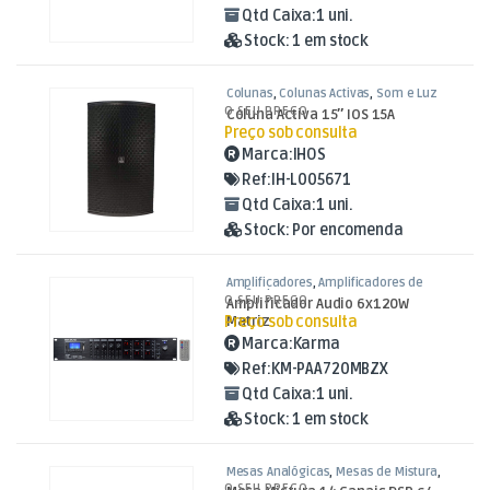
Qtd Caixa:
1 uni.
Stock:
1 em stock
Colunas
,
Colunas Activas
,
Som e Luz
O SEU PREÇO
Coluna Activa 15″ IOS 15A
Preço sob consulta
Marca:
IHOS
Ref:
IH-L005671
Qtd Caixa:
1 uni.
Stock:
Por encomenda
Amplificadores
,
Amplificadores de
Potência
,
Som e Luz
O SEU PREÇO
Amplificador Audio 6x120W
Preço sob consulta
Matriz
Marca:
Karma
Ref:
KM-PAA720MBZX
Qtd Caixa:
1 uni.
Stock:
1 em stock
Mesas Analógicas
,
Mesas de Mistura
,
Som e Luz
O SEU PREÇO