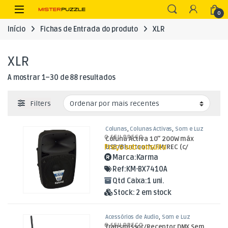
Skip to navigation
Skip to content
Open
0
Início
Fichas de Entrada do produto
XLR
XLR
Ordenado por mais recentes
A mostrar 1–30 de 88 resultados
Filters
Colunas
,
Colunas Activas
,
Som e Luz
O SEU PREÇO
Coluna Activa 10″ 200W máx
Preço sob consulta
USB/Bluetooth/FM/REC (c/
Speakon)
Marca:
Karma
Ref:
KM-BX7410A
Qtd Caixa:
1 uni.
Stock:
2 em stock
Acessórios de Áudio
,
Som e Luz
O SEU PREÇO
Transmissor/Receptor DMX Sem