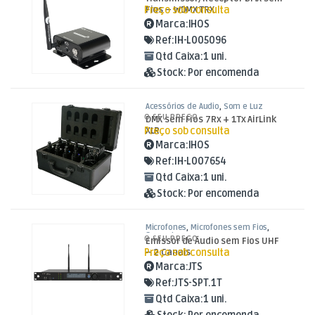
Preço sob consulta
Fios – WDMX TRX
Marca:
IHOS
Ref:
IH-L005096
Qtd Caixa:
1 uni.
Stock:
Por encomenda
Acessórios de Áudio
,
Som e Luz
O SEU PREÇO
DMX sem Fios 7Rx + 1Tx AirLink
Preço sob consulta
XLR
Marca:
IHOS
Ref:
IH-L007654
Qtd Caixa:
1 uni.
Stock:
Por encomenda
Microfones
,
Microfones sem Fios
,
Som e Luz
O SEU PREÇO
Emissor de Áudio sem Fios UHF
Preço sob consulta
– 2 Canais
Marca:
JTS
Ref:
JTS-SPT.1T
Qtd Caixa:
1 uni.