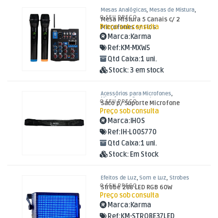
Mesas Analógicas
,
Mesas de Mistura
,
Som e Luz
O SEU PREÇO
Mesa Mistura 5 Canais c/ 2
Preço sob consulta
Microfones s/ Fios
Marca:
Karma
Ref:
KM-MXW5
Qtd Caixa:
1 uni.
Stock:
3 em stock
Acessórios para Microfones
,
Microfones
,
Som e Luz
O SEU PREÇO
Saco p/ Suporte Microfone
Preço sob consulta
Marca:
IHOS
Ref:
IH-L005770
Qtd Caixa:
1 uni.
Stock:
Em Stock
Efeitos de Luz
,
Som e Luz
,
Strobes
O SEU PREÇO
Strobe 288 LED RGB 60W
Preço sob consulta
Marca:
Karma
Ref:
KM-STROBE37LED