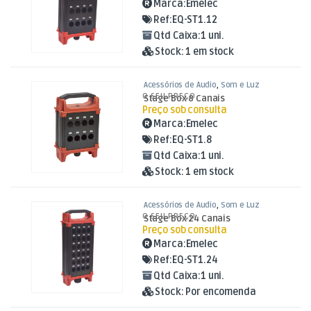
Marca:
Emelec
Ref:
EQ-ST1.12
Qtd Caixa:
1 uni.
Stock:
1 em stock
Acessórios de Áudio
,
Som e Luz
O SEU PREÇO
Stage Box 8 Canais
Preço sob consulta
Marca:
Emelec
Ref:
EQ-ST1.8
Qtd Caixa:
1 uni.
Stock:
1 em stock
Acessórios de Áudio
,
Som e Luz
O SEU PREÇO
Stage Box 24 Canais
Preço sob consulta
Marca:
Emelec
Ref:
EQ-ST1.24
Qtd Caixa:
1 uni.
Stock:
Por encomenda