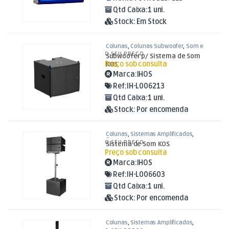
Qtd Caixa:
1 uni.
Stock:
Em Stock
Colunas
,
Colunas Subwoofer
,
Som e
Luz
O SEU PREÇO
Subwoofer p/ Sistema de Som
Preço sob consulta
KOS
Marca:
IHOS
Ref:
IH-L006213
Qtd Caixa:
1 uni.
Stock:
Por encomenda
Colunas
,
Sistemas Amplificados
,
Som e Luz
O SEU PREÇO
Sistema de Som KOS
Preço sob consulta
Marca:
IHOS
Ref:
IH-L006603
Qtd Caixa:
1 uni.
Stock:
Por encomenda
Colunas
,
Sistemas Amplificados
,
Som e Luz