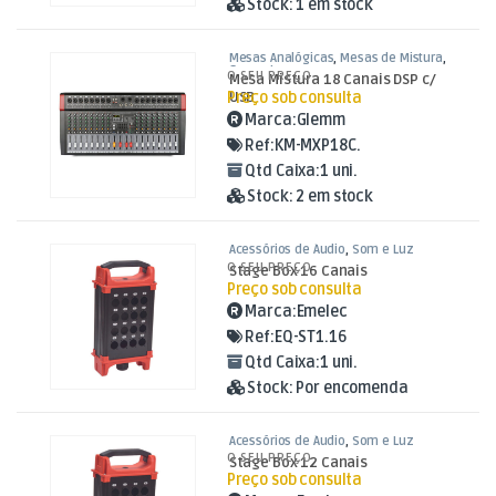
Stock:
1 em stock
Mesas Analógicas
,
Mesas de Mistura
,
Som e Luz
O SEU PREÇO
Mesa Mistura 18 Canais DSP c/
Preço sob consulta
USB
Marca:
Glemm
Ref:
KM-MXP18C.
Qtd Caixa:
1 uni.
Stock:
2 em stock
Acessórios de Áudio
,
Som e Luz
O SEU PREÇO
Stage Box 16 Canais
Preço sob consulta
Marca:
Emelec
Ref:
EQ-ST1.16
Qtd Caixa:
1 uni.
Stock:
Por encomenda
Acessórios de Áudio
,
Som e Luz
O SEU PREÇO
Stage Box 12 Canais
Preço sob consulta