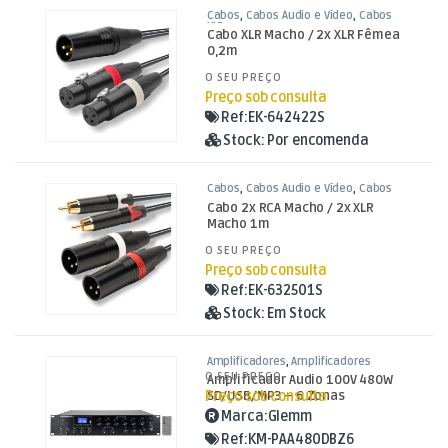
Cabos
,
Cabos Áudio e Vídeo
,
Cabos
XLR
Cabo XLR Macho / 2x XLR Fêmea
0,2m
O SEU PREÇO
Preço sob consulta
Ref:
EK-642422S
Stock:
Por encomenda
Cabos
,
Cabos Áudio e Vídeo
,
Cabos
RCA
Cabo 2x RCA Macho / 2x XLR
Macho 1m
O SEU PREÇO
Preço sob consulta
Ref:
EK-632501S
Stock:
Em Stock
Amplificadores
,
Amplificadores
L100V
,
Som e Luz
O SEU PREÇO
Amplificador Audio 100V 480W
Preço sob consulta
SD/USB/MP3 – 6 Zonas
Marca:
Glemm
Ref:
KM-PAA480DBZ6