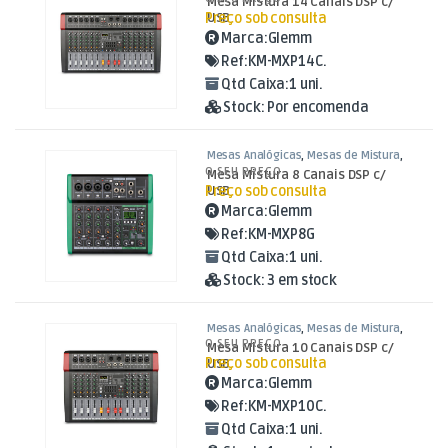
Mesa Mistura 14 Canais DSP c/
Preço sob consulta
USB
Marca:
Glemm
Ref:
KM-MXP14C.
Qtd Caixa:
1 uni.
Stock:
Por encomenda
Mesas Analógicas
,
Mesas de Mistura
,
Som e Luz
O SEU PREÇO
Mesa Mistura 8 Canais DSP c/
Preço sob consulta
USB
Marca:
Glemm
Ref:
KM-MXP8G
Qtd Caixa:
1 uni.
Stock:
3 em stock
Mesas Analógicas
,
Mesas de Mistura
,
Som e Luz
O SEU PREÇO
Mesa Mistura 10 Canais DSP c/
Preço sob consulta
USB
Marca:
Glemm
Ref:
KM-MXP10C.
Qtd Caixa:
1 uni.