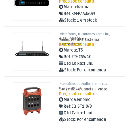
Preço sob consulta
Marca:
Karma
Ref:
KM-PAA350W
Stock:
1 em stock
Microfones
,
Microfones sem Fios
,
Som e Luz
O SEU PREÇO
Receptor UHF Sistema
Preço sob consulta
Conferência
Marca:
JTS
Ref:
JTS-CSW4C
Qtd Caixa:
1 uni.
Stock:
Por encomenda
Acessórios de Áudio
,
Som e Luz
O SEU PREÇO
Stage Box 8 Canais – Preto
Preço sob consulta
Marca:
Emelec
Ref:
EQ-ST1.8/B
Qtd Caixa:
1 uni.
Stock:
Por encomenda