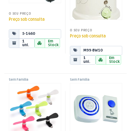
O SEU PREÇO
Preço sob consulta
O SEU PREÇO
5-1460
Preço sob consulta
1
Em
uni.
Stock
M99-BW10
1
Em
uni.
Stock
Sem Familia
Sem Familia
Mini Ventilador Micro USB “B”
Campainha Portátil s/ Fios
– Azul
2xAA – Azul/Branco