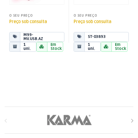
O SEU PREÇO
O SEU PREÇO
Preço sob consulta
Preço sob consulta
M99-
ST-03893
MV.USB.AZ
1
Em
1
Em
uni.
Stock
uni.
Stock
Brands Carousel