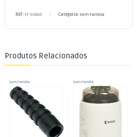
REF:
ST-03849
Categoria:
Sem Familia
Produtos Relacionados
Sem Familia
Sem Familia
Passa Cabos Borracha p/
Aquecedor Biberões 3 em 1
RG59 – Preto