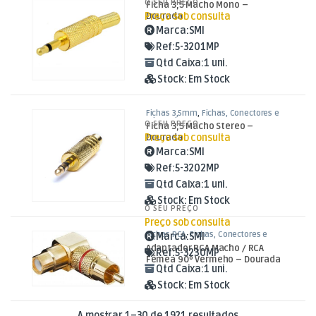
O SEU PREÇO
Ficha 3,5 Macho Mono –
Preço sob consulta
Dourada
Marca:
SMI
Ref:
5-3201MP
Qtd Caixa:
1 uni.
Stock:
Em Stock
Fichas 3,5mm
,
Fichas, Conectores e
Adaptadores
O SEU PREÇO
Ficha 3,5 Macho Stereo –
Preço sob consulta
Dourada
Marca:
SMI
Ref:
5-3202MP
Qtd Caixa:
1 uni.
Stock:
Em Stock
O SEU PREÇO
Preço sob consulta
Fichas RCA
,
Fichas, Conectores e
Marca:
SMI
Adaptadores
Adaptador RCA Macho / RCA
Ref:
5-3230MP
Fêmea 90º Vermeho – Dourada
Qtd Caixa:
1 uni.
Stock:
Em Stock
Ordenado por ma
A mostrar 1–30 de 1921 resultados