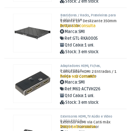
Stock:
2 em stock
Bastidores / Racks
,
Prateleiras para
Bastidores
O SEU PREÇO
Estante 19″ Deslizante 350mm
Preço sob consulta
p/ Bastidor
Marca:
SMI
Ref:
GTL-RKA0005
Qtd Caixa:
1 uni.
Stock:
3 em stock
Adaptadores HDMI
,
Fichas,
Conectores e Adaptadores
O SEU PREÇO
Comutador HDMI 2 Entradas / 1
Preço sob consulta
Saída – c/ Comando
Marca:
SMI
Ref:
M61-ACTVH226
Qtd Caixa:
1 uni.
Stock:
3 em stock
Extensores HDMI
,
TV Aúdio e Vídeo
O SEU PREÇO
Extensor HDMI via Cat6 máx
Preço sob consulta
200mt – Transmissor