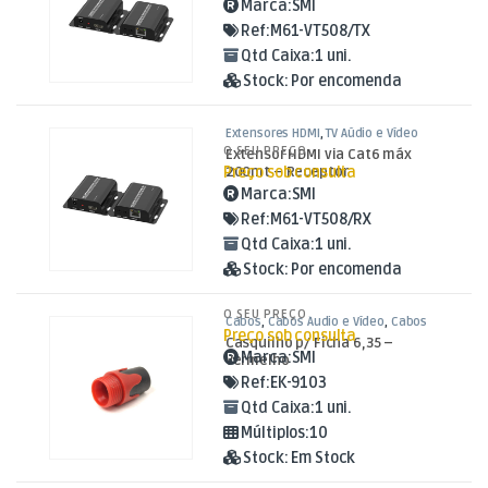
Marca:
SMI
Ref:
M61-VT508/TX
Qtd Caixa:
1 uni.
Stock:
Por encomenda
Extensores HDMI
,
TV Aúdio e Vídeo
O SEU PREÇO
Extensor HDMI via Cat6 máx
Preço sob consulta
200mt – Receptor
Marca:
SMI
Ref:
M61-VT508/RX
Qtd Caixa:
1 uni.
Stock:
Por encomenda
O SEU PREÇO
Cabos
,
Cabos Áudio e Vídeo
,
Cabos
Preço sob consulta
XLR
Casquilho p/ Ficha 6,35 –
Marca:
SMI
Vermelho
Ref:
EK-9103
Qtd Caixa:
1 uni.
Múltiplos:
10
Stock:
Em Stock