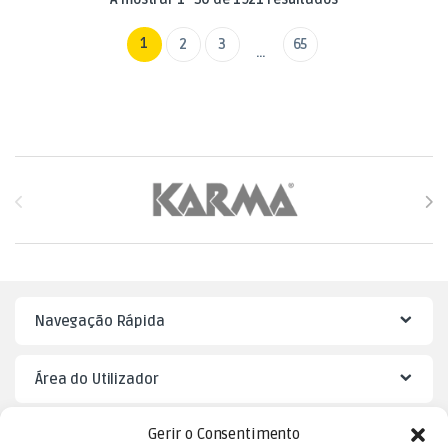
1
2
3
65
…
Brands Carousel
Navegação Rápida
Área do Utilizador
Gerir o Consentimento
Mister Puzzle