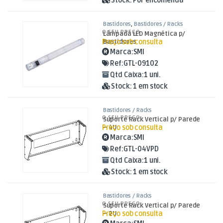
Stock:
Por encomenda
Bastidores
,
Bastidores / Racks
O SEU PREÇO
Lâmpada LED Magnética p/
Preço sob consulta
Bastidores
Marca:
SMI
Ref:
GTL-09102
Qtd Caixa:
1 uni.
Stock:
1 em stock
Bastidores / Racks
O SEU PREÇO
Suporte Rack Vertical p/ Parede
Preço sob consulta
– 4U
Marca:
SMI
Ref:
GTL-04VPD
Qtd Caixa:
1 uni.
Stock:
1 em stock
Bastidores / Racks
O SEU PREÇO
Suporte Rack Vertical p/ Parede
Preço sob consulta
– 2U