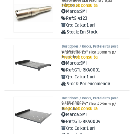
Adaptador XLR Macho / 6,35
Preço sob consulta
Fêmea ST
Marca:
SMI
Ref:
5-4123
Qtd Caixa:
1 uni.
Stock:
Em Stock
Bastidores / Racks
,
Prateleiras para
Bastidores
O SEU PREÇO
Prateleira 19″ Fixa 300mm p/
Preço sob consulta
Bastidor
Marca:
SMI
Ref:
GTL-RKA0001
Qtd Caixa:
1 uni.
Stock:
Por encomenda
Bastidores / Racks
,
Prateleiras para
Bastidores
O SEU PREÇO
Prateleira 19″ Fixa 425mm p/
Preço sob consulta
Bastidor
Marca:
SMI
Ref:
GTL-RKA0004
Qtd Caixa:
1 uni.