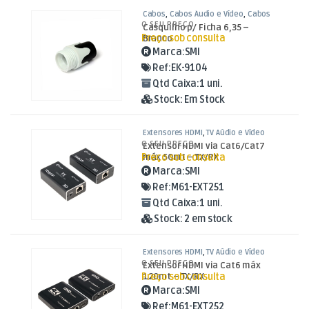
Cabos
,
Cabos Áudio e Vídeo
,
Cabos
XLR
O SEU PREÇO
Casquilho p/ Ficha 6,35 –
Preço sob consulta
Branco
Marca:
SMI
Ref:
EK-9104
Qtd Caixa:
1 uni.
Stock:
Em Stock
Extensores HDMI
,
TV Aúdio e Vídeo
O SEU PREÇO
Extensor HDMI via Cat6/Cat7
Preço sob consulta
máx 50mt – TX/RX
Marca:
SMI
Ref:
M61-EXT251
Qtd Caixa:
1 uni.
Stock:
2 em stock
Extensores HDMI
,
TV Aúdio e Vídeo
O SEU PREÇO
Extensor HDMI via Cat6 máx
Preço sob consulta
120mt – TX/RX
Marca:
SMI
Ref:
M61-EXT252