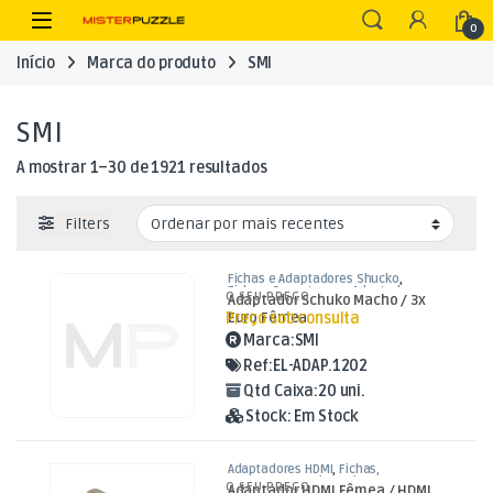
Skip to navigation
Skip to content
Open
0
Início
Marca do produto
SMI
SMI
Ordenado por mais recentes
A mostrar 1–30 de 1921 resultados
Filters
Fichas e Adaptadores Shucko
,
Fichas, Conectores e Adaptadores
O SEU PREÇO
Adaptador Schuko Macho / 3x
Preço sob consulta
Euro Fêmea
Marca:
SMI
Ref:
EL-ADAP.1202
Qtd Caixa:
20 uni.
Stock:
Em Stock
Adaptadores HDMI
,
Fichas,
Conectores e Adaptadores
O SEU PREÇO
Adaptador HDMI Fêmea / HDMI