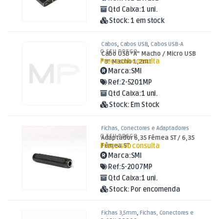
Qtd Caixa:
1 uni.
Stock:
1 em stock
Cabos
,
Cabos USB
,
Cabos USB-A
O SEU PREÇO
Cabo USB “A” Macho / Micro USB
Preço sob consulta
“B” Macho 1,2mt
Marca:
SMI
Ref:
2-5201MP
Qtd Caixa:
1 uni.
Stock:
Em Stock
Fichas, Conectores e Adaptadores
O SEU PREÇO
Adaptador 6,35 Fêmea ST / 6,35
Preço sob consulta
Fêmea ST
Marca:
SMI
Ref:
5-2007MP
Qtd Caixa:
1 uni.
Stock:
Por encomenda
Fichas 3,5mm
,
Fichas, Conectores e
Adaptadores