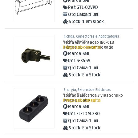
Marca:
SMI
Ref:
GTL-02VPD
Qtd Caixa:
1 uni.
Stock:
1 em stock
Fichas, Conectores e Adaptadores
O SEU PREÇO
Ficha Alimentação IEC-C13
Preço sob consulta
Fêmea 90º – Homologado
Marca:
SMI
Ref:
6-3469
Qtd Caixa:
1 uni.
Stock:
Em Stock
Energia
,
Extensões Eléctricas
O SEU PREÇO
Tomada Eléctrica 3 Vias Schuko
Preço sob consulta
Preta p/ Cabo
Marca:
SMI
Ref:
EL-TOM.330
Qtd Caixa:
1 uni.
Stock:
Em Stock