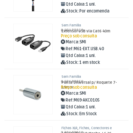
Qtd Caixa:
1 uni.
Stock:
Por encomenda
Sem Familia
O SEU PREÇO
Extensor USB via Cat6 40m
Preço sob consulta
Marca:
SMI
Ref:
M61-EXT.USB.40
Qtd Caixa:
1 uni.
Stock:
1 em stock
Sem Familia
O SEU PREÇO
Ponta Universal p/ Roquete 7-
Preço sob consulta
19mm
Marca:
SMI
Ref:
M69-AKC0105
Qtd Caixa:
1 uni.
Stock:
Em Stock
Fichas XLR
,
Fichas, Conectores e
Adaptadores
O SEU PREÇO