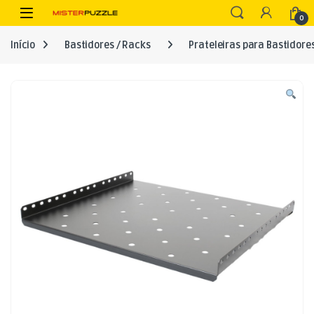
Skip to navigation
Skip to content
Open
0
Início
Bastidores / Racks
Prateleiras para Bastidore