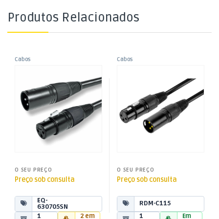
Produtos Relacionados
Cabos
Cabos
,
,
Cabo XLR Macho / XLR Fêmea
Cabo XLR Macho / XLR Fêmea
Cabos Áudio e Vídeo
Cabos Áudio e Vídeo
,
,
5m – Audio Digital e DMX
15mt
Cabos XLR
Cabos XLR
O SEU PREÇO
O SEU PREÇO
Preço sob consulta
Preço sob consulta
EQ-
RDM-C115
630705SN
1
2 em
1
Em