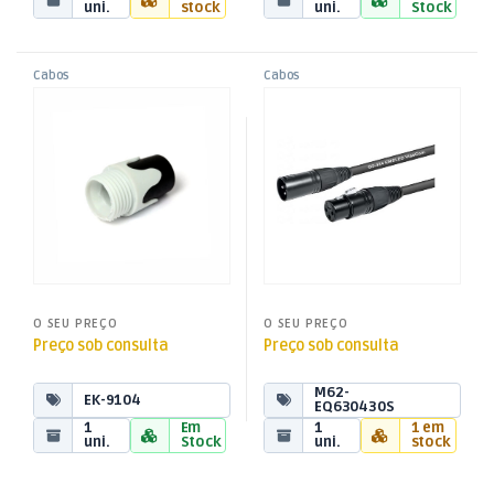
uni.
stock
uni.
Stock
Cabos
Cabos
,
,
Casquilho p/ Ficha 6,35 –
Cabo XLR Macho / XLR Fêmea
Cabos Áudio e Vídeo
Cabos Áudio e Vídeo
,
,
Branco
30mt
Cabos XLR
Cabos XLR
O SEU PREÇO
O SEU PREÇO
Preço sob consulta
Preço sob consulta
M62-
EK-9104
EQ630430S
1
Em
1
1 em
uni.
Stock
uni.
stock