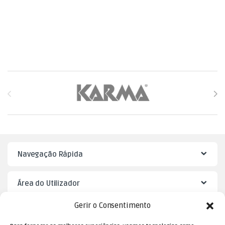
Brands Carousel
Navegação Rápida
Área do Utilizador
Gerir o Consentimento
Mister Puzzle