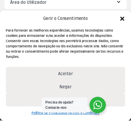
Área do Utilizador
Gerir o Consentimento
Mister Puzzle
Para fornecer as melhores experiências, usamos tecnologias como
cookies para armazenar e/ou aceder a informações do dispositivo.
Consentir com essas tecnologias nos permitirá processar dados, como
comportamento de navegação ou IDs exclusivos neste site. Não consentir
ou retirar o consentimento pode afetar negativamante certos recursos e
funções.
Aceitar
Dúvidas? Contacte-nos!
Negar
(+351) 229 477 080
Ver preferências
(chamada para a rede fixa
Precisa de ajuda?
Contacte-nos
nacional)
Política de Privacidade
Termos e Condições