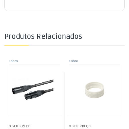
Produtos Relacionados
Cabos
Cabos
,
,
Cabo XLR Macho / XLR Fêmea
Anel p/ Ficha XLR – Branco
Cabos Áudio e Vídeo
Cabos Áudio e Vídeo
,
,
1mt
Cabos XLR
Cabos XLR
O SEU PREÇO
O SEU PREÇO