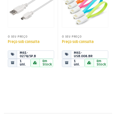
O SEU PREÇO
O SEU PREÇO
Preço sob consulta
Preço sob consulta
M61-
M61-
0278/5P.B
USB.008.BR
1
Em
1
Em
uni.
Stock
uni.
Stock