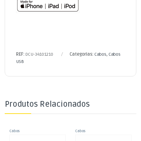
REF:
DCU-34101210
Categorias:
Cabos
,
Cabos
USB
Produtos Relacionados
Cabos
Cabos
,
,
Cabo USB “A” Macho / Micro
Cabo USB 3.0 “A” Macho / USB
Cabos USB
Cabos USB