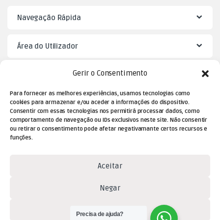
Navegação Rápida
Área do Utilizador
Gerir o Consentimento
Mister Puzzle
Para fornecer as melhores experiências, usamos tecnologias como
cookies para armazenar e/ou aceder a informações do dispositivo.
Consentir com essas tecnologias nos permitirá processar dados, como
comportamento de navegação ou IDs exclusivos neste site. Não consentir
ou retirar o consentimento pode afetar negativamante certos recursos e
funções.
Aceitar
Dúvidas? Contacte-nos!
Negar
(+351) 229 477 080
Ver preferências
(chamada para a rede fixa
Precisa de ajuda?