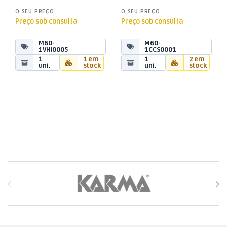
O SEU PREÇO
O SEU PREÇO
Preço sob consulta
Preço sob consulta
M60-
M60-
1VHI0005
1CCS0001
1
1 em
1
2 em
uni.
stock
uni.
stock
Brands Carousel