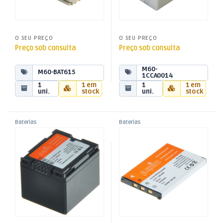
O SEU PREÇO
O SEU PREÇO
Preço sob consulta
Preço sob consulta
M60-
M60-BAT615
1CCA0014
1
1 em
1
1 em
uni.
stock
uni.
stock
Baterias
Baterias
,
,
Bateria p/ Câmara
Bateria p/ Câmara Casio NP-
Baterias para Máq. Fotográficas
Baterias para Máq. Fotográficas
,
,
Panasonic CGA-DU14 –
20 – 3,7V/700mAh
Energia
Energia
7,4V/1400mAh