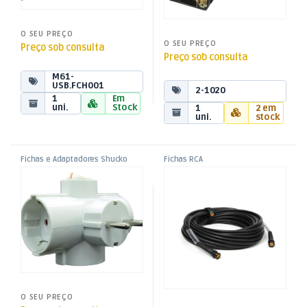
O SEU PREÇO
O SEU PREÇO
Preço sob consulta
Preço sob consulta
M61-
USB.FCH001
2-1020
1
Em
uni.
Stock
1
2 em
uni.
stock
Fichas e Adaptadores Shucko
Fichas RCA
,
,
Adaptador Schuko Macho /
Ficha RCA Fêmea Chassi
Fichas, Conectores e
Fichas, Conectores e
Adaptadores
Adaptadores
3xSchuko Fêmea – Lateral c/
Vermelha
Int
O SEU PREÇO