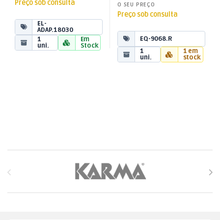
Preço sob consulta
O SEU PREÇO
Preço sob consulta
EL-
ADAP.18030
EQ-9068.R
1
Em
uni.
Stock
1
1 em
uni.
stock
Brands Carousel