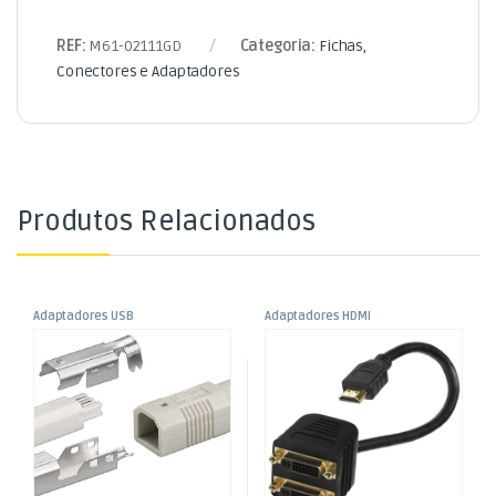
REF:
M61-02111GD
Categoria:
Fichas,
Conectores e Adaptadores
Produtos Relacionados
Adaptadores USB
Adaptadores HDMI
,
,
Ficha USB “B” Macho
Adaptador HDMI Macho /
Fichas, Conectores e
Fichas, Conectores e
Adaptadores
Adaptadores
2xDVI-D (24+1) Fêmea 20cm