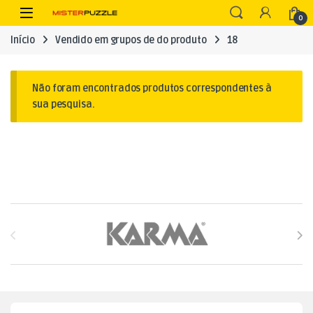
Skip to navigation
Skip to content
Open
0
Início
Vendido em grupos de do produto
18
Não foram encontrados produtos correspondentes à
sua pesquisa.
Brands Carousel