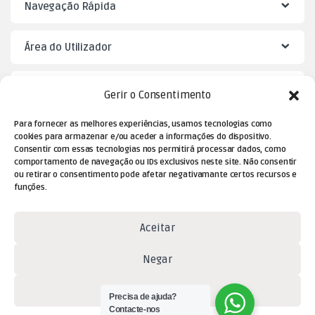
Navegação Rápida
Área do Utilizador
Mister Puzzle
Gerir o Consentimento
Para fornecer as melhores experiências, usamos tecnologias como
cookies para armazenar e/ou aceder a informações do dispositivo.
Consentir com essas tecnologias nos permitirá processar dados, como
comportamento de navegação ou IDs exclusivos neste site. Não consentir
ou retirar o consentimento pode afetar negativamante certos recursos e
funções.
Aceitar
Dúvidas? Contacte-nos!
Negar
(+351) 229 477 080
(chamada para a rede fixa
Ver preferências
Precisa de ajuda?
nacional)
Contacte-nos