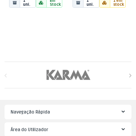
1
Em
1
1 em
uni.
Stock
uni.
stock
Brands Carousel
Navegação Rápida
Área do Utilizador