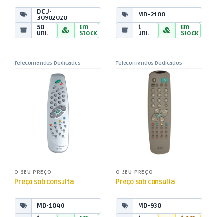
DCU-
MD-2100
30902020
50
Em
1
Em
uni.
Stock
uni.
Stock
Telecomandos Dedicados
Telecomandos Dedicados
,
,
Telecomando p/ Vestel
Telecomando p/ Vestel
Telecomandos Dedicados para
Telecomandos Dedicados para
Vestel e Xiaomi
Vestel e Xiaomi
,
,
TV Aúdio e Vídeo
TV Aúdio e Vídeo
O SEU PREÇO
O SEU PREÇO
Preço sob consulta
Preço sob consulta
MD-1040
MD-930