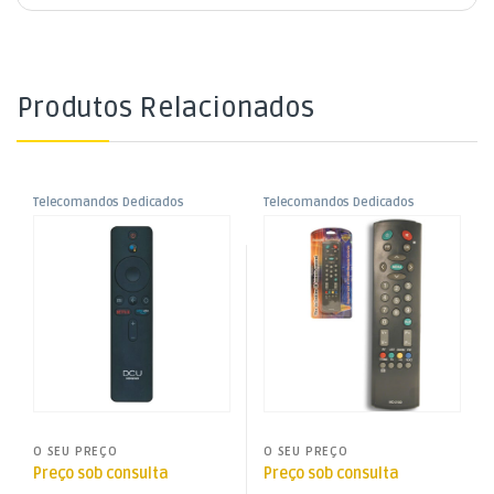
Produtos Relacionados
Telecomandos Dedicados
Telecomandos Dedicados
,
,
Telecomando p/ Xiaomi MI c/
Telecomando p/ Vestel
Telecomandos Dedicados para
Telecomandos Dedicados para
Vestel e Xiaomi
Vestel e Xiaomi
Controlo Voz
,
,
TV Aúdio e Vídeo
TV Aúdio e Vídeo
O SEU PREÇO
O SEU PREÇO
Preço sob consulta
Preço sob consulta