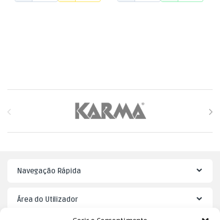
Brands Carousel
Navegação Rápida
Área do Utilizador