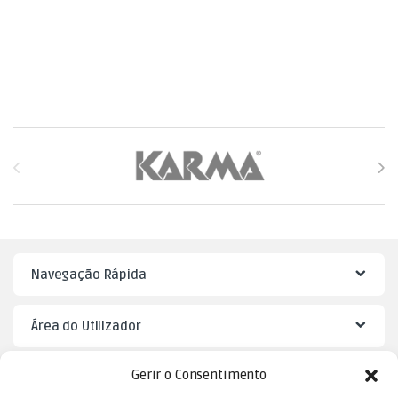
Brands Carousel
Navegação Rápida
Área do Utilizador
Gerir o Consentimento
Mister Puzzle