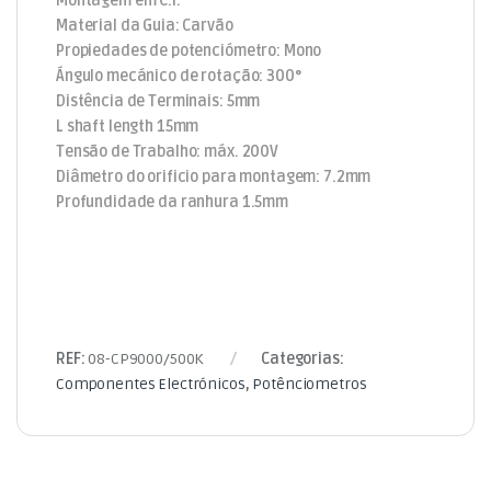
Montagem em C.I.
Material da Guia: Carvão
Propiedades de potenciómetro: Mono
Ángulo mecánico de rotação: 300°
Distência de Terminais: 5mm
L shaft length 15mm
Tensão de Trabalho: máx. 200V
Diâmetro do orificio para montagem: 7.2mm
Profundidade da ranhura 1.5mm
REF:
08-CP9000/500K
Categorias:
Componentes Electrónicos
,
Potênciometros