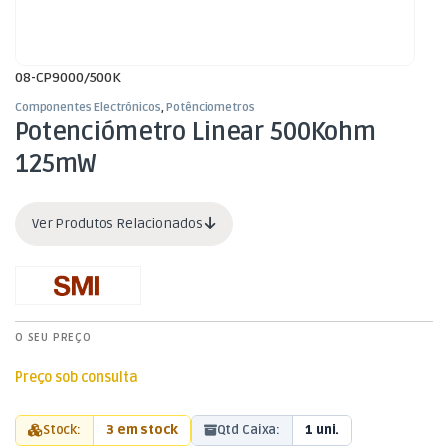
08-CP9000/500K
Componentes Electrónicos
,
Potênciometros
Potenciómetro Linear 500Kohm
125mW
Ver Produtos Relacionados
O SEU PREÇO
Preço sob consulta
Stock:
3 em stock
Qtd Caixa:
1 uni.