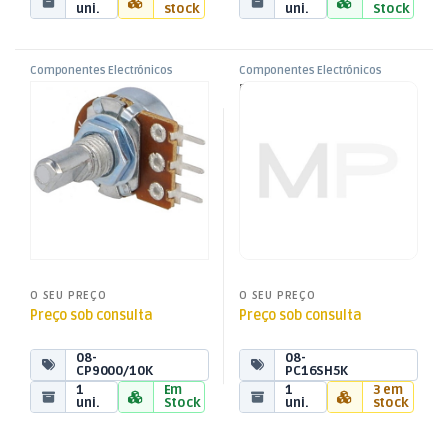
uni.
stock
uni.
Stock
Componentes Electrónicos
Componentes Electrónicos
,
,
Potenciómetro Linear
Potenciómetro Linear
Potênciometros
Potênciometros
10Kohm 125mW
5Kohm 200mW
O SEU PREÇO
O SEU PREÇO
Preço sob consulta
Preço sob consulta
08-
08-
CP9000/10K
PC16SH5K
1
Em
1
3 em
uni.
Stock
uni.
stock