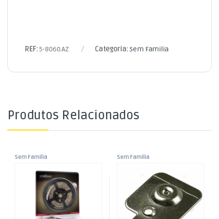
REF:
5-8060.AZ
Categoria:
Sem Familia
Produtos Relacionados
Sem Familia
Sem Familia
Fita LED IP20 12V 3mt/180
Terminal Contacto (+) p/
4000K c/ Alimentador
Suporte Pilhas