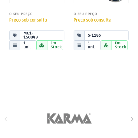
O SEU PREÇO
O SEU PREÇO
Preço sob consulta
Preço sob consulta
M61-
5-1185
150049
1
Em
1
Em
uni.
Stock
uni.
Stock
Brands Carousel