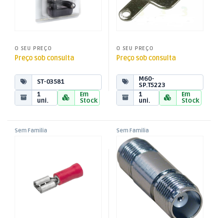
O SEU PREÇO
O SEU PREÇO
Preço sob consulta
Preço sob consulta
M60-
ST-03581
SP.T5223
1
Em
1
Em
uni.
Stock
uni.
Stock
Sem Familia
Sem Familia
Terminal Faston Fêmea
Adaptador TNC Fêmea / TNC
Isolado Vermelho – 4,8mm –
Fêmea
0,5-1,0mm²