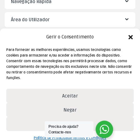
Navegação Rápida
Área do Utilizador
Gerir o Consentimento
Mister Puzzle
Para fornecer as melhores experiências, usamos tecnologias como
cookies para armazenar e/ou aceder a informações do dispositivo.
Consentir com essas tecnologias nos permitirá processar dados, como
comportamento de navegação ou IDs exclusivos neste site. Não consentir
ou retirar o consentimento pode afetar negativamante certos recursos e
funções.
Aceitar
Dúvidas? Contacte-nos!
Negar
(+351) 229 477 080
Ver preferências
(chamada para a rede fixa
Precisa de ajuda?
Contacte-nos
nacional)
Política de Privacidade
Termos e Condições