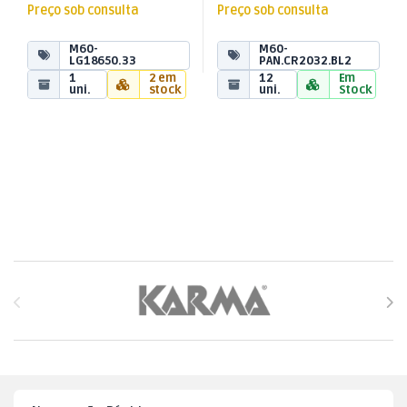
Preço sob consulta
Preço sob consulta
M60-
M60-
LG18650.33
PAN.CR2032.BL2
1
2 em
12
Em
uni.
stock
uni.
Stock
Brands Carousel