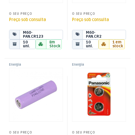
O SEU PREÇO
O SEU PREÇO
Preço sob consulta
Preço sob consulta
M60-
M60-
PAN.CR123
PAN.CR2
10
Em
10
1 em
uni.
Stock
uni.
stock
Energia
Energia
,
,
Pilha Lítio 3,7V 3350mA
Pilha Lítio 3V CR2032 (Blister
Pilhas
Pilhas
,
,
2)
Pilhas de Litium
Pilhas de Litium
O SEU PREÇO
O SEU PREÇO