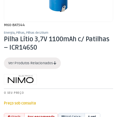
M60-BAT544
Energia
,
Pilhas
,
Pilhas de Litium
Pilha Lítio 3,7V 1100mAh c/ Patilhas
– ICR14650
Ver Produtos Relacionados
O SEU PREÇO
Preço sob consulta
Stock:
Por encomenda
Qtd Caixa:
1 uni.