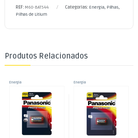
REF:
M60-BAT544
Categorias:
Energia
,
Pilhas
,
Pilhas de Litium
Produtos Relacionados
Energia
Energia
,
,
Pilha Lítio 3V CR123A (Blister
Pilha Lítio 3V CR2 (Blister 1)
Pilhas
Pilhas
,
,
1)
Pilhas de Litium
Pilhas de Litium