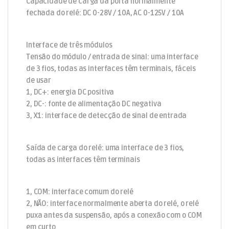
Capacidade de carga da porta normalmente
fechada do relé: DC 0-28V / 10A, AC 0-125V / 10A
Interface de três módulos
Tensão do módulo / entrada de sinal: uma interface
de 3 fios, todas as interfaces têm terminais, fáceis
de usar
1, DC+: energia DC positiva
2, DC-: fonte de alimentação DC negativa
3, X1: interface de detecção de sinal de entrada
Saída de carga do relé: uma interface de 3 fios,
todas as interfaces têm terminais
1, COM: interface comum do relé
2, NÃO: interface normalmente aberta do relé, o relé
puxa antes da suspensão, após a conexão com o COM
em curto