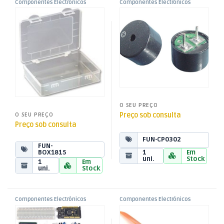
Componentes Electrónicos
Componentes Electrónicos
,
,
Caixa p/ Kit Educacionais –
Bezouro Passivo
Funduino
Funduino
18x15x4CM
O SEU PREÇO
Preço sob consulta
O SEU PREÇO
Preço sob consulta
FUN-CP0302
FUN-
1
Em
BOX1815
uni.
Stock
1
Em
uni.
Stock
Componentes Electrónicos
Componentes Electrónicos
,
,
Kit Aprendizagem p/
Hélice 20cm – EP8060
Funduino
Funduino
Funduino MEGA 2560