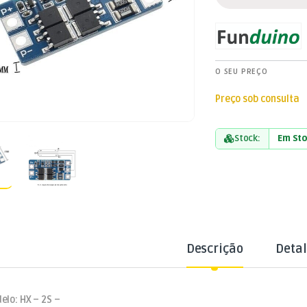
O SEU PREÇO
Preço sob consulta
Stock:
Em St
Descrição
Deta
elo: HX – 2S –