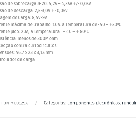
são de sobrecarga JH20: 4,25 – 4,35V +/- 0,05V
são de descarga: 2,5-3,0V +- 0,05V
tagem de Carga: 8,4V-9V
rente máxima de trabalho: 10A. a temperatura de -40 – +50ºC
rente pico: 20A, a temperatura : – 40 – + 80ºC
istência: menos de 300M ohm
tecção contra curtocircuitos:
ensões: 46,7 x 23 x 3,15 mm
trolador de carga
:
FUN-MD9129A
Categorias:
Componentes Electrónicos
,
Fundui