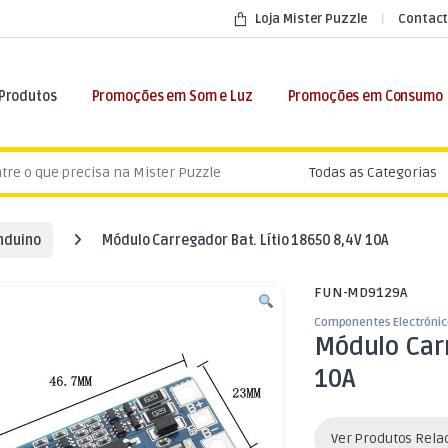
Loja Mister Puzzle
Contact
 Produtos
Promoções em Som e Luz
Promoções em Consumo
:
nduino
Módulo Carregador Bat. Lítio 18650 8,4V 10A
FUN-MD9129A
Componentes Electrónic
Módulo Carr
10A
Ver Produtos Rel