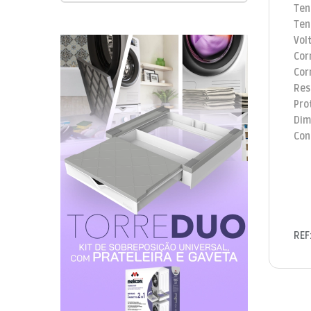
Ten
Ten
Vol
Cor
Cor
Res
Pro
Dim
Con
REF