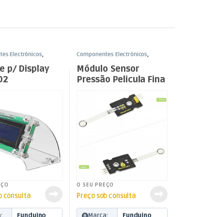
es Electrónicos
,
Componentes Electrónicos
,
Funduino
e p/ Display
Módulo Sensor
02
Pressão Pelicula Fina
p/ Funduino
EÇO
O SEU PREÇO
b consulta
Preço sob consulta
:
Funduino
Marca:
Funduino