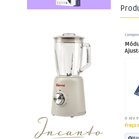
Prod
Compone
Funduin
Módu
Ajust
1.5~
LM25
O SEU 
Preço 
Mar