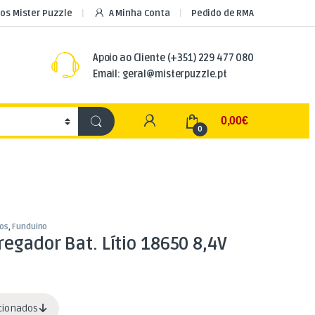
os Mister Puzzle
A Minha Conta
Pedido de RMA
Apoio ao Cliente
(+351) 229 477 080
Email: geral@misterpuzzle.pt
My Account
0,00
€
0
os
,
Funduino
egador Bat. Lítio 18650 8,4V
acionados