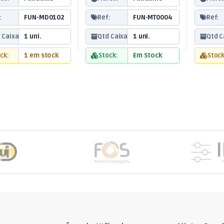
:
FUN-MD0102
Ref:
FUN-MT0004
Ref:
 Caixa:
1 uni.
Qtd Caixa:
1 uni.
Qtd C
ck:
1 em stock
Stock:
Em Stock
Stock