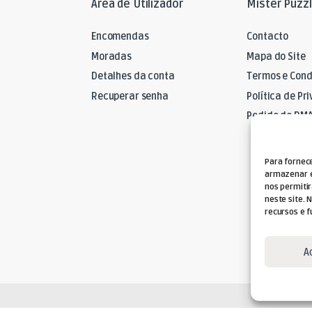
Área de Utilizador
Mister Puzz
Encomendas
Contacto
Moradas
Mapa do Site
Detalhes da conta
Termos e Cond
Recuperar senha
Política de Pr
Pedido de RM
Para fornec
armazenar e
nos permiti
neste site. 
recursos e f
A