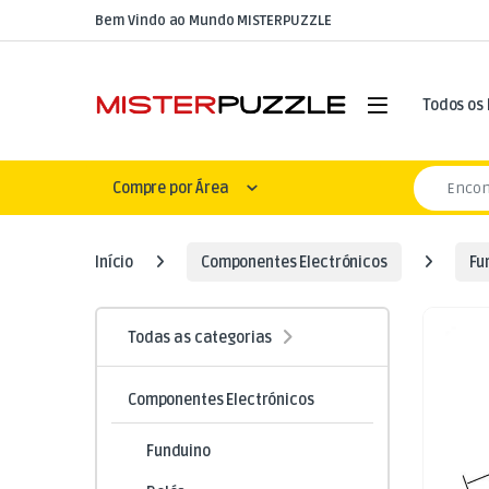
Skip to navigation
Skip to content
Bem Vindo ao Mundo MISTERPUZZLE
Open
Todos os
Search for
Compre por Área
Início
Componentes Electrónicos
Fu
Todas as categorias
Componentes Electrónicos
Funduino