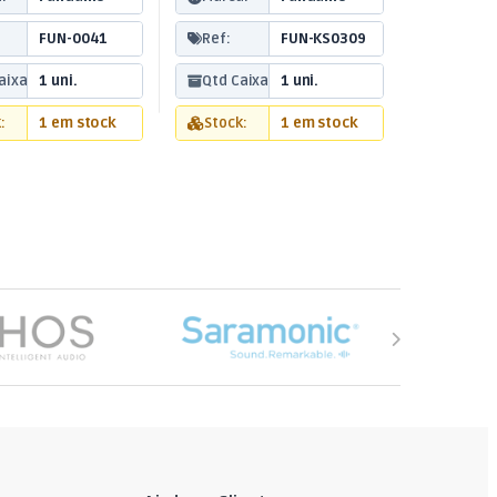
FUN-0041
Ref:
FUN-KS0309
aixa:
1 uni.
Qtd Caixa:
1 uni.
:
1 em stock
Stock:
1 em stock