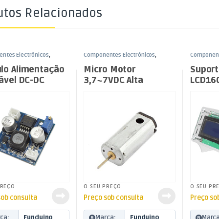
utos Relacionados
ntes Electrónicos
,
Componentes Electrónicos
,
Component
o
Funduino
Funduino
lo Alimentação
Micro Motor
Suport
ável DC-DC
3,7~7VDC Alta
LCD16
35VDC –
Velocidade
96S
31000rpm
PREÇO
O SEU PREÇO
O SEU PR
sob consulta
Preço sob consulta
Preço so
ca:
Funduino
Marca:
Funduino
Marca