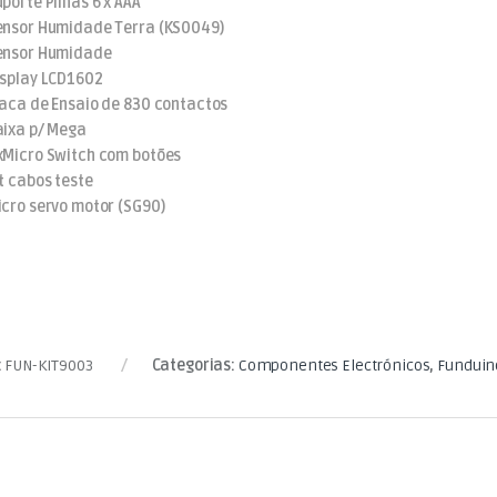
uporte Pilhas 6 x AAA
ensor Humidade Terra (KS0049)
ensor Humidade
isplay LCD1602
laca de Ensaio de 830 contactos
aixa p/ Mega
xMicro Switch com botões
it cabos teste
icro servo motor (SG90)
:
FUN-KIT9003
Categorias:
Componentes Electrónicos
,
Funduin