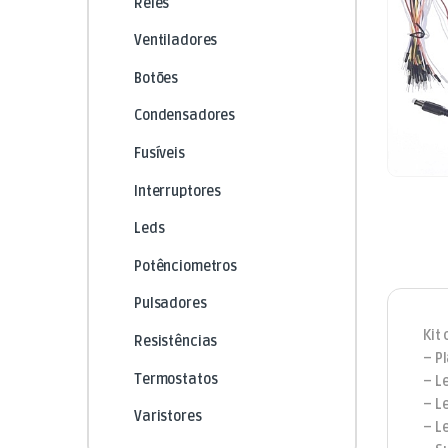
Relés
Ventiladores
Botões
Condensadores
Fusíveis
Interruptores
Leds
Potênciometros
Pulsadores
Kit
Resistências
– P
Termostatos
– L
– L
Varistores
– L