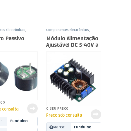
es Electrónicos
,
Componentes Electrónicos
,
Funduino
o Passivo
Módulo Alimentação
Ajustável DC 5-40V a
1,2-35V 300W
EÇO
O SEU PREÇO
b consulta
Preço sob consulta
:
Funduino
Marca:
Funduino