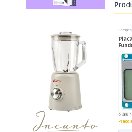
Prod
Compone
Funduin
Plac
Fundu
O SEU 
Preço 