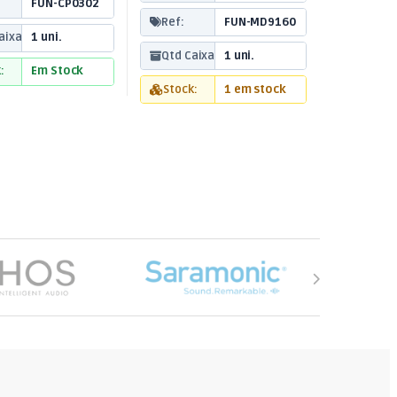
FUN-CP0302
Ref:
FUN-MD9160
aixa:
1 uni.
Qtd Caixa:
1 uni.
:
Em Stock
Stock:
1 em stock