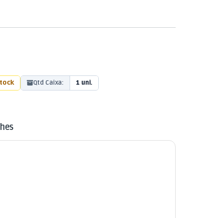
stock
Qtd Caixa:
1 uni.
lhes