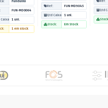
Ref:
ca:
Funduino
Ref:
FUN-MD9045
Qtd C
:
FUN-MD0064
Qtd Caixa:
1 uni.
Stock
 Caixa:
1 uni.
Stock:
Em Stock
ck:
1 em stock