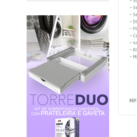
– S
– S
– S
– D
– P
– C
– 4
– K
– M
REF