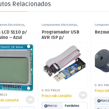
utos Relacionados
ntes Electrónicos
,
Componentes Electrónicos
,
Component
o
Funduino
Funduino
a LCD 5110 p/
Programador USB
Bezour
ino – Azul
AVR ISP p/
Microcontroladores
Atmel
O SEU PR
O SEU PREÇO
Preço so
PREÇO
Preço sob consulta
sob consulta
Marca
Marca:
Funduino