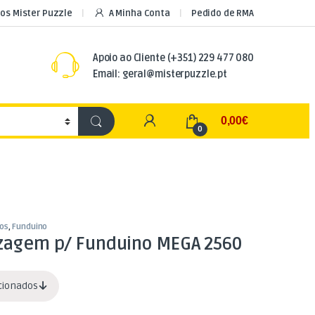
os Mister Puzzle
A Minha Conta
Pedido de RMA
Apoio ao Cliente
(+351) 229 477 080
Email: geral@misterpuzzle.pt
My Account
0,00
€
0
os
,
Funduino
izagem p/ Funduino MEGA 2560
acionados