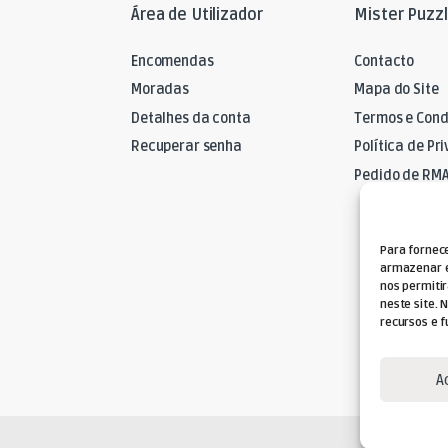
Área de Utilizador
Mister Puzz
Encomendas
Contacto
Moradas
Mapa do Site
Detalhes da conta
Termos e Cond
Recuperar senha
Política de Pr
Pedido de RM
Para fornec
armazenar e
nos permiti
neste site. 
recursos e f
A