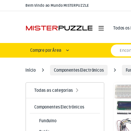
Skip to navigation
Skip to content
Bem Vindo ao Mundo MISTERPUZZLE
Open
Todos os
Search for
Compre por Área
Início
Componentes Electrónicos
Fu
Todas as categorias
Componentes Electrónicos
Funduino