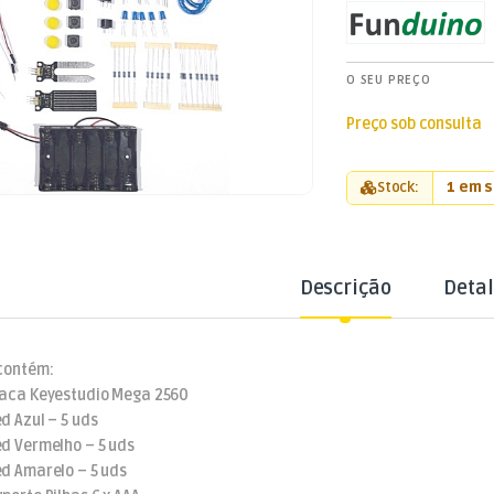
O SEU PREÇO
Preço sob consulta
Stock:
1 em 
Descrição
Deta
 contém:
laca Keyestudio Mega 2560
ed Azul – 5 uds
ed Vermelho – 5 uds
ed Amarelo – 5 uds