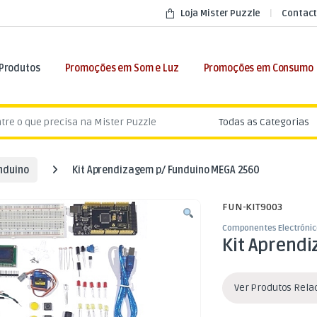
Loja Mister Puzzle
Contact
 Produtos
Promoções em Som e Luz
Promoções em Consumo
:
nduino
Kit Aprendizagem p/ Funduino MEGA 2560
FUN-KIT9003
Componentes Electrónic
Kit Aprend
Ver Produtos Rel