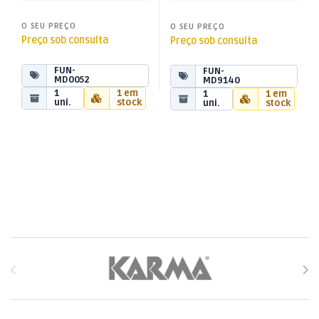
O SEU PREÇO
O SEU PREÇO
Preço sob consulta
Preço sob consulta
FUN-
FUN-
MD0052
MD9140
1
1 em
1
1 em
uni.
stock
uni.
stock
Brands Carousel