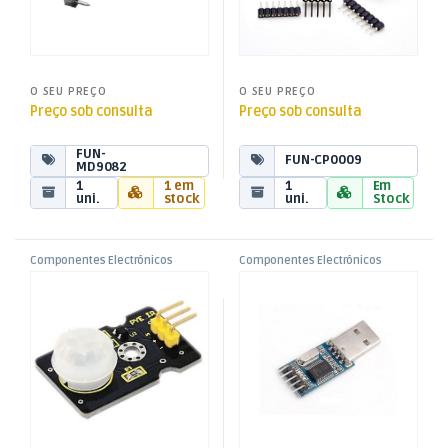
O SEU PREÇO
O SEU PREÇO
Preço sob consulta
Preço sob consulta
FUN-
FUN-CP0009
MD9082
1
1 em
1
Em
uni.
stock
uni.
Stock
Componentes Electrónicos
Componentes Electrónicos
,
,
Módulo Sensor Movimento
Módulo Conversor USB > TTL
Funduino
Funduino
PIR p/ Funduino
– PL2303