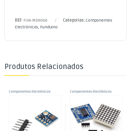
REF:
FUN-MD9068
Categorias:
Componentes
Electrónicos
,
Funduino
Produtos Relacionados
Componentes Electrónicos
Componentes Electrónicos
,
,
Sensor Raios UV Saída
Display LED Matrix 8×8 c/
Funduino
Funduino
Analógica – GY-8511/ML8511
Driver MAX7219