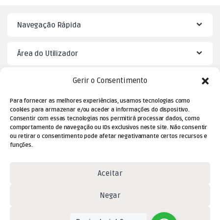
Navegação Rápida
Área do Utilizador
Gerir o Consentimento
Mister Puzzle
Para fornecer as melhores experiências, usamos tecnologias como
cookies para armazenar e/ou aceder a informações do dispositivo.
Consentir com essas tecnologias nos permitirá processar dados, como
comportamento de navegação ou IDs exclusivos neste site. Não consentir
ou retirar o consentimento pode afetar negativamante certos recursos e
funções.
Aceitar
Dúvidas? Contacte-nos!
Negar
(+351) 229 477 080
Ver preferências