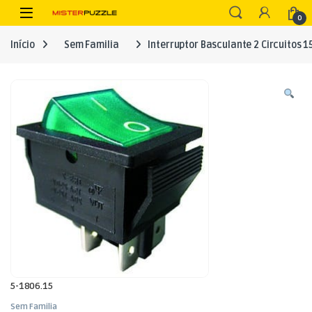
Skip to navigation
Skip to content
Open
0
Início
Sem Familia
Interruptor Basculante 2 Circuitos 
5-1806.15
Sem Familia