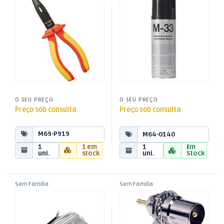
Electricista 170mm
200ml
O SEU PREÇO
O SEU PREÇO
Preço sob consulta
Preço sob consulta
M69-P919
M64-0140
1
1 em
1
Em
uni.
stock
uni.
Stock
Sem Familia
Sem Familia
Fonte Alimentação
Ficha TV Macho Chassi Rosca
AC230V/DC12V 5A 60W IP67 –
2 Saídas