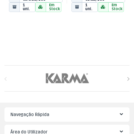
1
Em
1
Em
uni.
Stock
uni.
Stock
Brands Carousel
Navegação Rápida
Área do Utilizador