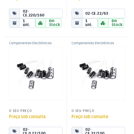
02-
02-CE.22/63
CE.220/160
1
Em
1
Em
uni.
Stock
uni.
Stock
Componentes Electrónicos
Componentes Electrónicos
,
,
Condensador Electrolítico
Condensador Electrolítico
Condensadores
Condensadores
,
,
105º – 0,22uF – 100V
105º – 22uF – 100V
Condensadores Electrolíticos
Condensadores Electrolíticos
O SEU PREÇO
O SEU PREÇO
Preço sob consulta
Preço sob consulta
02-
02-
CE.0.22/100
CE.22/100